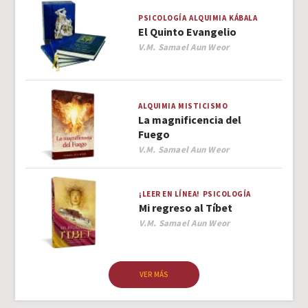
PSICOLOGÍA
ALQUIMIA
KÁBALA
El Quinto Evangelio
Author
V.M. Samael Aun Weor
ALQUIMIA
MISTICISMO
La magnificencia del
Fuego
Author
V.M. Samael Aun Weor
¡LEER EN LÍNEA!
PSICOLOGÍA
Mi regreso al Tíbet
Author
V.M. Samael Aun Weor
VER MÁS