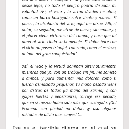
desde lejos, no todo el peligro podría disuadir mi
voluntad. Así, el vicio y la virtud dividen mi alma,
como un barco hostigado entre viento y marea. El
placer, la alcahueta del vicio, aquí me atrae. Allí, el
dolor, su seguidor, me atrae de nuevo; sin embargo,
el placer viene victorioso del campo, y hace que mi
alma al vicio rinda su homenaje. El dolor hace con
el vicio un paseo triunfal, colocado, como el esclavo,
al lado del gran conquistador’.
‘Así, el vicio y la virtud dominan alternativamente,
mientras que yo, con un trabajo sin fin, me someto
a ambos, y para aumentar mis dolores, como si
fueran demasiado pequeños, tu mano pesada viene
por detrás de todos [la mano del karma] y, con
golpes fuertes y penetrantes, corrige ese pecado,
que en sí mismo había sido más que castigado. ¡Oh!
Examina con piedad mi dolor, ¡y usa algunos
métodos de alivio más suaves! ’…..
Ese es el terrible dilema en el cual se