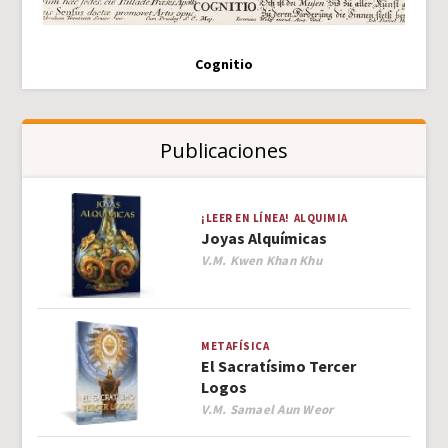
Cognitio
Publicaciones
¡LEER EN LÍNEA!
ALQUIMIA
Joyas Alquímicas
Author
V.M. Kwen Khan Khu
METAFÍSICA
El Sacratísimo Tercer
Logos
Author
V.M. Samael Aun Weor