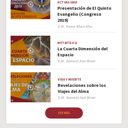
ACTUALIDAD
Presentación de El Quinto
Evangelio (Congreso
2019)
Author
V.M. Kwen Khan Khu
METAFÍSICA
La Cuarta Dimensión del
Espacio
Author
V.M. Samael Aun Weor
VIDA Y MUERTE
Revelaciones sobre los
Viajes del Alma
Author
V.M. Samael Aun Weor
VER MÁS