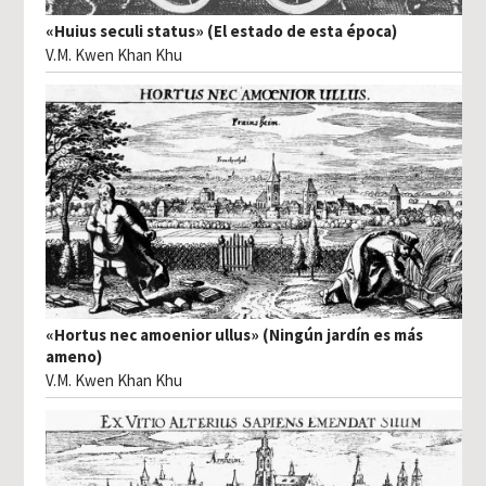
«Huius seculi status» (El estado de esta época)
V.M. Kwen Khan Khu
«Hortus nec amoenior ullus» (Ningún jardín es más
ameno)
V.M. Kwen Khan Khu