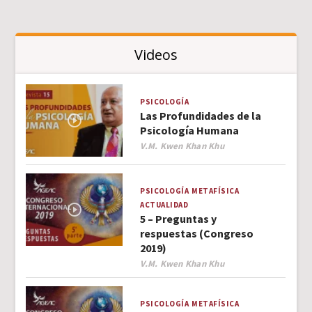
Videos
PSICOLOGÍA
Las Profundidades de la
Psicología Humana
Author
V.M. Kwen Khan Khu
PSICOLOGÍA
METAFÍSICA
ACTUALIDAD
5 – Preguntas y
respuestas (Congreso
2019)
Author
V.M. Kwen Khan Khu
PSICOLOGÍA
METAFÍSICA