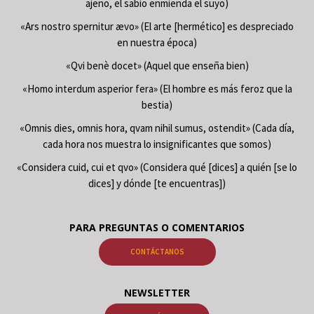
ajeno, el sabio enmienda el suyo)
«Ars nostro spernitur ævo» (El arte [hermético] es despreciado
en nuestra época)
«Qvi benè docet» (Aquel que enseña bien)
«Homo interdum asperior fera» (El hombre es más feroz que la
bestia)
«Omnis dies, omnis hora, qvam nihil sumus, ostendit» (Cada día,
cada hora nos muestra lo insignificantes que somos)
«Considera cuid, cui et qvo» (Considera qué [dices] a quién [se lo
dices] y dónde [te encuentras])
PARA PREGUNTAS O COMENTARIOS
CONTÁCTANOS
NEWSLETTER