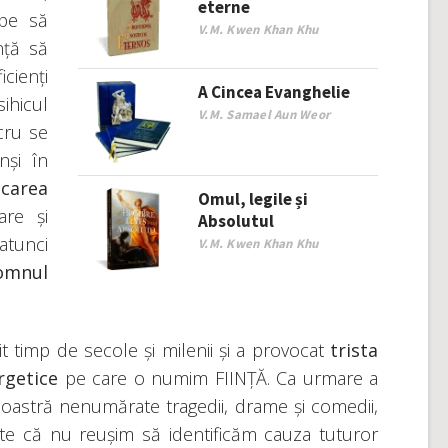
eterne
pe să
V.M. Kwen Khan Khu
nță să
cienți
A Cincea Evanghelie
ihicul
V.M. Samael Aun Weor
cru se
nși în
icarea
Omul, legile și
are și
Absolutul
atunci
V.M. Kwen Khan Khu
omnul
t timp de secole și milenii și a provocat
trista
rgetice
pe care o numim FIINȚĂ. Ca urmare a
noastră nenumărate tragedii, drame și comedii,
ste că nu reușim să identificăm cauza tuturor