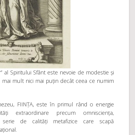
 al Spiritului Sfânt este nevoie de modestie și
i mai mult nici mai puțin decât ceea ce numim
zeu, FIINȚA, este în primul rând o energie
tăți extraordinare precum omnisciența,
serie de calități metafizice care scapă
ațional.