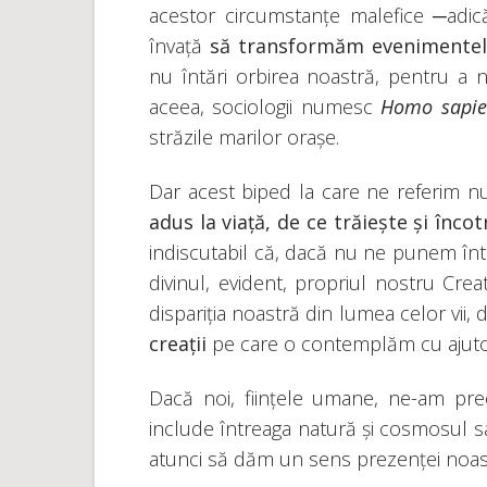
acestor circumstanțe malefice ─adică:
învață
să transformăm evenimentele
nu întări orbirea noastră, pentru a
aceea, sociologii numesc
Homo sapie
străzile marilor orașe.
Dar acest biped la care ne referim n
adus la viață, de ce trăiește și înco
indiscutabil că, dacă nu ne punem într
divinul, evident, propriul nostru Cre
dispariția noastră din lumea celor vii,
creații
pe care o contemplăm cu ajutoru
Dacă noi, ființele umane, ne-am pr
include întreaga natură și cosmosul sau
atunci să dăm un sens prezenței noastr