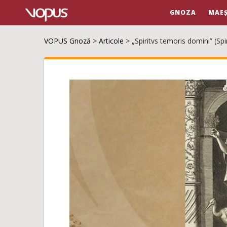
GNOZA
MAEȘ
VOPUS Gnoză
>
Articole
>
„Spiritvs temoris domini” (Spi