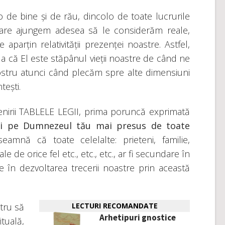
de bine și de rău, dincolo de toate lucrurile
e care ajungem adesea să le considerăm reale,
 aparțin relativității prezenței noastre. Astfel,
a că El este stăpânul vieții noastre de când ne
ostru atunci când plecăm spre alte dimensiuni
tești.
nirii TABLELE LEGII, prima poruncă exprimată
ști pe Dumnezeul tău mai presus de toate
eamnă că toate celelalte: prieteni, familie,
e de orice fel etc., etc., etc., ar fi secundare în
re în dezvoltarea trecerii noastre prin această
tru să
LECTURI RECOMANDATE
Arhetipuri gnostice
tuală,