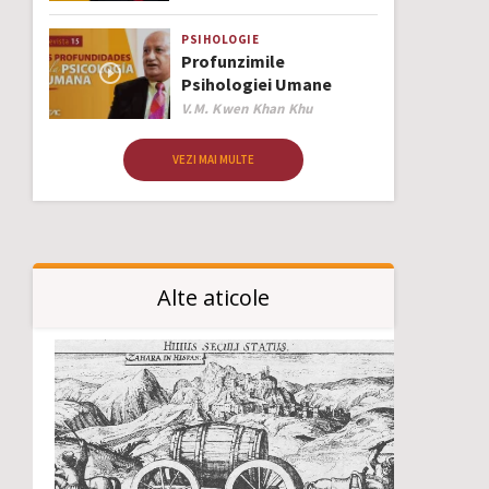
PSIHOLOGIE
Profunzimile
Psihologiei Umane
Author
V.M. Kwen Khan Khu
VEZI MAI MULTE
Alte aticole