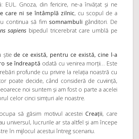
 EUL. Gnoza, din fericire, ne-a învățat și ne
 care ni se întâmplă zilnic
, cu scopul de a
 nu continua să fim
somnambuli
gânditori. De
ns sapiens
bipedul tricerebrat care umblă pe
u știe
de ce există, pentru ce există, cine l-a
tro se îndreaptă
odată cu venirea morții… Este
ebări profunde cu privire la relația noastră cu
ator poate decide, când consideră de cuviință,
 deoarece noi suntem și am fost o parte a acelei
l celor cinci simțuri ale noastre.
eocupa să găsim motivul acestei
Creații
, care
 universul, lucrurile ar sta altfel și am începe
e în mijlocul acestui întreg scenariu.