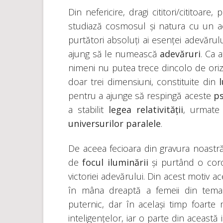
Din nefericire, dragi cititori/cititoa
studiază cosmosul și natura cu un 
purtători absoluți ai esenței adevărul
ajung să le numească
adevăruri
. Ca 
nimeni nu putea trece dincolo de ori
doar trei dimensiuni, constituite din
pentru a ajunge să respingă aceste
p
a stabilit
legea relativității
, urmate 
universurilor paralele
.
De aceea fecioara din gravura noastr
de
focul iluminării
și purtând o coro
victoriei adevărului. Din acest motiv 
în mâna dreaptă a femeii din tema 
puternic, dar în același timp foarte 
inteligențelor, iar o parte din această