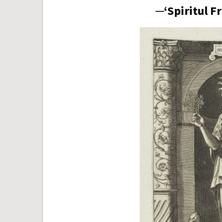
─‘Spiritul F