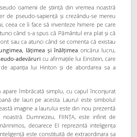
re, pseudo oamenii de știință din vremea noastră
aer de pseudo-sapiență și crezându-se mereu
ui, ceea ce îi face să inventeze himere pe care
atunci când s-a spus că Pământul era plat și că
zont sau ca atunci când se comenta că existau
lungimea, lățimea și înălțimea
oricărui lucru,
seudo-adevăruri
cu afirmațiile lui Einstein, care
de apariția lui Hinton și de abordarea sa a
ă apare îmbrăcată simplu, cu capul înconjurat
ană de lauri pe acesta. Laurul este simbolul
această imagine a laurului este din nou prezentă
noastră. Dumnezeu, FIINȚA, este infinit de
mărinimos, deoarece El reprezintă inteligența
 inteligență este constituită de extraordinara sa