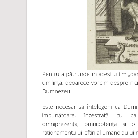
Pentru a pătrunde în acest ultim „dar”
umilință, deoarece vorbim despre nic
Dumnezeu.
Este necesar să înțelegem că Dumne
impunătoare, înzestrată cu cali
omniprezența, omnipotența și o 
raționamentului ieftin al umanoidului r