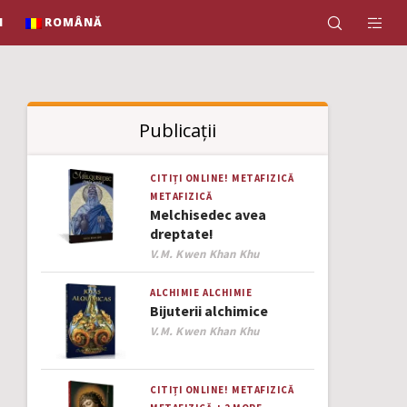
N
ROMÂNĂ
Publicații
CITIȚI ONLINE!
METAFIZICĂ
METAFIZICĂ
Melchisedec avea
dreptate!
Author
V.M. Kwen Khan Khu
ALCHIMIE
ALCHIMIE
Bijuterii alchimice
Author
V.M. Kwen Khan Khu
CITIȚI ONLINE!
METAFIZICĂ