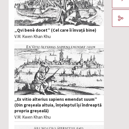
„Qvi benè docet” (Cel care îi învață bine)
V.M. Kwen Khan Khu
„Ex vitio alterius sapiens emendat suum”
(Din greșeala altuia, înțeleptul își îndreaptă
propria greșeală)
V.M. Kwen Khan Khu