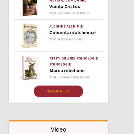
METAFIZICĂ
+ 2 MORE
Voința Cristos
Author
V.M. Samael Aun Weor
ALCHIMIE
ALCHIMIE
Comentarii alchimice
Author
V.M. Kwen Khan Khu
CITIȚI ONLINE!
PSIHOLOGIE
PSIHOLOGIE
Marea rebeliune
Author
V.M. Samael Aun Weor
VEZI MAI MULTE
Video