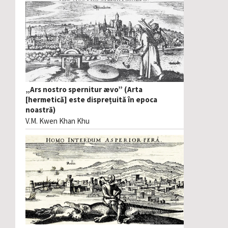
„Ars nostro spernitur ævo” (Arta
[hermetică] este disprețuită în epoca
noastră)
V.M. Kwen Khan Khu