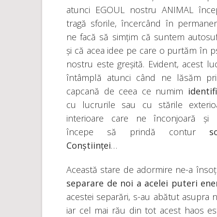
atunci EGOUL nostru ANIMAL înce
tragă sforile, încercând în permane
ne facă să simțim că suntem autosufi
și că acea idee pe care o purtăm în ps
nostru este greșită. Evident, acest lu
întâmplă atunci când ne lăsăm pri
capcană de ceea ce numim
identif
cu lucrurile sau cu stările exterio
interioare care ne înconjoară și 
începe să prindă contur
s
Conștiinței
…
Această stare de adormire ne-a însoți
separare de noi a acelei puteri ene
acestei separări, s-au abătut asupra 
iar cel mai rău din tot acest haos e