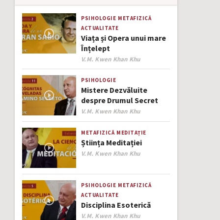
PSIHOLOGIE
METAFIZICĂ
ACTUALITATE
Viața și Opera unui mare
Înțelept
Author
V.M. Kwen Khan Khu
PSIHOLOGIE
Mistere Dezvăluite
despre Drumul Secret
Author
V.M. Kwen Khan Khu
METAFIZICĂ
MEDITAȚIE
Știința Meditației
Author
V.M. Kwen Khan Khu
PSIHOLOGIE
METAFIZICĂ
ACTUALITATE
Disciplina Esoterică
Author
V.M. Kwen Khan Khu