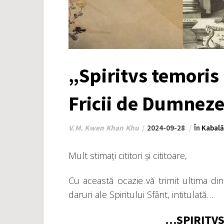
„Spiritvs temoris
Fricii de Dumnez
V.M. Kwen Khan Khu
2024-09-28
În
Kabală
Mult stimați cititori și cititoare,
Cu această ocazie vă trimit ultima din
daruri ale Spiritului Sfânt, intitulată…
…SPIRITVS