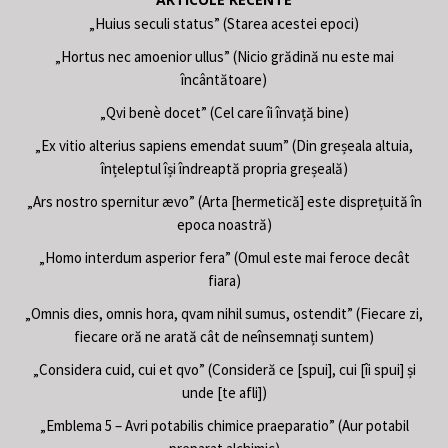
„Huius seculi status” (Starea acestei epoci)
„Hortus nec amoenior ullus” (Nicio grădină nu este mai
încântătoare)
„Qvi benè docet” (Cel care îi învață bine)
„Ex vitio alterius sapiens emendat suum” (Din greșeala altuia,
înțeleptul își îndreaptă propria greșeală)
„Ars nostro spernitur ævo” (Arta [hermetică] este disprețuită în
epoca noastră)
„Homo interdum asperior fera” (Omul este mai feroce decât
fiara)
„Omnis dies, omnis hora, qvam nihil sumus, ostendit” (Fiecare zi,
fiecare oră ne arată cât de neînsemnați suntem)
„Considera cuid, cui et qvo” (Consideră ce [spui], cui [îi spui] și
unde [te afli])
„Emblema 5 – Avri potabilis chimice praeparatio” (Aur potabil