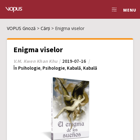
MENU
VOPUS Gnoză
>
Cărți
>
Enigma viselor
Enigma viselor
V.M. Kwen Khan Khu
2019-07-16
În
Psihologie
,
Psihologie
,
Kabală
,
Kabală