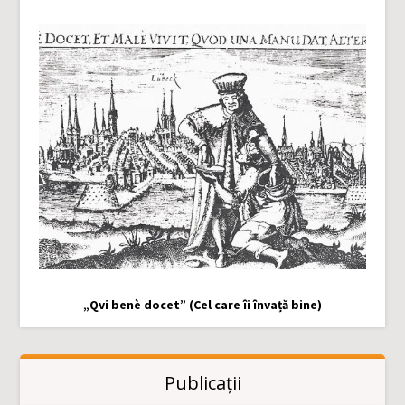
„Qvi benè docet” (Cel care îi învață bine)
Publicații