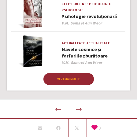
CITIȚI ONLINE!
PSIHOLOGIE
PSIHOLOGIE
Psihologie revoluționară
Author
V.M. Samael Aun Weor
ACTUALITATE
ACTUALITATE
Navele cosmice și
farfuriile zburătoare
Author
V.M. Samael Aun Weor
VEZI MAI MULTE
0