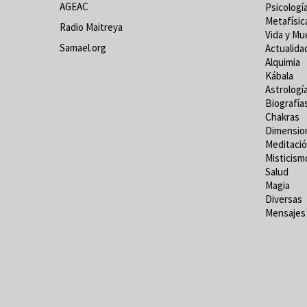
AGEAC
Psicologí
Metafísic
Radio Maitreya
Vida y Mu
Samael.org
Actualida
Alquimia
Kábala
Astrologí
Biografía
Chakras
Dimensio
Meditaci
Misticism
Salud
Magia
Diversas
Mensajes 