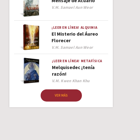
Mensaje de Acuario
Author
V.M. Samael Aun Weor
¡LEER EN LÍNEA!
ALQUIMIA
El Misterio del Áureo
Florecer
Author
V.M. Samael Aun Weor
¡LEER EN LÍNEA!
METAFÍSICA
Melquisedec ¡tenía
razón!
Author
V.M. Kwen Khan Khu
VER MÁS