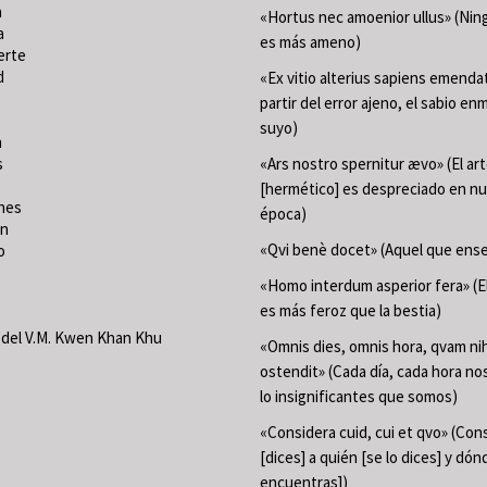
a
«Hortus nec amoenior ullus» (Ning
a
es más ameno)
erte
d
«Ex vitio alterius sapiens emenda
partir del error ajeno, el sabio en
suyo)
a
s
«Ars nostro spernitur ævo» (El ar
[hermético] es despreciado en n
nes
época)
ón
«Qvi benè docet» (Aquel que ense
o
«Homo interdum asperior fera» (
es más feroz que la bestia)
del V.M. Kwen Khan Khu
«Omnis dies, omnis hora, qvam nih
ostendit» (Cada día, cada hora n
lo insignificantes que somos)
«Considera cuid, cui et qvo» (Con
[dices] a quién [se lo dices] y dón
encuentras])