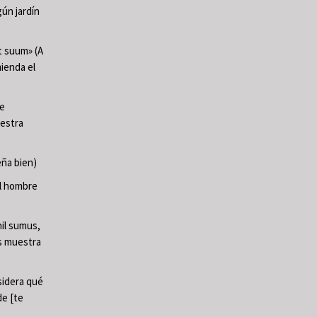
ún jardín
t suum» (A
mienda el
te
uestra
ña bien)
El hombre
il sumus,
os muestra
sidera qué
de [te