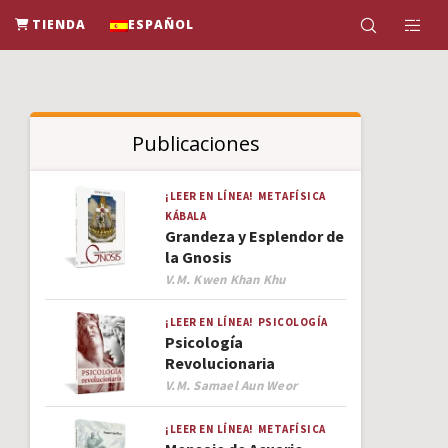
TIENDA
ESPAÑOL
Publicaciones
¡LEER EN LÍNEA!
METAFÍSICA
KÁBALA
Grandeza y Esplendor de
la Gnosis
Author
V.M. Kwen Khan Khu
¡LEER EN LÍNEA!
PSICOLOGÍA
Psicología
Revolucionaria
Author
V.M. Samael Aun Weor
¡LEER EN LÍNEA!
METAFÍSICA