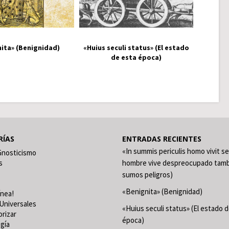
ita» (Benignidad)
«Huius seculi status» (El estado
de esta época)
RÍAS
ENTRADAS RECIENTES
«In summis periculis homo vivit se
Gnosticismo
s
hombre vive despreocupado tamb
sumos peligros)
«Benignita» (Benignidad)
ínea!
Universales
«Huius seculi status» (El estado 
orizar
época)
gía