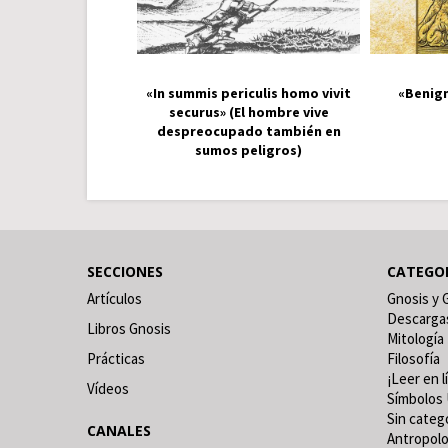
«In summis periculis homo vivit
«Benign
securus» (El hombre vive
despreocupado también en
sumos peligros)
SECCIONES
CATEGO
Artículos
Gnosis y 
Descarga
Libros Gnosis
Mitología
Prácticas
Filosofía
¡Leer en l
Vídeos
Símbolos 
Sin categ
CANALES
Antropolo