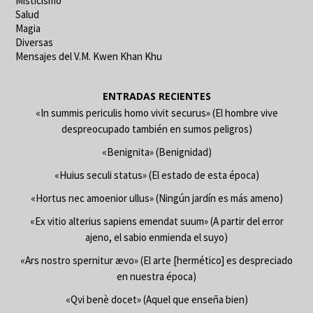
Misticismo
Salud
Magia
Diversas
Mensajes del V.M. Kwen Khan Khu
ENTRADAS RECIENTES
«In summis periculis homo vivit securus» (El hombre vive
despreocupado también en sumos peligros)
«Benignita» (Benignidad)
«Huius seculi status» (El estado de esta época)
«Hortus nec amoenior ullus» (Ningún jardín es más ameno)
«Ex vitio alterius sapiens emendat suum» (A partir del error
ajeno, el sabio enmienda el suyo)
«Ars nostro spernitur ævo» (El arte [hermético] es despreciado
en nuestra época)
«Qvi benè docet» (Aquel que enseña bien)