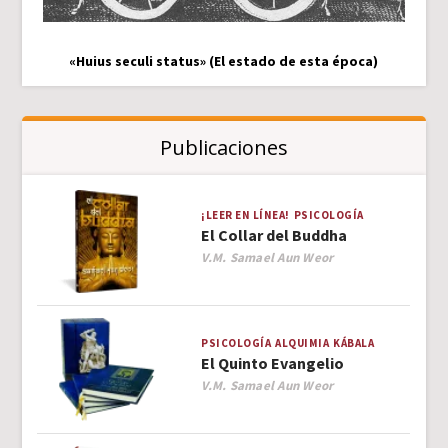
«Huius seculi status» (El estado de esta época)
Publicaciones
¡LEER EN LÍNEA!
PSICOLOGÍA
El Collar del Buddha
Author
V.M. Samael Aun Weor
PSICOLOGÍA
ALQUIMIA
KÁBALA
El Quinto Evangelio
Author
V.M. Samael Aun Weor