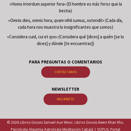
«Homo interdum asperior fera» (El hombre es más feroz que la
bestia)
«Omnis dies, omnis hora, qvam nihil sumus, ostendit» (Cada día,
cada hora nos muestra lo insignificantes que somos)
«Considera cuid, cui et qvo» (Considera qué [dices] a quién [se lo
dices] y dónde [te encuentras])
PARA PREGUNTAS O COMENTARIOS
CONTÁCTANOS
NEWSLETTER
INSCRÍBETE
© 2026 Libros Gnosis Samael Aun Weor, Libros Gnosis Kwen Khan Khu.
Psicología Alquimia Astrología Meditación Cabalá | VOPUS, Portal