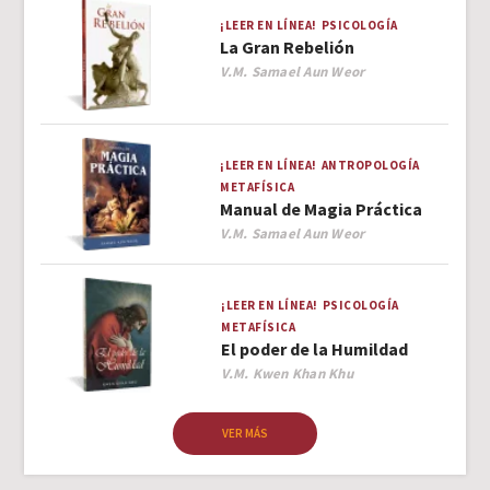
¡LEER EN LÍNEA!
PSICOLOGÍA
La Gran Rebelión
Author
V.M. Samael Aun Weor
¡LEER EN LÍNEA!
ANTROPOLOGÍA
METAFÍSICA
Manual de Magia Práctica
Author
V.M. Samael Aun Weor
¡LEER EN LÍNEA!
PSICOLOGÍA
METAFÍSICA
El poder de la Humildad
Author
V.M. Kwen Khan Khu
VER MÁS