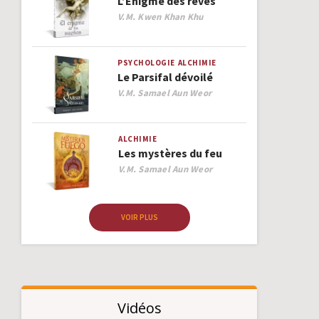
L’Énigme des rêves
Author
V.M. Kwen Khan Khu
PSYCHOLOGIE
ALCHIMIE
Le Parsifal dévoilé
Author
V.M. Samael Aun Weor
ALCHIMIE
Les mystères du feu
Author
V.M. Samael Aun Weor
VOIR PLUS
Vidéos