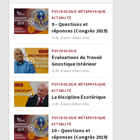
PSYCHOLOGIE
MÉTAPHYSIQUE
ACTUALITÉ
9 – Questions et
réponses (Congrès 2019)
Author
V.M. Kwen Khan Khu
PSYCHOLOGIE
Évaluations du Travail
Gnostique Intérieur
Author
V.M. Kwen Khan Khu
PSYCHOLOGIE
MÉTAPHYSIQUE
ACTUALITÉ
La Discipline Ésotérique
Author
V.M. Kwen Khan Khu
PSYCHOLOGIE
MÉTAPHYSIQUE
ACTUALITÉ
10 – Questions et
réponses (Congrès 2019)