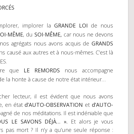
ORCÉS
implorer, implorer la
GRANDE LOI
de nous
OI-MÊME
, du
SOI-MÊME,
car nous ne devons
 nos agrégats nous avons acquis de
GRANDS
s causé aux autres et à nous-mêmes. C’est là
ES.
aire que
LE REMORDS
nous accompagne
e la honte à cause de notre état intérieur…
cher lecteur, il est évident que nous avons
e, en état
d’AUTO-OBSERVATION
et
d’AUTO-
agné de nos méditations. Il est indéniable que
US LE SAVONS DÉJÀ… ».
Et alors je vous
s pas mort ? Il n’y a qu’une seule réponse :