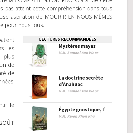
eindre la COMPRÉHENSION PROFONDE de cette
ns pas atteint cette compréhension dans tous
ameuse aspiration de MOURIR EN NOUS-MÊMES
de pour nous tous.
atient
LECTURES RECOMMANDÉES
Mystères mayas
ns les
V.M. Samael Aun Weor
 plus
ion de
aré de
La doctrine secrète
nnées.
d’Anahuac
V.M. Samael Aun Weor
tir le
Égypte gnostique, l’
V.M. Kwen Khan Khu
GOÛT