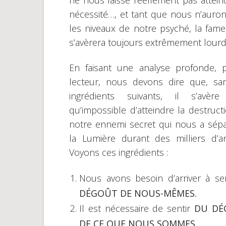
ne nous laisse réellement pas att
nécessité…, et tant que nous n’auro
les niveaux de notre psyché, la f
s’avèrera toujours extrêmement lour
En faisant une analyse profonde, p
lecteur, nous devons dire que, sa
ingrédients suivants, il s’avère
qu’impossible d’atteindre la destruct
notre ennemi secret qui nous a sép
la Lumière durant des milliers d’a
Voyons ces ingrédients :
Nous avons besoin d’arriver à sen
DÉGOÛT DE NOUS-MÊMES.
Il est nécessaire de sentir
DU DÉ
DE CE QUE NOUS SOMMES
.