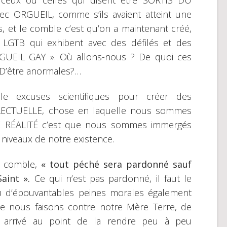
eux ou celles qui disent être SORTIS DU
ec ORGUEIL, comme s’ils avaient atteint une
, et le comble c’est qu’on a maintenant créé,
s LGTB qui exhibent avec des défilés et des
RGUEIL GAY ». Où allons-nous ? De quoi ces
 D’être anormales?…
e excuses scientifiques pour créer des
ECTUELLE, chose en laquelle nous sommes
TE RÉALITÉ c’est que nous sommes immergés
iveaux de notre existence.
ur comble,
« tout péché sera pardonné sauf
Saint ».
Ce qui n’est pas pardonné, il faut le
 d’épouvantables peines morales également
ue nous faisons contre notre Mère Terre, de
re arrivé au point de la rendre peu à peu