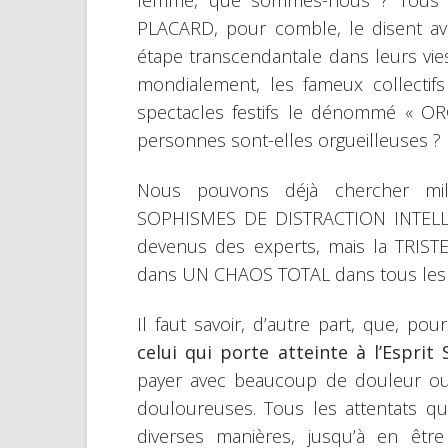
femme, que sommes-nous ? Tous c
PLACARD, pour comble, le disent av
étape transcendantale dans leurs vies
mondialement, les fameux collectif
spectacles festifs le dénommé « O
personnes sont-elles orgueilleuses ?
Nous pouvons déjà chercher mill
SOPHISMES DE DISTRACTION INTELL
devenus des experts, mais la TRIS
dans UN CHAOS TOTAL dans tous les n
Il faut savoir, d’autre part, que, po
celui qui porte atteinte à l’Esprit 
payer avec beaucoup de douleur ou
douloureuses. Tous les attentats q
diverses manières, jusqu’à en êt