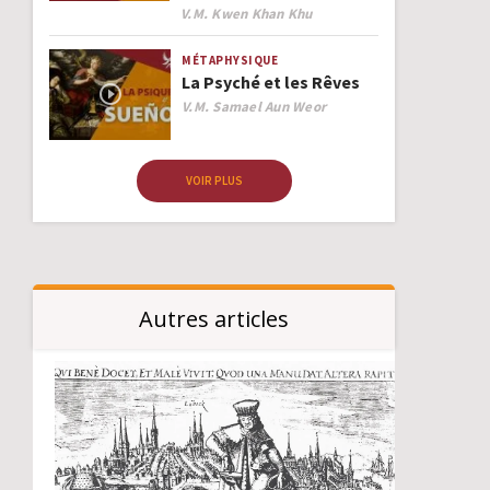
Author
V.M. Kwen Khan Khu
MÉTAPHYSIQUE
La Psyché et les Rêves
Author
V.M. Samael Aun Weor
VOIR PLUS
Autres articles