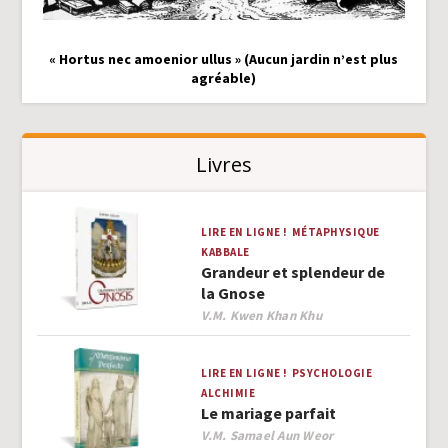
« Hortus nec amoenior ullus » (Aucun jardin n’est plus
agréable)
Livres
LIRE EN LIGNE !
MÉTAPHYSIQUE
KABBALE
Grandeur et splendeur de
la Gnose
Author
V.M. Kwen Khan Khu
LIRE EN LIGNE !
PSYCHOLOGIE
ALCHIMIE
Le mariage parfait
Author
V.M. Samael Aun Weor