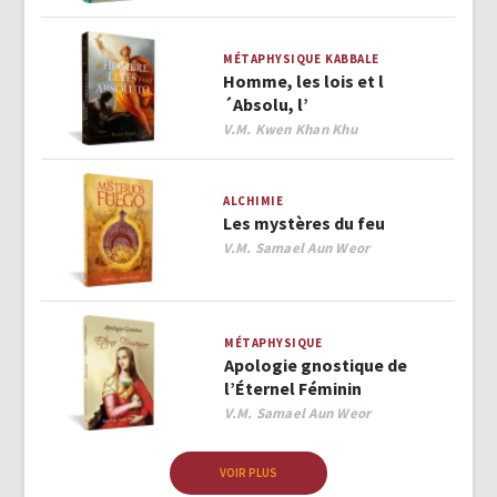
MÉTAPHYSIQUE
KABBALE
Homme, les lois et l
´Absolu, l’
Author
V.M. Kwen Khan Khu
ALCHIMIE
Les mystères du feu
Author
V.M. Samael Aun Weor
MÉTAPHYSIQUE
Apologie gnostique de
l’Éternel Féminin
Author
V.M. Samael Aun Weor
VOIR PLUS