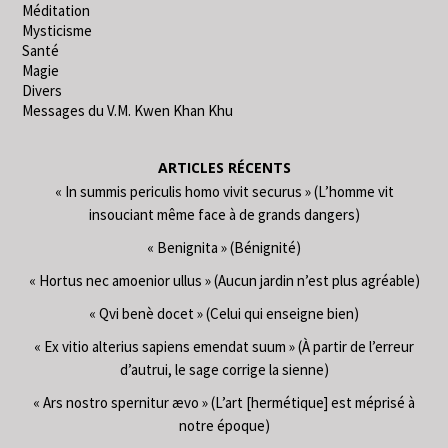
Méditation
Mysticisme
Santé
Magie
Divers
Messages du V.M. Kwen Khan Khu
ARTICLES RÉCENTS
« In summis periculis homo vivit securus » (L’homme vit
insouciant même face à de grands dangers)
« Benignita » (Bénignité)
« Hortus nec amoenior ullus » (Aucun jardin n’est plus agréable)
« Qvi benè docet » (Celui qui enseigne bien)
« Ex vitio alterius sapiens emendat suum » (À partir de l’erreur
d’autrui, le sage corrige la sienne)
« Ars nostro spernitur ævo » (L’art [hermétique] est méprisé à
notre époque)