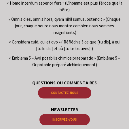
« Homo interdum asperior fera » (L’homme est plus féroce que la
bête)
« Omnis dies, omnis hora, qvam nihil sumus, ostendit » (Chaque
jour, chaque heure nous montre combien nous sommes
insignifiants)
« Considera cuid, cui et qvo » (‘Réfléchis à ce que [tu dis], à qui
[tu le dis] et où [tu te trouves]’)
« Emblema 5 – Avri potabilis chimice praeparatio » (Emblème 5 –
Or potable préparé alchimiquement)
QUESTIONS OU COMMENTAIRES
CONTACTEZ-NOUS
NEWSLETTER
INSCRIVEZ-VOUS