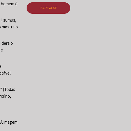
O homem é
ISCREVA-SE
il sumus,
s mostra o
sidera o
de
e
otável
e” (Todas
cúrio,
 (A imagem