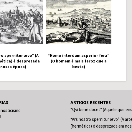
ro spernitur ævo” (A
“Homo interdum asperior fera”
mética) é desprezada
(O homem é mais feroz que a
 nossa época)
besta)
RIAS
ARTIGOS RECENTES
“Qvi benè docet” (Aquele que en
Gnosticismo
s
“Ars nostro spernitur ævo” (A art
[hermética) é desprezada em nos