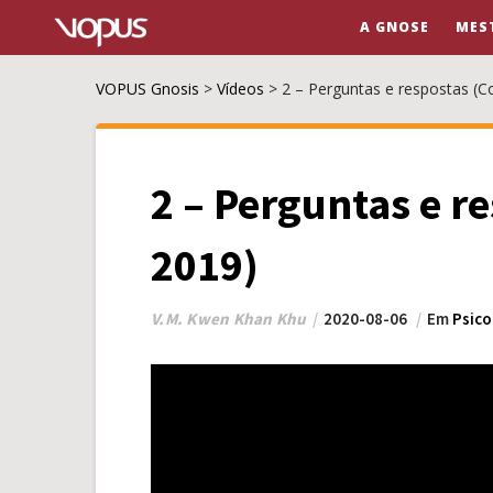
A GNOSE
MES
VOPUS Gnosis
>
Vídeos
>
2 – Perguntas e respostas (
2 – Perguntas e r
2019)
V.M. Kwen Khan Khu
2020-08-06
Em
Psico