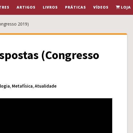
TRES
ARTIGOS
LIVROS
PRÁTICAS
VÍDEOS
LOJA
Congresso 2019)
espostas (Congresso
logia
,
Metafísica
,
Atualidade