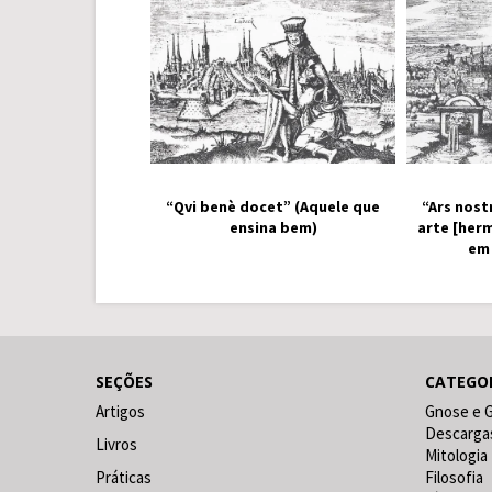
“Qvi benè docet” (Aquele que
“Ars nost
ensina bem)
arte [her
em
SEÇÕES
CATEGO
Artigos
Gnose e 
Descarga
Livros
Mitologia
Práticas
Filosofia