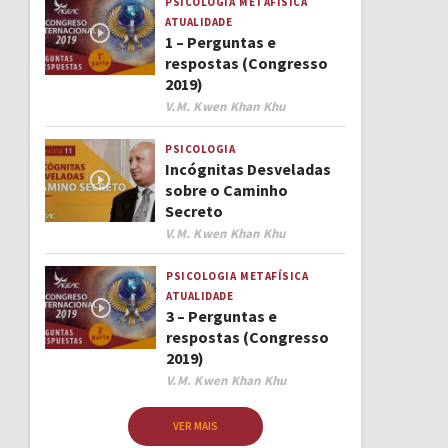
PSICOLOGIA
METAFÍSICA
ATUALIDADE
1 – Perguntas e
respostas (Congresso
2019)
Author
V.M. Kwen Khan Khu
PSICOLOGIA
Incógnitas Desveladas
sobre o Caminho
Secreto
Author
V.M. Kwen Khan Khu
PSICOLOGIA
METAFÍSICA
ATUALIDADE
3 – Perguntas e
respostas (Congresso
2019)
Author
V.M. Kwen Khan Khu
VER MAIS