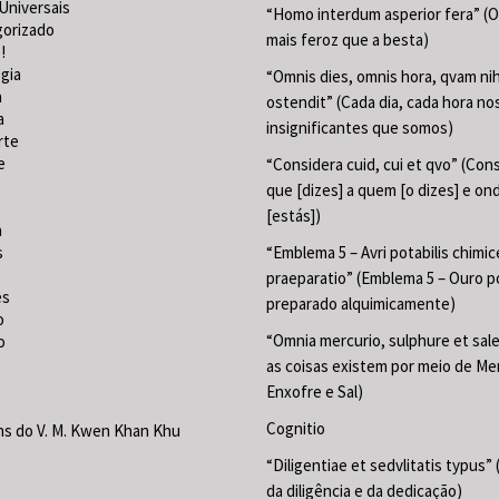
Universais
“Homo interdum asperior fera” (
gorizado
mais feroz que a besta)
!
gia
“Omnis dies, omnis hora, qvam nih
a
ostendit” (Cada dia, cada hora no
a
insignificantes que somos)
rte
e
“Considera cuid, cui et qvo” (Con
que [dizes] a quem [o dizes] e on
[estás])
a
s
“Emblema 5 – Avri potabilis chimic
praeparatio” (Emblema 5 – Ouro p
es
preparado alquimicamente)
o
“Omnia mercurio, sulphure et sal
o
as coisas existem por meio de Mer
Enxofre e Sal)
Cognitio
s do V. M. Kwen Khan Khu
“Diligentiae et sedvlitatis typus”
da diligência e da dedicação)