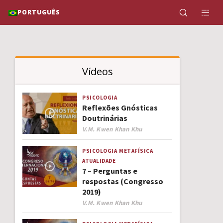
PORTUGUÊS
Vídeos
PSICOLOGIA
Reflexões Gnósticas
Doutrinárias
Author
V.M. Kwen Khan Khu
PSICOLOGIA
METAFÍSICA
ATUALIDADE
7 – Perguntas e
respostas (Congresso
2019)
Author
V.M. Kwen Khan Khu