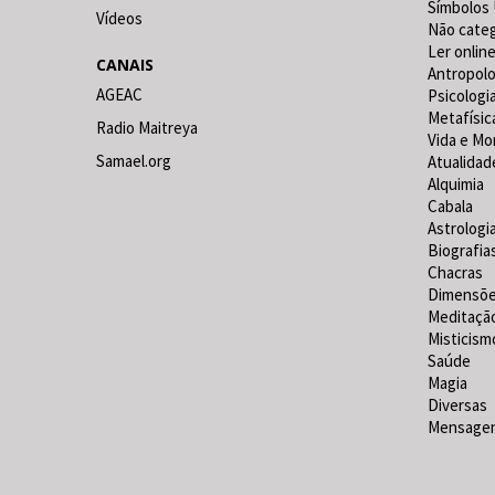
Símbolos 
Vídeos
Não cate
Ler online
CANAIS
Antropolo
AGEAC
Psicologi
Metafísic
Radio Maitreya
Vida e Mo
Samael.org
Atualidad
Alquimia
Cabala
Astrologi
Biografia
Chacras
Dimensõ
Meditaçã
Misticism
Saúde
Magia
Diversas
Mensagen