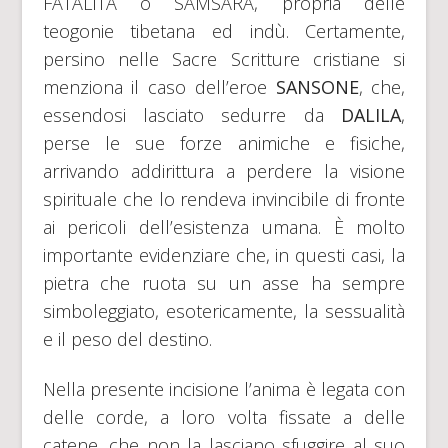
FATALITÀ o SAMSARA, propria delle
teogonie tibetana ed indù. Certamente,
persino nelle Sacre Scritture cristiane si
menziona il caso dell’eroe
SANSONE
, che,
essendosi lasciato sedurre da
DALILA
,
perse le sue forze animiche e fisiche,
arrivando addirittura a perdere la visione
spirituale che lo rendeva invincibile di fronte
ai pericoli dell’esistenza umana. È molto
importante evidenziare che, in questi casi, la
pietra che ruota su un asse ha sempre
simboleggiato, esotericamente, la sessualità
e il peso del destino.
Nella presente incisione l’anima è legata con
delle corde, a loro volta fissate a delle
catene, che non la lasciano sfuggire al suo