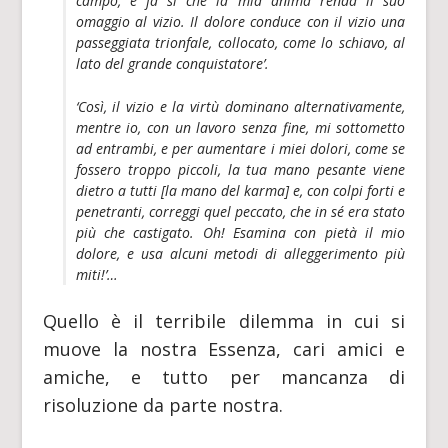
campo, e fa sì che la mia anima renda il suo
omaggio al vizio. Il dolore conduce con il vizio una
passeggiata trionfale, collocato, come lo schiavo, al
lato del grande conquistatore’.
‘Così, il vizio e la virtù dominano alternativamente,
mentre io, con un lavoro senza fine, mi sottometto
ad entrambi, e per aumentare i miei dolori, come se
fossero troppo piccoli, la tua mano pesante viene
dietro a tutti [la mano del karma] e, con colpi forti e
penetranti, correggi quel peccato, che in sé era stato
più che castigato. Oh! Esamina con pietà il mio
dolore, e usa alcuni metodi di alleggerimento più
miti!’…
Quello è il terribile dilemma in cui si
muove la nostra Essenza, cari amici e
amiche, e tutto per mancanza di
risoluzione da parte nostra.