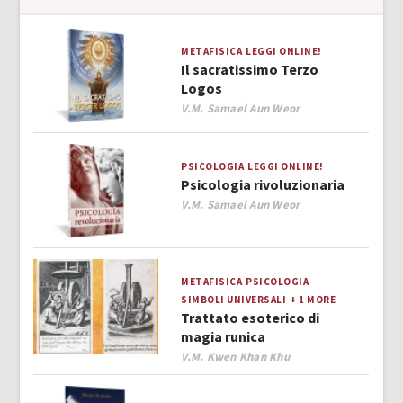
METAFISICA
LEGGI ONLINE!
Il sacratissimo Terzo
Logos
Author
V.M. Samael Aun Weor
PSICOLOGIA
LEGGI ONLINE!
Psicologia rivoluzionaria
Author
V.M. Samael Aun Weor
METAFISICA
PSICOLOGIA
SIMBOLI UNIVERSALI
+ 1 MORE
Trattato esoterico di
magia runica
Author
V.M. Kwen Khan Khu