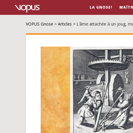
LA GNOSE!
MAÎTR
VOPUS Gnose
>
Articles
>
L’âme attachée à un joug, mo