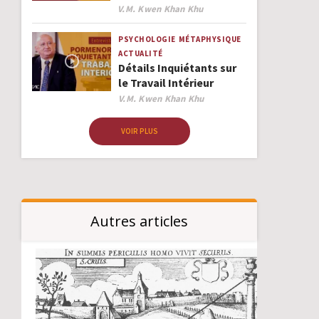
Author
V.M. Kwen Khan Khu
PSYCHOLOGIE
MÉTAPHYSIQUE
ACTUALITÉ
Détails Inquiétants sur
le Travail Intérieur
Author
V.M. Kwen Khan Khu
VOIR PLUS
Autres articles