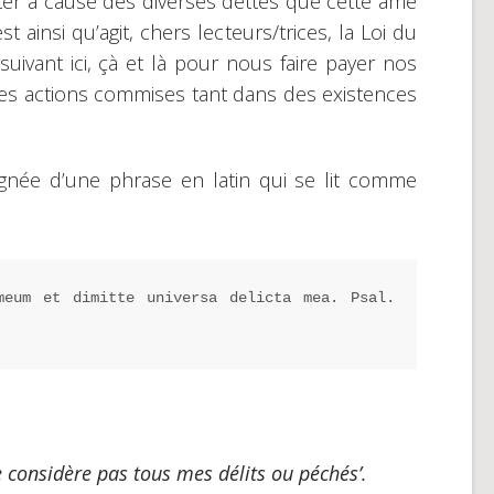
tter à cause des diverses dettes que cette âme
 ainsi qu’agit, chers lecteurs/trices, la Loi du
uivant ici, çà et là pour nous faire payer nos
s actions commises tant dans des existences
agnée d’une phrase en latin qui se lit comme
meum et dimitte universa delicta mea. Psal. 
 considère pas tous mes délits ou péchés’.