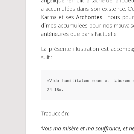
angélique remplit la tâche de la foue
a accumulées dans son existence. C’est
Karma et ses
Archontes
: nous pours
dîmes accumulées pour nos mauvaise
antérieures que dans l’actuelle.
La présente illustration est accomp
suit :
«Vide humilitatem meam et laborem 
24:18».
Traducción:
‘Vois ma misère et ma souffrance, et ne