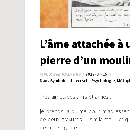
L’âme attachée à 
pierre d’un mouli
V.M. Kwen Khan Khu
2023-07-15
Dans
Symboles Universels
,
Psychologie
,
Métap
Très aimés/ées amis et amies :
Je prends la plume pour m’adresser à
de deux gravures ─ similaires ─ et q
deux, il s’agit de…