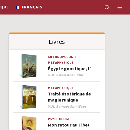
IQUE
FRANÇAIS
Livres
ANTHROPOLOGIE
MÉTAPHYSIQUE
Égypte gnostique, l’
Author
V.M. Kwen Khan Khu
MÉTAPHYSIQUE
Traité ésotérique de
magie runique
Author
V.M. Samael Aun Weor
PSYCHOLOGIE
Mon retour au Tibet