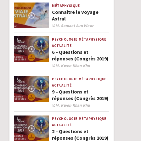
MÉTAPHYSIQUE
Connaître le Voyage
Astral
Author
V.M. Samael Aun Weor
PSYCHOLOGIE
MÉTAPHYSIQUE
ACTUALITÉ
6 – Questions et
réponses (Congrès 2019)
Author
V.M. Kwen Khan Khu
PSYCHOLOGIE
MÉTAPHYSIQUE
ACTUALITÉ
9 – Questions et
réponses (Congrès 2019)
Author
V.M. Kwen Khan Khu
PSYCHOLOGIE
MÉTAPHYSIQUE
ACTUALITÉ
2 – Questions et
réponses (Congrès 2019)