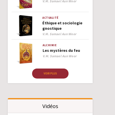
Author
V.M. Samael Aun Weor
ACTUALITÉ
Éthique et sociologie
gnostique
Author
V.M. Samael Aun Weor
ALCHIMIE
Les mystères du feu
Author
V.M. Samael Aun Weor
VOIR PLUS
Vidéos