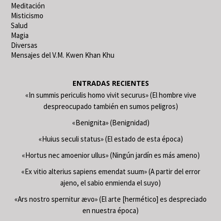
Meditación
Misticismo
Salud
Magia
Diversas
Mensajes del V.M. Kwen Khan Khu
ENTRADAS RECIENTES
«In summis periculis homo vivit securus» (El hombre vive
despreocupado también en sumos peligros)
«Benignita» (Benignidad)
«Huius seculi status» (El estado de esta época)
«Hortus nec amoenior ullus» (Ningún jardín es más ameno)
«Ex vitio alterius sapiens emendat suum» (A partir del error
ajeno, el sabio enmienda el suyo)
«Ars nostro spernitur ævo» (El arte [hermético] es despreciado
en nuestra época)