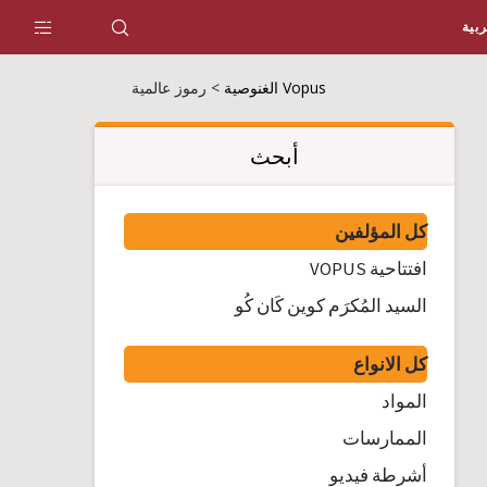
ربية
Vopus الغنوصية
>
رموز عالمية
أبحث
كل المؤلفين
افتتاحية VOPUS
السيد المُكرَم كوين كَان كُو
كل الانواع
المواد
الممارسات
أشرطة فيديو