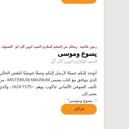
رموز عالمية
رسائل من المعلم المكرم السيد كوين كان كو
التصوف
يسوع وموسى
السيد المُكرَم كوين كَان كُو
أتوجه إليكم جميعًا لأرسل إليكم وصفًا غنوصيًا للنقش الحالي
الذي يتوافق مع كتاب يسمى ISTERIUM MAGNUM
تأليف الصوفي الألماني جاكوب بوهم ─1575-1624، و
يشير إلى
“…يسوع وموسى”
اقرأ أكثر