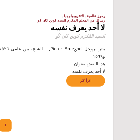
رموز عالمية
الانثروبولوجيا
رسائل من المعلم المكرم السيد كوين كان كو
لا أحد يعرف نفسه
السيد المُكرَم كوين كَان كُو
بيتر بروجل Pieter Brueghel, الشيخ، بين عامي
و١٥٦٩
هذا النقش بعنوان
لا أحد يعرف نفسه
اقرأ أكثر
1