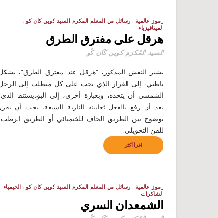
رموز عالمية
رسائل من المعلم المكرم السيد كوين كان كو
الميتافيزياء
هرقل على مفترق الطرق
السيد المُكرَم كوين كَان كُو
يشير النقش المذكور، “هرقل عند مفترق الطرق”، بشكل
باطني، إلى القرار الذي يجب على كل متطلب إلى الرجل
الشمسي أن يتخذه، وبعبارة أخرى، إلى البوديستنفا الذي،
بعد أن رفع بالفعل ثعابينه النارية السبعة، يجب أن يقرر
بوضوح بين الطريق الجاف للخيميائي أو الطريق الرطب،
للفن التحويلي.
اقرأ أكثر
رموز عالمية
رسائل من المعلم المكرم السيد كوين كان كو
الخيمياء
الشاكرات
الشمعدان السري