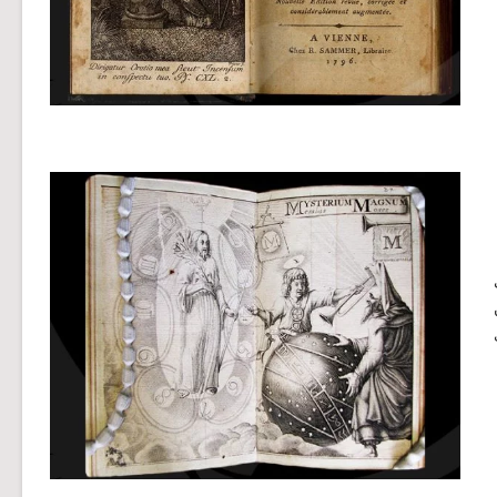
M، من
الذي