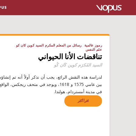
VOPUS ا
رموز عالمية
رسائل من المعلم المكرم السيد كوين كان كو
علم النفس
تناقضات الأنا الحيواني
السيد المُكرَم كوين كَان كُو
لدراسة هذه النقش الرائع، يجب أن نذكر أولاً أنه تم إنشاؤه
بين عامي 1575 و 1618، ويوجد في متحف ريجكس، الواقع
في مدينة أمستردام، هولندا.
اقرأ أكثر