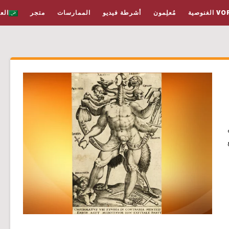
لغنوصية
مُعلِمون
أشرطة فيديو
الممارسات
متجر
الع