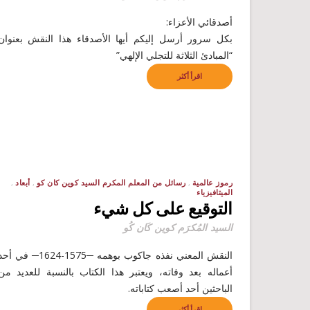
أصدقائي الأعزاء:
بكل سرور أرسل إليكم أيها الأصدقاء هذا النقش بعنوان
“المبادئ الثلاثة للتجلي الإلهي”
اقرأ أكثر
رموز عالمية
رسائل من المعلم المكرم السيد كوين كان كو
أبعاد
الميتافيزياء
التوقيع على كل شيء
السيد المُكرَم كوين كَان كُو
النقش المعني نفذه جاكوب بوهمه ─1575-1624─ في أ
أعماله بعد وفاته، ويعتبر هذا الكتاب بالنسبة للعديد من
الباحثين أحد أصعب كتاباته.
اقرأ أكثر