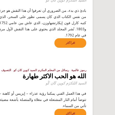
السيد المُكرَم كوين كَان كُو
بادئ ذي بدء، من الضروري أن تعرفوا أن هذا النقش هو جزء
من نفس الكتاب الذي كان يسمى نظور على السحر، الذي
كتبه كارل فون إيكارتشهاوزن، الذي عاش بين عامي
و1803. نُشر المجلد الذي يحتوي على هذا النقش لأول مرة
في عام 1792.
اقرأ أكثر
رموز عالمية
رسائل من المعلم المكرم السيد كوين كان كو
التصوف
الله هو الحب الاكثر طهارة
السيد المُكرَم كوين كَان كُو
في هذا العمل الفني يمكننا رؤية عذراء – إيزيس أو كاهنة –
تتوضأ أمام النار المشتعلة في مغلاة والمتصلة بأشعة مضيئة
تأتي من السماء.
اقرأ أكثر