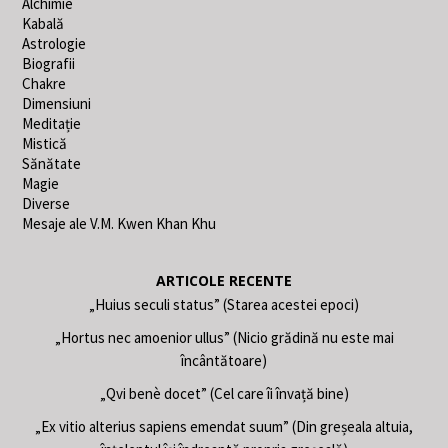
Alchimie
Kabală
Astrologie
Biografii
Chakre
Dimensiuni
Meditație
Mistică
Sănătate
Magie
Diverse
Mesaje ale V.M. Kwen Khan Khu
ARTICOLE RECENTE
„Huius seculi status” (Starea acestei epoci)
„Hortus nec amoenior ullus” (Nicio grădină nu este mai
încântătoare)
„Qvi benè docet” (Cel care îi învață bine)
„Ex vitio alterius sapiens emendat suum” (Din greșeala altuia,