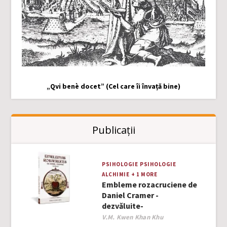
„Qvi benè docet” (Cel care îi învață bine)
Publicații
PSIHOLOGIE
PSIHOLOGIE
ALCHIMIE
+ 1 MORE
Embleme rozacruciene de
Daniel Cramer -
dezvăluite-
Author
V.M. Kwen Khan Khu