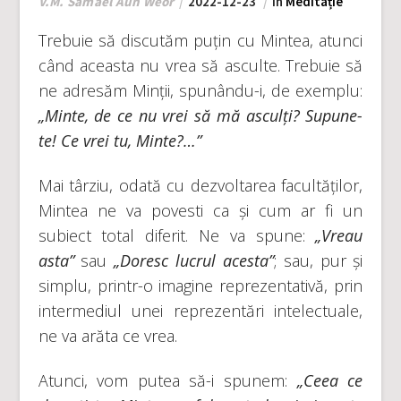
V.M. Samael Aun Weor
2022-12-23
În
Meditație
Trebuie să discutăm puțin cu Mintea, atunci
când aceasta nu vrea să asculte. Trebuie să
ne adresăm Minții, spunându-i, de exemplu:
„Minte, de ce nu vrei să mă asculți? Supune-
te! Ce vrei tu, Minte?…”
Mai târziu, odată cu dezvoltarea facultăților,
Mintea ne va povesti ca și cum ar fi un
subiect total diferit. Ne va spune:
„Vreau
asta”
sau
„Doresc lucrul acesta”
; sau, pur și
simplu, printr-o imagine reprezentativă, prin
intermediul unei reprezentări intelectuale,
ne va arăta ce vrea.
Atunci, vom putea să-i spunem:
„Ceea ce