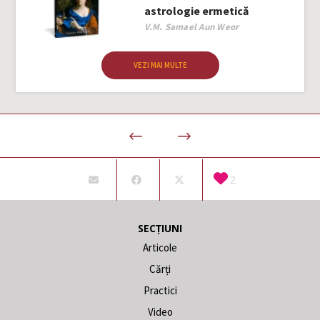
astrologie ermetică
Author
V.M. Samael Aun Weor
VEZI MAI MULTE
2
SECȚIUNI
Articole
Cărți
Practici
Video