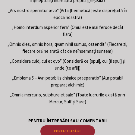
înțeleptul își îndreaptă propria greșeală)
„Ars nostro spernitur ævo” (Arta [hermetică] este disprețuită în
epoca noastră)
„Homo interdum asperior fera” (Omul este mai feroce decât
fiara)
„Omnis dies, omnis hora, qvam nihil sumus, ostendit” (Fiecare zi,
fiecare oră ne arată cât de neînsemnați suntem)
„Considera cuid, cui et qvo” (Consideră ce [spui], cui [îi spui] și
unde [te afli])
„Emblema 5 – Avri potabilis chimice praeparatio” (Aur potabil
preparat alchimic)
„Omnia mercurio, sulphure et sale” (Toate lucrurile există prin
Mercur, Sulf și Sare)
PENTRU ÎNTREBĂRI SAU COMENTARII
CONTACTEAZĂ-NE