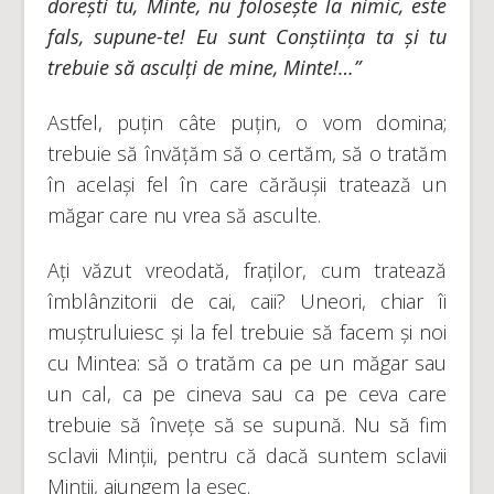
dorești tu, Minte, nu folosește la nimic, este
fals, supune-te! Eu sunt Conștiința ta și tu
trebuie să asculți de mine, Minte!…”
Astfel, puțin câte puțin, o vom domina;
trebuie să învățăm să o certăm, să o tratăm
în același fel în care cărăușii tratează un
măgar care nu vrea să asculte.
Ați văzut vreodată, fraților, cum tratează
îmblânzitorii de cai, caii? Uneori, chiar îi
muștruluiesc și la fel trebuie să facem și noi
cu Mintea: să o tratăm ca pe un măgar sau
un cal, ca pe cineva sau ca pe ceva care
trebuie să învețe să se supună. Nu să fim
sclavii Minții, pentru că dacă suntem sclavii
Minții, ajungem la eșec.