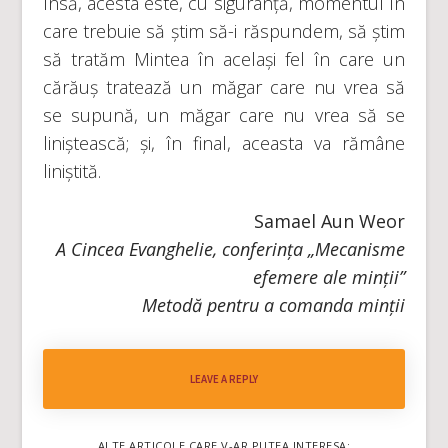
Însă, acesta este, cu siguranță, momentul în
care trebuie să știm să-i răspundem, să știm
să tratăm Mintea în același fel în care un
cărăuș tratează un măgar care nu vrea să
se supună, un măgar care nu vrea să se
liniștească; și, în final, aceasta va rămâne
liniștită.
Samael Aun Weor
A Cincea Evanghelie, conferința „Mecanisme
efemere ale minții”
Metodă pentru a comanda minții
LEAVE A REPLY
ALTE ARTICOLE CARE V-AR PUTEA INTERESA: