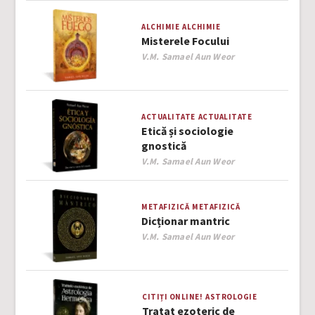
ALCHIMIE
ALCHIMIE
Misterele Focului
Author
V.M. Samael Aun Weor
ACTUALITATE
ACTUALITATE
Etică și sociologie
gnostică
Author
V.M. Samael Aun Weor
METAFIZICĂ
METAFIZICĂ
Dicționar mantric
Author
V.M. Samael Aun Weor
CITIȚI ONLINE!
ASTROLOGIE
Tratat ezoteric de