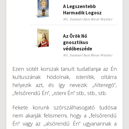
A Legszentebb
Harmadik Logosz
Nt. Samael Aun Weor Mester
Az Örök Nő
gnosztikus
védőbeszéde
Nt. Samael Aun Weor Mester
Ezen sötét korszak tanult tudatlanjai az Én
kultuszának hódolnak, istenítik, oltárra
helyezik azt, és így nevezik: „Alteregó”,
„felsőrendű Én”, „isteni Én” stb., stb., stb.
Fekete korunk szőrszálhasogató tudósai
nem akarják felismerni, hogy a „felsőrendű
Én” vagy az „alsórendű Én” ugyanannak a