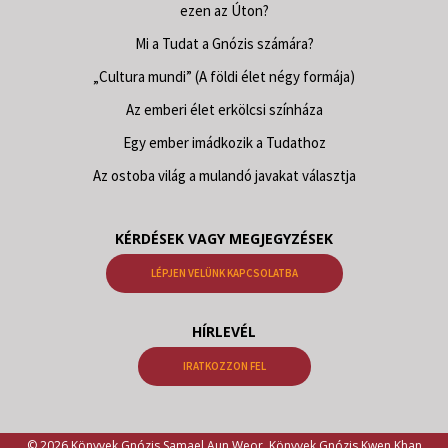
ezen az Úton?
Mi a Tudat a Gnózis számára?
„Cultura mundi” (A földi élet négy formája)
Az emberi élet erkölcsi színháza
Egy ember imádkozik a Tudathoz
Az ostoba világ a mulandó javakat választja
KÉRDÉSEK VAGY MEGJEGYZÉSEK
LÉPJEN VELÜNK KAPCSOLATBA
HÍRLEVÉL
IRATKOZZON FEL
© 2026 Könyvek Gnózis Samael Aun Weor, Könyvek Gnózis Kwen Khan