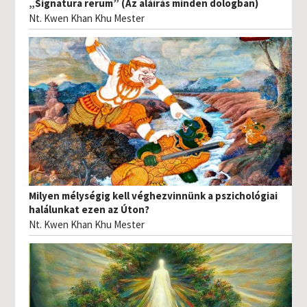
„Signatura rerum” (Az aláírás minden dologban)
Nt. Kwen Khan Khu Mester
Milyen mélységig kell véghezvinnünk a pszichológiai
halálunkat ezen az Úton?
Nt. Kwen Khan Khu Mester