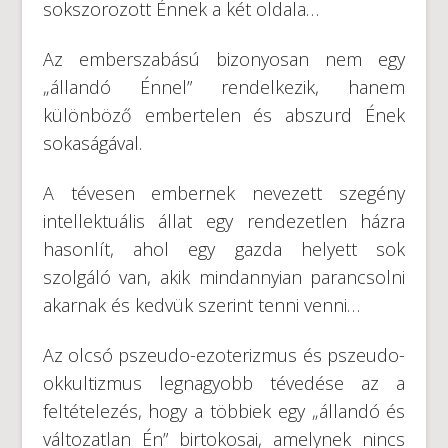
sokszorozott Énnek a két oldala…
Az emberszabású bizonyosan nem egy
„állandó Énnel” rendelkezik, hanem
különböző embertelen és abszurd Ének
sokaságával.
A tévesen embernek nevezett szegény
intellektuális állat egy rendezetlen házra
hasonlít, ahol egy gazda helyett sok
szolgáló van, akik mindannyian parancsolni
akarnak és kedvük szerint tenni venni…
Az olcsó pszeudo-ezoterizmus és pszeudo-
okkultizmus legnagyobb tévedése az a
feltételezés, hogy a többiek egy „állandó és
változatlan Én” birtokosai, amelynek nincs