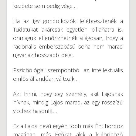
kezdete sem pedig vége…
Ha az így gondolkozók felébresztenék a
Tudatukat akárcsak egyetlen pillanatra is,
önmaguk ellenőrizhetnék világosan, hogy a
racionális emberszabású soha nem marad
ugyanaz hosszabb ideig…
Pszichológiai szempontból az intellektuális
emlős állandóan változik…
Azt hinni, hogy egy személy, akit Lajosnak
hívnak, mindig Lajos marad, az egy rosszízű
vicchez hasonlít…
Ez a Lajos nevű egyén több más Ént hordoz
magában, más Egókat, akik a különböző