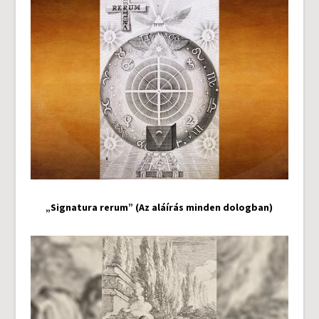
„Signatura rerum” (Az aláírás minden dologban)