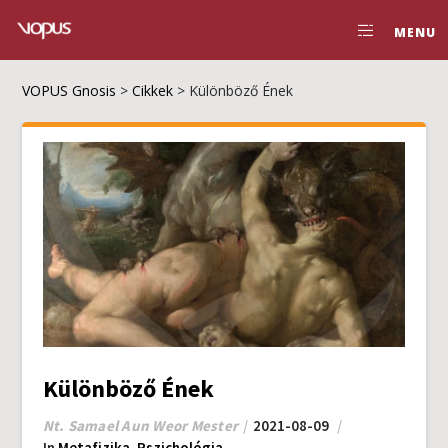
MENU
VOPUS Gnosis
>
Cikkek
>
Különböző Ének
Különböző Ének
Nt. Samael Aun Weor Mester
2021-08-09
In
Metafizika
,
Pszichológia