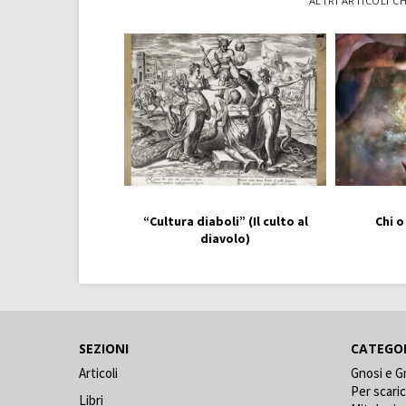
ALTRI ARTICOLI C
“Cultura diaboli” (Il culto al
Chi o
diavolo)
SEZIONI
CATEGO
Articoli
Gnosi e G
Per scari
Libri