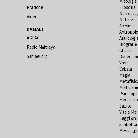
Mitologia
Pratiche
Filosofia
Non cate
Video
Notizie
Alchimia
CANALI
Antropolo
AGEAC
Astrologi
Biografie
Radio Maitreya
Chakra
Samael.org
Dimensio
Varie
Cabala
Magia
Metafisic
Misticism
Psicologi
Meditazi
Salute
Vita e Mo
Leggi onl
Simboli un
Messaggi 