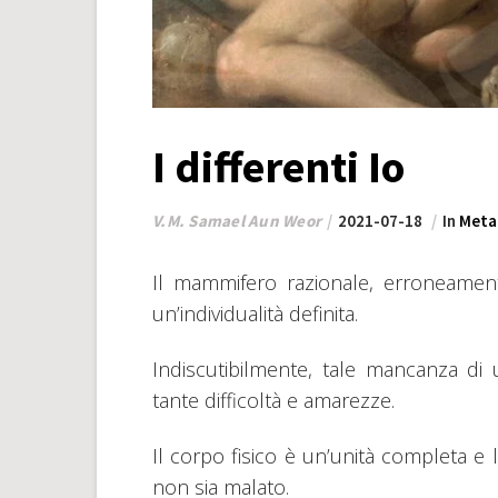
I differenti Io
V.M. Samael Aun Weor
2021-07-18
In
Metaf
Il mammifero razionale, erroneame
un’individualità definita.
Indiscutibilmente, tale mancanza di 
tante difficoltà e amarezze.
Il corpo fisico è un’unità completa 
non sia malato.