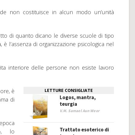
noide non costituisce in alcun modo un’unità
etto di quanto dicano le diverse scuole di tipo
 è l’assenza di organizzazione psicologica nel
 vita interiore delle persone non esiste lavoro
iore, è
LETTURE CONSIGLIATE
Logos, mantra,
mma di
teurgia
V.M. Samael Aun Weor
epoca
Trattato esoterico di
o, lo