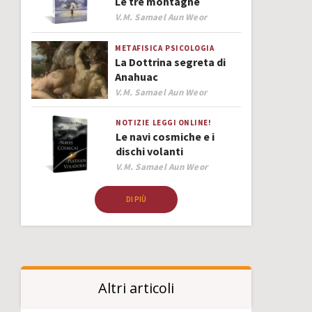
Le tre montagne
Author
V.M. Samael Aun Weor
METAFISICA
PSICOLOGIA
La Dottrina segreta di
Anahuac
Author
V.M. Samael Aun Weor
NOTIZIE
LEGGI ONLINE!
Le navi cosmiche e i
dischi volanti
Author
V.M. Samael Aun Weor
DI PIÙ
Altri articoli