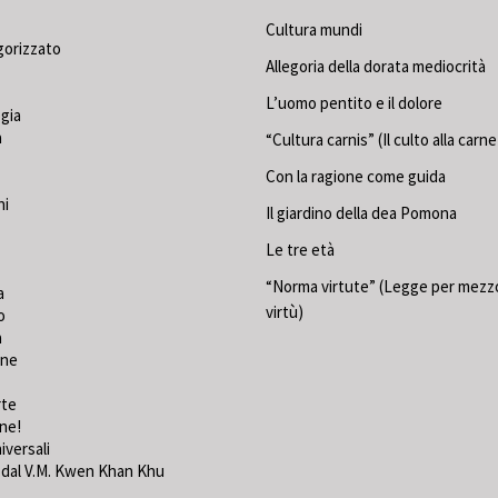
Cultura mundi
gorizzato
Allegoria della dorata mediocrità
L’uomo pentito e il dolore
gia
a
“Cultura carnis” (Il culto alla carne
Con la ragione come guida
ni
Il giardino della dea Pomona
Le tre età
“Norma virtute” (Legge per mezzo
a
virtù)
o
a
one
rte
ine!
iversali
dal V.M. Kwen Khan Khu