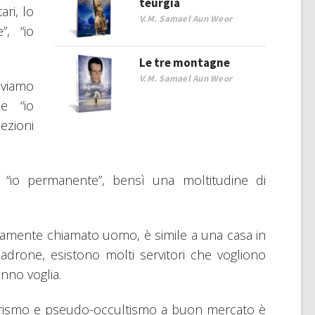
teurgia
ari, lo
V.M. Samael Aun Weor
”, “io
Le tre montagne
V.M. Samael Aun Weor
viviamo
e “io
ezioni
“io permanente”, bensì una moltitudine di
neamente chiamato uomo, è simile a una casa in
adrone, esistono molti servitori che vogliono
nno voglia.
erismo e pseudo-occultismo a buon mercato è