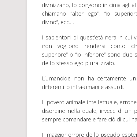
divinizzano, lo pongono in cima agli alt
chiamano “alter ego”, “io superiore
divino”, ecc.…
I sapientoni di quest’età nera in cui 
non vogliono rendersi conto ch
superiore” o “io inferiore” sono due s
dello stesso ego pluralizzato.
L’umanoide non ha certamente un 
differenti io infra-umani e assurdi.
Il povero animale intellettuale, erro
disordine nella quale, invece di un p
sempre comandare e fare ciò di cui ha
Il maggior errore dello pseudo-esot