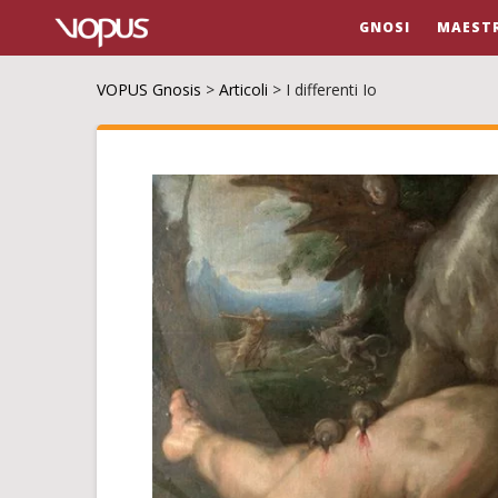
GNOSI
MAESTR
VOPUS Gnosis
>
Articoli
>
I differenti Io