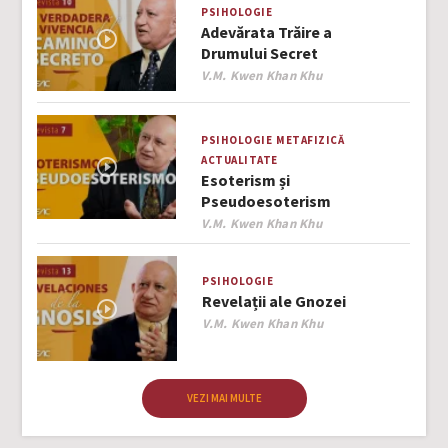
PSIHOLOGIE
Adevărata Trăire a
Drumului Secret
Author
V.M. Kwen Khan Khu
PSIHOLOGIE
METAFIZICĂ
ACTUALITATE
Esoterism și
Pseudoesoterism
Author
V.M. Kwen Khan Khu
PSIHOLOGIE
Revelații ale Gnozei
Author
V.M. Kwen Khan Khu
VEZI MAI MULTE