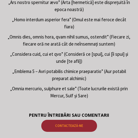
„Ars nostro spernitur ævo” (Arta [hermetică] este disprețuită în
epoca noastră)
„Homo interdum asperior fera” (Omul este mai feroce decât
fiara)
„Omnis dies, omnis hora, qvam nihil sumus, ostendit” (Fiecare zi,
fiecare oră ne arată cât de neînsemnați suntem)
„Considera cuid, cui et qvo” (Consideră ce [spui], cui [îi spui] și
unde [te afli])
„Emblema 5 – Avri potabilis chimice praeparatio” (Aur potabil
preparat alchimic)
„Omnia mercurio, sulphure et sale” (Toate lucrurile există prin
Mercur, Sulf și Sare)
PENTRU ÎNTREBĂRI SAU COMENTARII
CONTACTEAZĂ-NE