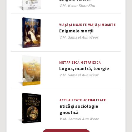
Author
V.M. Kwen Khan Khu
VIAȚĂ ȘI MOARTE
VIAȚĂ ȘI MOARTE
Enigmele morții
Author
V.M. Samael Aun Weor
METAFIZICĂ
METAFIZICĂ
Logos, mantră, teurgie
Author
V.M. Samael Aun Weor
ACTUALITATE
ACTUALITATE
Etică și sociologie
gnostică
Author
V.M. Samael Aun Weor