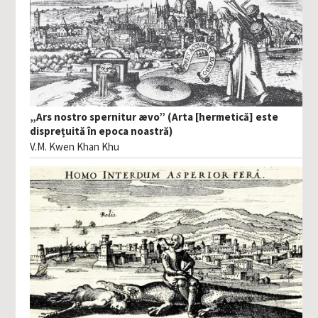
„Ars nostro spernitur ævo” (Arta [hermetică] este
disprețuită în epoca noastră)
V.M. Kwen Khan Khu