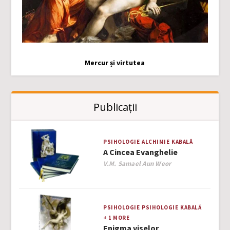
Mercur și virtutea
Publicații
PSIHOLOGIE
ALCHIMIE
KABALĂ
A Cincea Evanghelie
Author
V.M. Samael Aun Weor
PSIHOLOGIE
PSIHOLOGIE
KABALĂ
+ 1 MORE
Enigma viselor