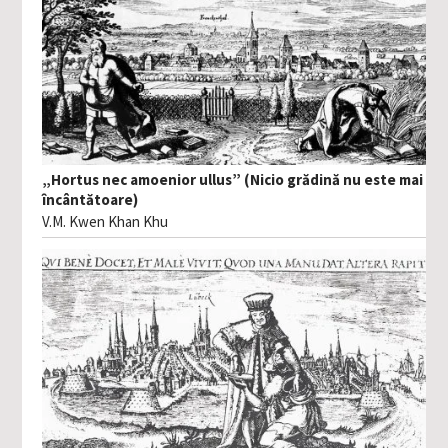
„Hortus nec amoenior ullus” (Nicio grădină nu este mai
încântătoare)
V.M. Kwen Khan Khu