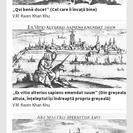
„Qvi benè docet” (Cel care îi învață bine)
V.M. Kwen Khan Khu
„Ex vitio alterius sapiens emendat suum” (Din greșeala
altuia, înțeleptul își îndreaptă propria greșeală)
V.M. Kwen Khan Khu