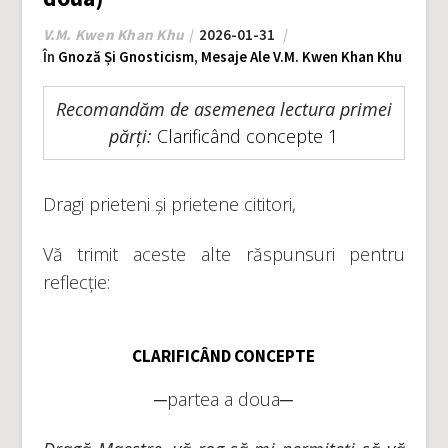
V.M. Kwen Khan Khu
2026-01-31
În
Gnoză Și Gnosticism
,
Mesaje Ale V.M. Kwen Khan Khu
Recomandăm de asemenea lectura primei
părți:
Clarificând concepte 1
Dragi prieteni și prietene cititori,
Vă trimit aceste alte răspunsuri pentru
reflecție:
CLARIFICÂND CONCEPTE
─partea a doua─