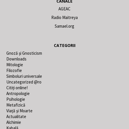
CANALE
AGEAC
Radio Maitreya
Samael.org
CATEGORII
Gnoză și Gnosticism
Downloads
Mitologie
Filozofie
Simboluri universale
Uncategorized @ro
Citiți online!
Antropologie
Psihologie
Metafizică
Viață și Moarte
Actualitate
Alchimie
Kabală