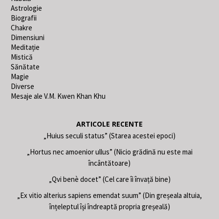
Astrologie
Biografii
Chakre
Dimensiuni
Meditație
Mistică
Sănătate
Magie
Diverse
Mesaje ale V.M. Kwen Khan Khu
ARTICOLE RECENTE
„Huius seculi status” (Starea acestei epoci)
„Hortus nec amoenior ullus” (Nicio grădină nu este mai
încântătoare)
„Qvi benè docet” (Cel care îi învață bine)
„Ex vitio alterius sapiens emendat suum” (Din greșeala altuia,
înțeleptul își îndreaptă propria greșeală)