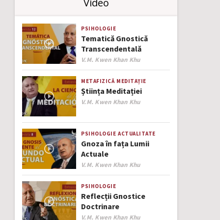
Video
PSIHOLOGIE
Tematică Gnostică
Transcendentală
Author
V.M. Kwen Khan Khu
METAFIZICĂ
MEDITAȚIE
Știința Meditației
Author
V.M. Kwen Khan Khu
PSIHOLOGIE
ACTUALITATE
Gnoza în fața Lumii
Actuale
Author
V.M. Kwen Khan Khu
PSIHOLOGIE
Reflecții Gnostice
Doctrinare
Author
V.M. Kwen Khan Khu