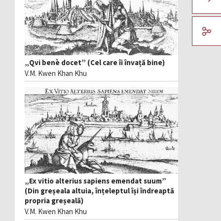
„Qvi benè docet” (Cel care îi învață bine)
V.M. Kwen Khan Khu
„Ex vitio alterius sapiens emendat suum”
(Din greșeala altuia, înțeleptul își îndreaptă
propria greșeală)
V.M. Kwen Khan Khu