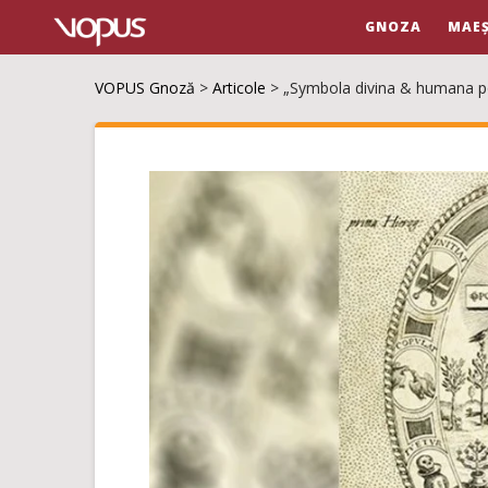
GNOZA
MAEȘ
VOPUS Gnoză
>
Articole
>
„Symbola divina & humana pont