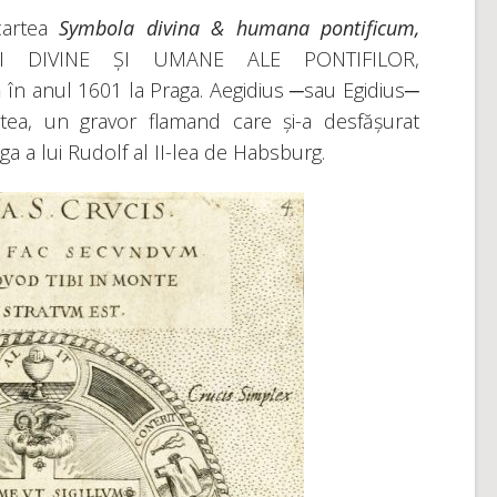
cartea
Symbola divina & humana pontificum,
RI DIVINE ȘI UMANE ALE PONTIFILOR,
în anul 1601 la Praga. Aegidius ─sau Egidius─
rtea, un gravor flamand care și-a desfășurat
aga a lui Rudolf al II-lea de Habsburg.