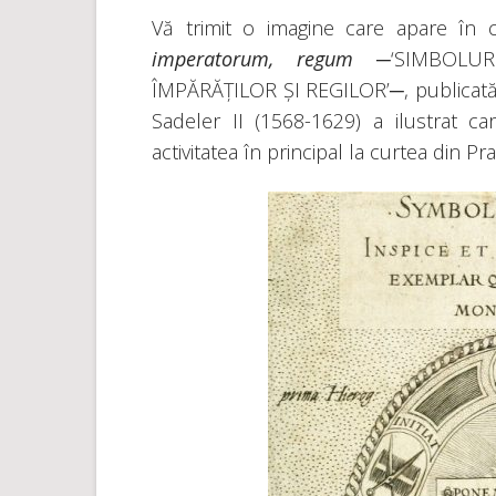
Vă trimit o imagine care apare în 
imperatorum, regum
─‘SIMBOLU
ÎMPĂRĂȚILOR ȘI REGILOR’─, publicată 
Sadeler II (1568-1629) a ilustrat ca
activitatea în principal la curtea din Pr