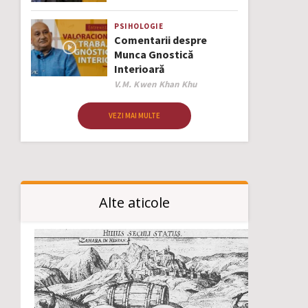
PSIHOLOGIE
Comentarii despre
Munca Gnostică
Interioară
Author
V.M. Kwen Khan Khu
VEZI MAI MULTE
Alte aticole