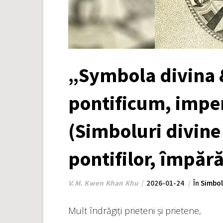
„Symbola divina
pontificum, imp
(Simboluri divine
pontifilor, împărăț
V.M. Kwen Khan Khu
2026-01-24
În
Simbol
Mult îndrăgiți prieteni și prietene,