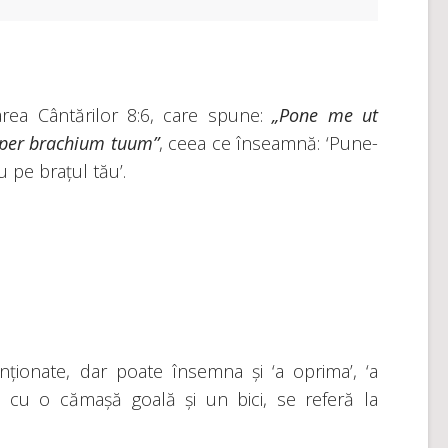
area Cântărilor 8:6, care spune:
„Pone me ut
super brachium tuum”
, ceea ce înseamnă: ‘Pune-
iu pe brațul tău’.
ționate, dar poate însemna și ‘a oprima’, ‘a
ul, cu o cămașă goală și un bici, se referă la