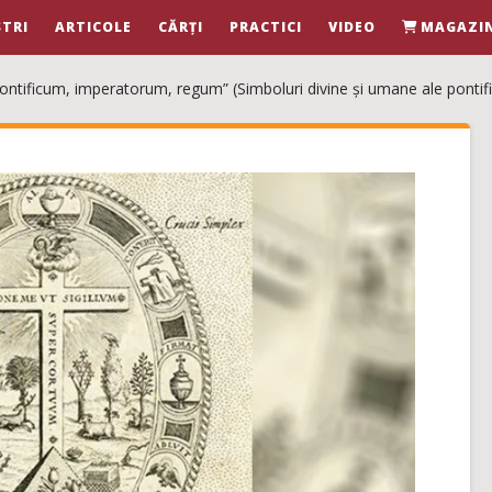
TRI
ARTICOLE
CĂRȚI
PRACTICI
VIDEO
MAGAZI
ificum, imperatorum, regum” (Simboluri divine și umane ale pontifilor