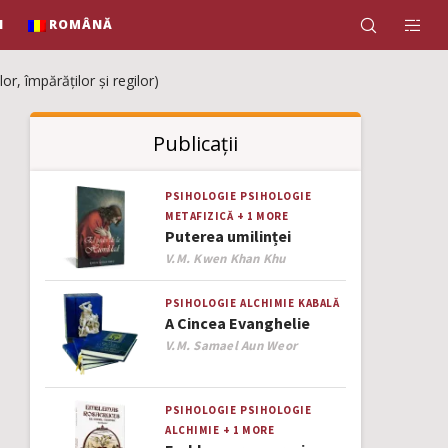
N
ROMÂNĂ
, împărăților și regilor)
Publicații
PSIHOLOGIE
PSIHOLOGIE
METAFIZICĂ
+ 1 MORE
Puterea umilinței
Author
V.M. Kwen Khan Khu
PSIHOLOGIE
ALCHIMIE
KABALĂ
A Cincea Evanghelie
Author
V.M. Samael Aun Weor
PSIHOLOGIE
PSIHOLOGIE
ALCHIMIE
+ 1 MORE