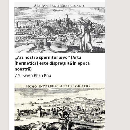
„Ars nostro spernitur ævo” (Arta
[hermetică] este disprețuită în epoca
noastră)
V.M. Kwen Khan Khu