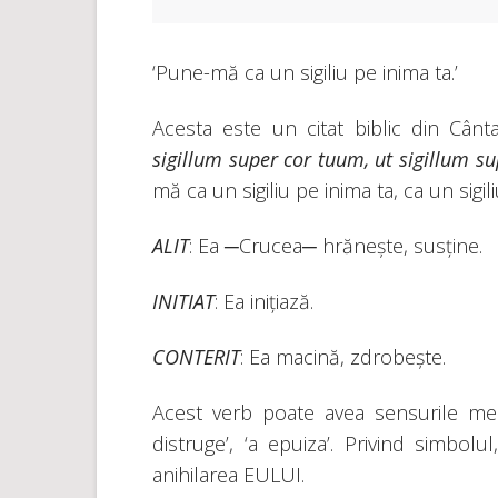
‘Pune-mă ca un sigiliu pe inima ta.’
Acesta este un citat biblic din Cânt
sigillum super cor tuum, ut sigillum 
mă ca un sigiliu pe inima ta, ca un sigil
ALIT
: Ea ─Crucea─ hrănește, susține.
INITIAT
: Ea inițiază.
CONTERIT
: Ea macină, zdrobește.
Acest verb poate avea sensurile men
distruge’, ‘a epuiza’. Privind simbol
anihilarea EULUI.