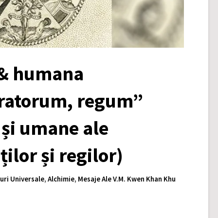
 & humana
eratorum, regum”
 și umane ale
ilor și regilor)
uri Universale
,
Alchimie
,
Mesaje Ale V.M. Kwen Khan Khu