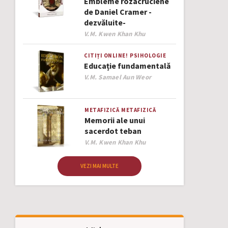
Embleme rozacruciene
de Daniel Cramer -
dezvăluite-
Author
V.M. Kwen Khan Khu
CITIȚI ONLINE!
PSIHOLOGIE
Educație fundamentală
Author
V.M. Samael Aun Weor
METAFIZICĂ
METAFIZICĂ
Memorii ale unui
sacerdot teban
Author
V.M. Kwen Khan Khu
VEZI MAI MULTE