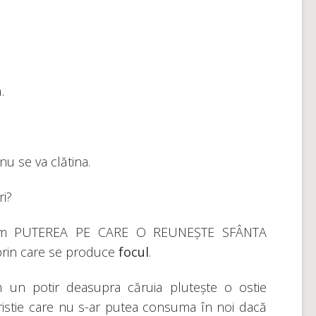
.
nu se va clătina.
ri?
iniem PUTEREA PE CARE O REUNEȘTE SFÂNTA
prin care se produce
focul
.
m un potir deasupra căruia plutește o ostie
ristie care nu s-ar putea consuma în noi dacă