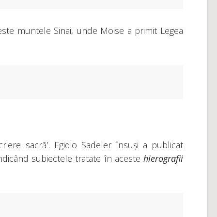
e este muntele Sinai, unde Moise a primit Legea
iere sacră’. Egidio Sadeler însuși a publicat
indicând subiectele tratate în aceste
hierografii