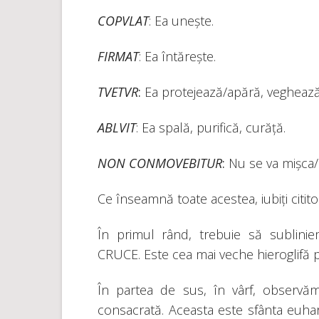
COPVLAT
: Ea unește.
FIRMAT
: Ea întărește.
TVETVR
:
Ea protejează/apără, veghează
ABLVIT
: Ea spală, purifică, curăță.
NON CONMOVEBITUR
:
Nu se va mișca/
Ce înseamnă toate acestea, iubiți citito
În primul rând, trebuie să subl
CRUCE. Este cea mai veche hieroglifă 
În partea de sus, în vârf, observă
consacrată. Aceasta este sfânta euha