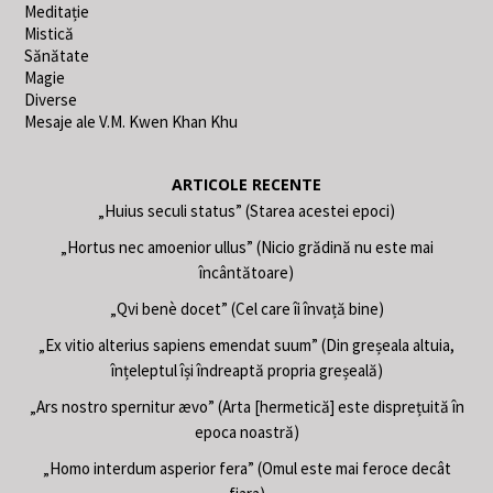
Meditație
Mistică
Sănătate
Magie
Diverse
Mesaje ale V.M. Kwen Khan Khu
ARTICOLE RECENTE
„Huius seculi status” (Starea acestei epoci)
„Hortus nec amoenior ullus” (Nicio grădină nu este mai
încântătoare)
„Qvi benè docet” (Cel care îi învață bine)
„Ex vitio alterius sapiens emendat suum” (Din greșeala altuia,
înțeleptul își îndreaptă propria greșeală)
„Ars nostro spernitur ævo” (Arta [hermetică] este disprețuită în
epoca noastră)
„Homo interdum asperior fera” (Omul este mai feroce decât