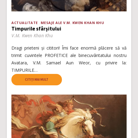
ACTUALITATE
MESAJE ALE V.M. KWEN KHAN KHU
Timpurile sfârșitului
V.M. Kwen Khan Khu
Dragi prieteni și cititori! Îmi face enormă plăcere să vă
trimit cuvintele PROFETICE ale binecuvântatului nostru
Avatara, V.M. Samael Aun Weor, cu privire la:
TIMPURILE…
CITIȚI MAI MULT