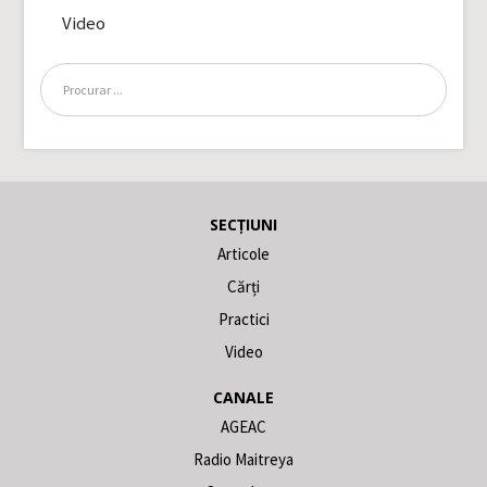
Video
SECȚIUNI
Articole
Cărți
Practici
Video
CANALE
AGEAC
Radio Maitreya