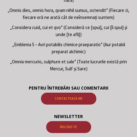
fiara)
„Omnis dies, omnis hora, qvam nihil sumus, ostendit” (Fiecare zi,
fiecare oră ne arată cât de neînsemnați suntem)
„Considera cuid, cui et qvo” (Consideră ce [spui], cui [îi spui] și
unde [te afli])
„Emblema 5 – Avri potabilis chimice praeparatio” (Aur potabil
preparat alchimic)
„Omnia mercurio, sulphure et sale” (Toate lucrurile există prin
Mercur, Sulf și Sare)
PENTRU ÎNTREBĂRI SAU COMENTARII
CONTACTEAZĂ-NE
NEWSLETTER
ÎNSCRIE-TE