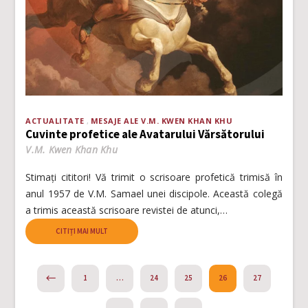
ACTUALITATE
MESAJE ALE V.M. KWEN KHAN KHU
Cuvinte profetice ale Avatarului Vărsătorului
V.M. Kwen Khan Khu
Stimați cititori! Vă trimit o scrisoare profetică trimisă în
anul 1957 de V.M. Samael unei discipole. Această colegă
a trimis această scrisoare revistei de atunci,…
CITIȚI MAI MULT
PREVIOUS
1
…
24
25
26
27