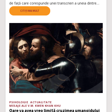
de față care corespunde unei transcrieri a uneia dintre…
CITIȚI MAI MULT
PSIHOLOGIE
ACTUALITATE
MESAJE ALE V.M. KWEN KHAN KHU
Oare va avea vreo limită cruzimea umanoidului