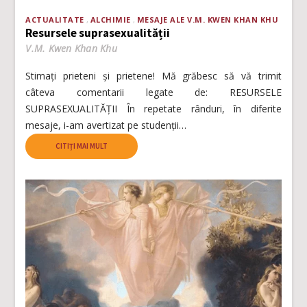
ACTUALITATE
ALCHIMIE
MESAJE ALE V.M. KWEN KHAN KHU
Resursele suprasexualității
V.M. Kwen Khan Khu
Stimați prieteni și prietene! Mă grăbesc să vă trimit
câteva comentarii legate de: RESURSELE
SUPRASEXUALITĂȚII În repetate rânduri, în diferite
mesaje, i-am avertizat pe studenții…
CITIȚI MAI MULT