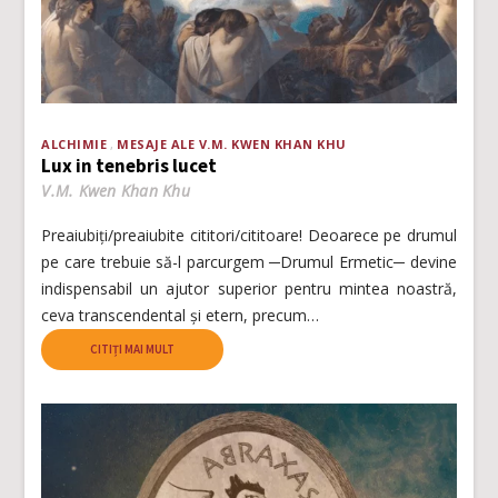
ALCHIMIE
MESAJE ALE V.M. KWEN KHAN KHU
Lux in tenebris lucet
V.M. Kwen Khan Khu
Preaiubiți/preaiubite cititori/cititoare! Deoarece pe drumul
pe care trebuie să-l parcurgem ─Drumul Ermetic─ devine
indispensabil un ajutor superior pentru mintea noastră,
ceva transcendental și etern, precum…
CITIȚI MAI MULT