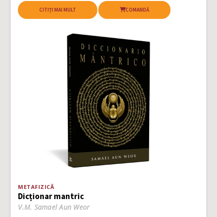
CITIȚI MAI MULT
COMANDĂ
METAFIZICĂ
Dicționar mantric
V.M. Samael Aun Weor