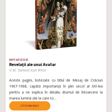
METAFIZICĂ
Revelații ale unui Avatar
V.M. Samael Aun Weor
Aceste pagini, botezate cu titlul de Mesaj de Crăciun
1967-1968, capătă importanță în plin secol al XXI-lea
pentru a ne explica în detaliu drumul de întoarcere la
marea lumină (de la care to…
CITIȚI MAI MULT