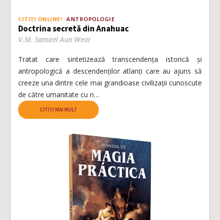
CITIȚI ONLINE!
ANTROPOLOGIE
Doctrina secretă din Anahuac
V.M. Samael Aun Weor
Tratat care sintetizează transcendența istorică și
antropologică a descendenților atlanți care au ajuns să
creeze una dintre cele mai grandioase civilizații cunoscute
de către umanitate cu n…
CITIȚI MAI MULT