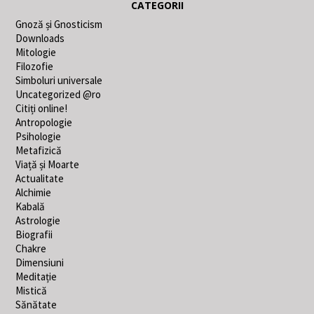
CATEGORII
Gnoză și Gnosticism
Downloads
Mitologie
Filozofie
Simboluri universale
Uncategorized @ro
Citiți online!
Antropologie
Psihologie
Metafizică
Viață și Moarte
Actualitate
Alchimie
Kabală
Astrologie
Biografii
Chakre
Dimensiuni
Meditație
Mistică
Sănătate