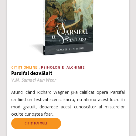
CITIȚI ONLINE!
PSIHOLOGIE
ALCHIMIE
Parsifal dezvăluit
V.M. Samael Aun Weor
Atunci când Richard Wagner și-a calificat opera Parsifal
ca fiind un festival scenic sacru, nu afirma acest lucru în
mod gratuit, deoarece acest cunoscător al misterelor
oculte cunoștea foar…
CITIȚI MAI MULT