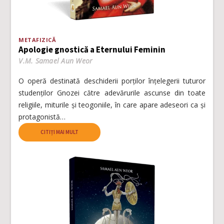
METAFIZICĂ
Apologie gnostică a Eternului Feminin
V.M. Samael Aun Weor
O operă destinată deschiderii porților înțelegerii tuturor
studenților Gnozei către adevărurile ascunse din toate
religiile, miturile și teogoniile, în care apare adeseori ca și
protagonistă…
CITIȚI MAI MULT