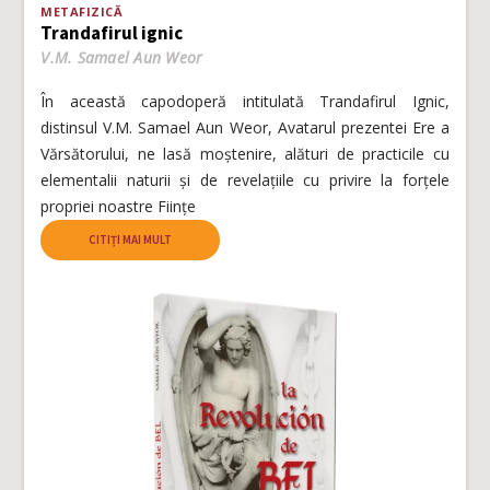
METAFIZICĂ
Trandafirul ignic
V.M. Samael Aun Weor
În această capodoperă intitulată Trandafirul Ignic,
distinsul V.M. Samael Aun Weor, Avatarul prezentei Ere a
Vărsătorului, ne lasă moștenire, alături de practicile cu
elementalii naturii și de revelațiile cu privire la forțele
propriei noastre Ființe
CITIȚI MAI MULT