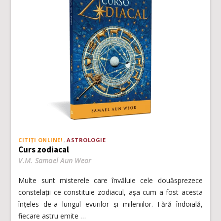
CITIȚI ONLINE!
ASTROLOGIE
Curs zodiacal
V.M. Samael Aun Weor
Multe sunt misterele care învăluie cele douăsprezece
constelații ce constituie zodiacul, așa cum a fost acesta
înțeles de-a lungul evurilor și mileniilor. Fără îndoială,
fiecare astru emite …