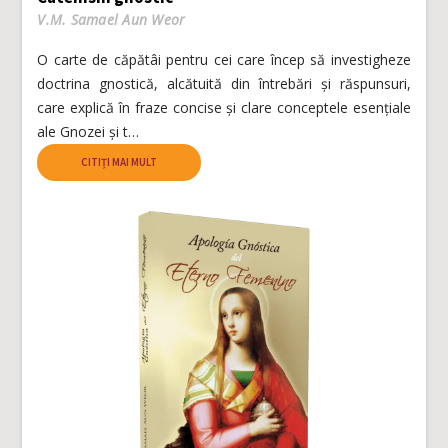
V.M. Samael Aun Weor
O carte de căpătâi pentru cei care încep să investigheze
doctrina gnostică, alcătuită din întrebări și răspunsuri,
care explică în fraze concise și clare conceptele esențiale
ale Gnozei și t…
CITIȚI MAI MULT