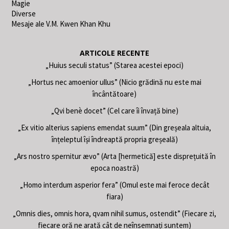
Magie
Diverse
Mesaje ale V.M. Kwen Khan Khu
ARTICOLE RECENTE
„Huius seculi status” (Starea acestei epoci)
„Hortus nec amoenior ullus” (Nicio grădină nu este mai
încântătoare)
„Qvi benè docet” (Cel care îi învață bine)
„Ex vitio alterius sapiens emendat suum” (Din greșeala altuia,
înțeleptul își îndreaptă propria greșeală)
„Ars nostro spernitur ævo” (Arta [hermetică] este disprețuită în
epoca noastră)
„Homo interdum asperior fera” (Omul este mai feroce decât
fiara)
„Omnis dies, omnis hora, qvam nihil sumus, ostendit” (Fiecare zi,
fiecare oră ne arată cât de neînsemnați suntem)