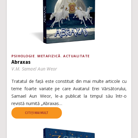
PSIHOLOGIE
METAFIZICĂ
ACTUALITATE
Abraxas
V.M. Samael Aun Weor
Tratatul de față este constituit din mai multe articole cu
teme foarte variate pe care Avatarul Erei Vărsătorului,
Samael Aun Weor, le-a publicat la timpul său într-o
revistă numită „Abraxas…
CITIȚI MAI MULT