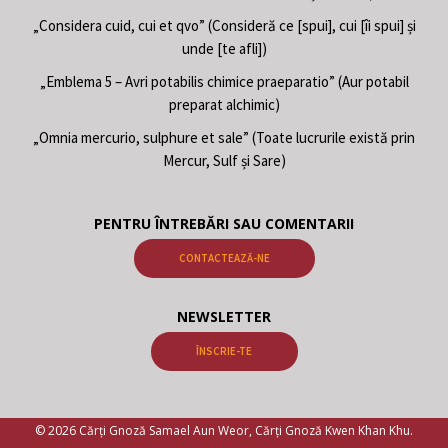
„Considera cuid, cui et qvo” (Consideră ce [spui], cui [îi spui] și
unde [te afli])
„Emblema 5 – Avri potabilis chimice praeparatio” (Aur potabil
preparat alchimic)
„Omnia mercurio, sulphure et sale” (Toate lucrurile există prin
Mercur, Sulf și Sare)
PENTRU ÎNTREBĂRI SAU COMENTARII
CONTACTEAZĂ-NE
NEWSLETTER
ÎNSCRIE-TE
© 2026 Cărți Gnoză Samael Aun Weor, Cărți Gnoză Kwen Khan Khu.