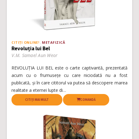
CITIȚI ONLINE!
METAFIZICĂ
Revoluția lui Bel
V.M. Samael Aun Weor
REVOLUȚIA LUI BEL este o carte captivantă, prezentată
acum cu o frumusețe cu care niciodată nu a fost
publicată, și în care cititorul va putea să descopere marea
realitate a eternei lupte di…
CITIȚI MAI MULT
COMANDĂ