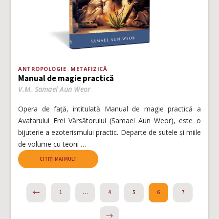
ANTROPOLOGIE
METAFIZICĂ
Manual de magie practică
V.M. Samael Aun Weor
Opera de față, intitulată Manual de magie practică a
Avatarului Erei Vărsătorului (Samael Aun Weor), este o
bijuterie a ezoterismului practic. Departe de sutele și miile
de volume cu teorii …
CITIȚI MAI MULT
PREVIOUS
1
…
4
5
6
7
NEXT