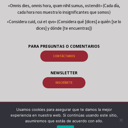
«Omnis dies, omnis hora, qvam nihil sumus, ostendit» (Cada día,
cada hora nos muestra lo insignificantes que somos)
«Considera cuid, cui et qvo» (Considera qué [dices] a quién [se lo
dices] y dónde [te encuentras])
PARA PREGUNTAS O COMENTARIOS
CONTÁCTANOS
NEWSLETTER
INSCRÍBETE
© 2026 Libros Gnosis Samael Aun Weor, Libros Gnosis Kwen Khan Khu.
Usamos cookies para asegurar que te damos la mejor
Psicología Alquimia Astrología Meditación Cabalá | VOPUS, Portal
experiencia en nuestra web. Si continúas usando este sitio,
Gnosis
asumiremos que estás de acuerdo con ello.
VOPUS Libros Gnosis -
Ego, Esencia y Realidad, en ¡Leer en línea! y