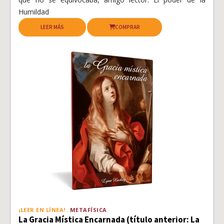
Humildad
LEER MÁS
COMPRAR
¡LEER EN LÍNEA!
METAFÍSICA
La Gracia Mística Encarnada (título anterior: La