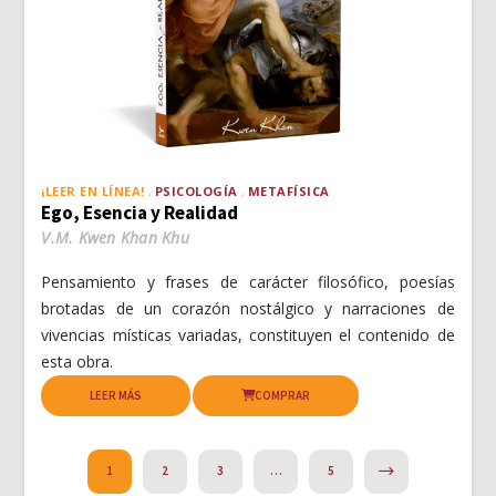
¡LEER EN LÍNEA!
PSICOLOGÍA
METAFÍSICA
Ego, Esencia y Realidad
V.M. Kwen Khan Khu
Pensamiento y frases de carácter filosófico, poesías
brotadas de un corazón nostálgico y narraciones de
vivencias místicas variadas, constituyen el contenido de
esta obra.
LEER MÁS
COMPRAR
NEXT
1
2
3
…
5