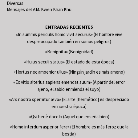
Diversas
Mensajes del V.M. Kwen Khan Khu
ENTRADAS RECIENTES
«In summis periculis homo vivit securus» (El hombre vive
despreocupado también en sumos peligros)
«Benignita» (Benignidad)
«Huius seculi status» (El estado de esta época)
«Hortus nec amoenior ullus» (Ningún jardín es más ameno)
«Ex vitio alterius sapiens emendat suum» (A partir del error
ajeno, el sabio enmienda el suyo)
«Ars nostro spernitur ævo» (El arte [hermético] es despreciado
en nuestra época)
«Qvi benè docet» (Aquel que enseña bien)
«Homo interdum asperior fera» (El hombre es más feroz que la
bestia)