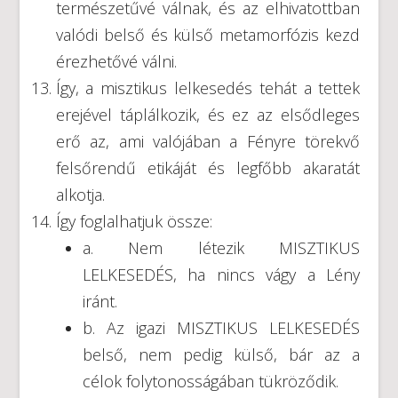
természetűvé válnak, és az elhivatottban
valódi belső és külső metamorfózis kezd
érezhetővé válni.
Így, a misztikus lelkesedés tehát a tettek
erejével táplálkozik, és ez az elsődleges
erő az, ami valójában a Fényre törekvő
felsőrendű etikáját és legfőbb akaratát
alkotja.
Így foglalhatjuk össze:
a. Nem létezik MISZTIKUS
LELKESEDÉS, ha nincs vágy a Lény
iránt.
b. Az igazi MISZTIKUS LELKESEDÉS
belső, nem pedig külső, bár az a
célok folytonosságában tükröződik.