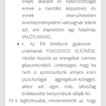
erejét, akaratát és határozottságát
ennek a mentális képzetnek, és
ennek elkerülhetetlen
következményeként valóságnak tekinti
azt, ami alapvetően egy hatalmas
VALÓTLANSÁG.
c. Az ÉN felettünk gyakorolt ​​
uralmának FOKOZATOS ELTŰNÉSE,
miután kiszívta az energiákat szerves
gépezetünkből. Lehetséges, hogy ha
nem is azonosultunk annyira ezen
pszichológiai aggregátum-köteggel,
akkor azt úgyis más, látszólag
érdekesebb benyomások váltják fel.
A legfontosabb, mindenekelőtt az, hogy