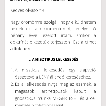
Kedves olvasóink!
Nagy örömömre szolgál, hogy elküldhetem
nektek ezt a dokumentumot, amelyet jó
néhány évvel ezelőtt írtam, amikor a
doktrínát elkezdtük terjeszteni. Ezt a címet
adtuk neki…
… A MISZTIKUS LELKESEDÉS
A misztikus lelkesedés egy alapvető
összetevő a LÉNY állandó kereséséhez.
Ez a lelkesedés nyitja meg az eszmék, a
magasabb archetípusok kapuit, a
gnosztikus munka MEGÉRTÉSÉT és a cél
megfelelő folytonosságát.