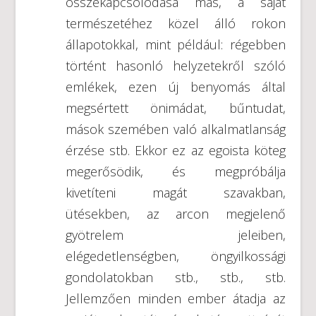
összekapcsolódása más, a saját
természetéhez közel álló rokon
állapotokkal, mint például: régebben
történt hasonló helyzetekről szóló
emlékek, ezen új benyomás által
megsértett önimádat, bűntudat,
mások szemében való alkalmatlanság
érzése stb. Ekkor ez az egoista köteg
megerősödik, és megpróbálja
kivetíteni magát szavakban,
ütésekben, az arcon megjelenő
gyötrelem jeleiben,
elégedetlenségben, öngyilkossági
gondolatokban stb., stb., stb.
Jellemzően minden ember átadja az