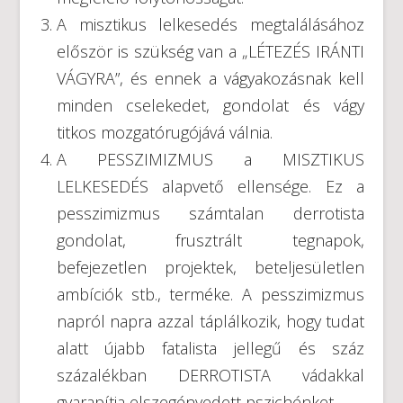
A misztikus lelkesedés megtalálásához
először is szükség van a „LÉTEZÉS IRÁNTI
VÁGYRA”, és ennek a vágyakozásnak kell
minden cselekedet, gondolat és vágy
titkos mozgatórugójává válnia.
A PESSZIMIZMUS a MISZTIKUS
LELKESEDÉS alapvető ellensége. Ez a
pesszimizmus számtalan derrotista
gondolat, frusztrált tegnapok,
befejezetlen projektek, beteljesületlen
ambíciók stb., terméke. A pesszimizmus
napról napra azzal táplálkozik, hogy tudat
alatt újabb fatalista jellegű és száz
százalékban DERROTISTA vádakkal
gyarapítja elszegényedett pszichénket.