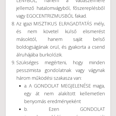
LÉNYBŐL, hanem a vadászelmére
jellemző hatalomvágyból, főszereplésből
vagy EGOCENTRIZMUSBÓL fakad.
Az igazi MISZTIKUS ELRAGADTATÁS mély,
és nem követel külső elismerést
másoktól, hanem saját belső
boldogságának örül, és gyakorta a csend
álruhájába burkolózik.
Szükséges megérteni, hogy minden
pesszimista gondolatnak vagy vágynak
három működési szakasza van:
a. A GONDOLAT MEGJELENÉSE maga,
egy át nem alakított kellemetlen
benyomás eredményeként
b. Ezen GONDOLAT