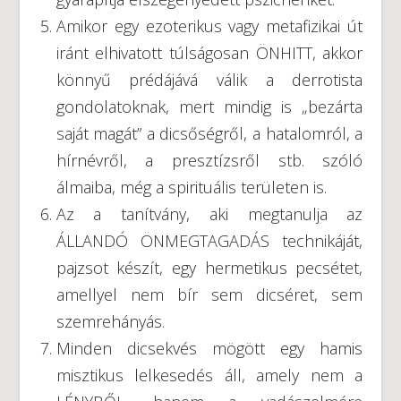
Amikor egy ezoterikus vagy metafizikai út
iránt elhivatott túlságosan ÖNHITT, akkor
könnyű prédájává válik a derrotista
gondolatoknak, mert mindig is „bezárta
saját magát” a dicsőségről, a hatalomról, a
hírnévről, a presztízsről stb. szóló
álmaiba, még a spirituális területen is.
Az a tanítvány, aki megtanulja az
ÁLLANDÓ ÖNMEGTAGADÁS technikáját,
pajzsot készít, egy hermetikus pecsétet,
amellyel nem bír sem dicséret, sem
szemrehányás.
Minden dicsekvés mögött egy hamis
misztikus lelkesedés áll, amely nem a