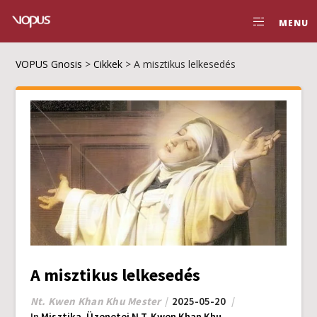
MENU
VOPUS Gnosis
>
Cikkek
>
A misztikus lelkesedés
A misztikus lelkesedés
Nt. Kwen Khan Khu Mester
2025-05-20
In
Misztika
,
Üzenetei N.T. Kwen Khan Khu