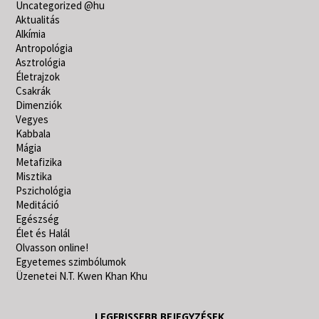
Uncategorized @hu
Aktualitás
Alkímia
Antropológia
Asztrológia
Életrajzok
Csakrák
Dimenziók
Vegyes
Kabbala
Mágia
Metafizika
Misztika
Pszichológia
Meditáció
Egészség
Élet és Halál
Olvasson online!
Egyetemes szimbólumok
Üzenetei N.T. Kwen Khan Khu
LEGFRISSEBB BEJEGYZÉSEK