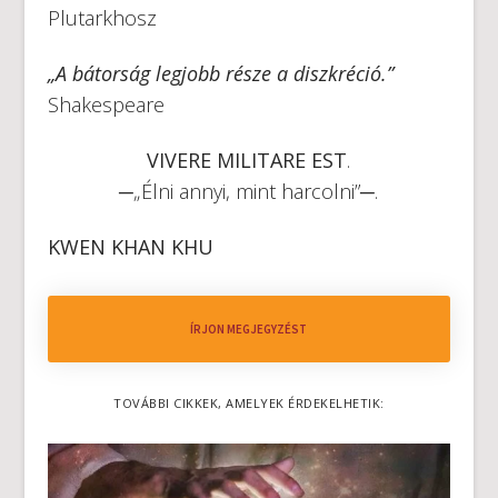
Plutarkhosz
„A bátorság legjobb része a diszkréció.”
Shakespeare
VIVERE MILITARE EST
.
─„Élni annyi, mint harcolni”─.
KWEN KHAN KHU
ÍRJON MEGJEGYZÉST
TOVÁBBI CIKKEK, AMELYEK ÉRDEKELHETIK: