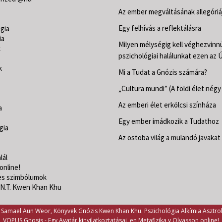
s
Az ember megváltásának allegóriá
Egy felhívás a reflektálásra
gia
ia
Milyen mélységig kell véghezvinn
k
pszichológiai halálunkat ezen az 
k
Mi a Tudat a Gnózis számára?
„Cultura mundi” (A földi élet négy
Az emberi élet erkölcsi színháza
a
Egy ember imádkozik a Tudathoz
gia
Az ostoba világ a mulandó javakat 
lál
online!
s szimbólumok
 N.T. Kwen Khan Khu
Samael Aun Weor, Könyvek Gnózis Kwen Khan Khu. Pszichológia Alkímia Asztro
VOPUS Gnosis -
Egy Avatár kinyilatkoztatásai, en Metafizika y Olvasson online!