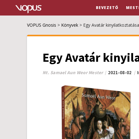
BEVEZETŐ
MEST
VOPUS Gnosis
>
Könyvek
>
Egy Avatár kinyilatkoztatása
Egy Avatár kinyil
Nt. Samael Aun Weor Mester
2021-08-02