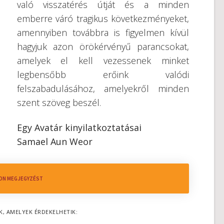
való visszatérés útját és a minden
emberre váró tragikus következményeket,
amennyiben továbbra is figyelmen kívül
hagyjuk azon örökérvényű parancsokat,
amelyek el kell vezessenek minket
legbensőbb erőink valódi
felszabadulásához, amelyekről minden
szent szöveg beszél.
Egy Avatár kinyilatkoztatásai
Samael Aun Weor
ON MEGJEGYZÉST
K, AMELYEK ÉRDEKELHETIK: