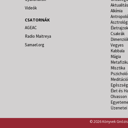
Aktualitá
Videók
Alkímia
Antropoló
CSATORNÁK
Asztrológ
AGEAC
Életrajzo
Csakrák
Radio Maitreya
Dimenzió
Samael.org
Vegyes
Kabbala
Mágia
Metafizik
Misztika
Pszicholó
Meditáció
Egészség
Élet és Ha
Olvasson 
Egyeteme
Üzenetei
© 2026 Könyvek Gnózis 