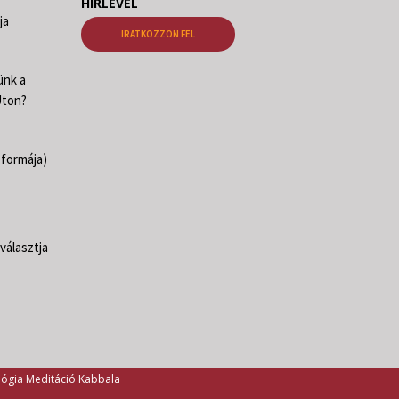
HÍRLEVÉL
ja
IRATKOZZON FEL
ünk a
Úton?
 formája)
választja
lógia Meditáció Kabbala