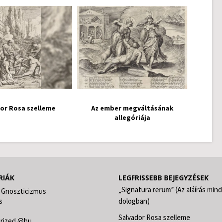
or Rosa szelleme
Az ember megváltásának
allegóriája
RIÁK
LEGFRISSEBB BEJEGYZÉSEK
„Signatura rerum” (Az aláírás min
 Gnoszticizmus
s
dologban)
Salvador Rosa szelleme
rized @hu