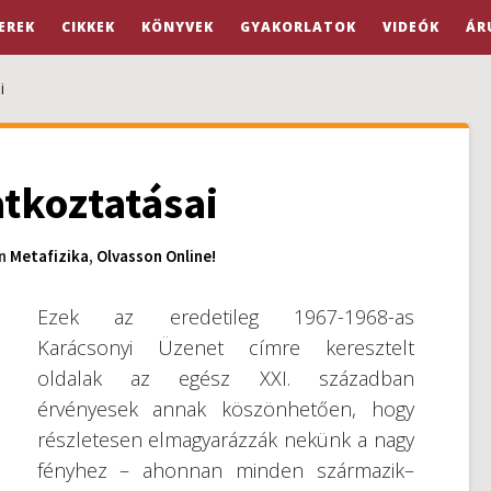
EREK
CIKKEK
KÖNYVEK
GYAKORLATOK
VIDEÓK
ÁR
i
atkoztatásai
In
Metafizika
,
Olvasson Online!
Ezek az eredetileg 1967-1968-as
Karácsonyi Üzenet címre keresztelt
oldalak az egész XXI. században
érvényesek annak köszönhetően, hogy
részletesen elmagyarázzák nekünk a nagy
fényhez – ahonnan minden származik–