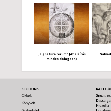
„Signatura rerum” (Az aláírás
Salvad
minden dologban)
SECTIONS
KATEGÓ
Cikkek
Gnózis és
Descarga
Könyvek
Filozófia
Gyakorlatok
Uncatego