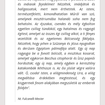
és indiaiak fejedelmei! Nézzétek, imádjátok és
hallgassatok, mert nem érthetitek. Az isteni,
természetfeletti, kimondhatatlan Műről van szó,
amelynek misztériumába halandó soha nem fog
behatolni. Az éjszakai, csendes és mély égbolton
egyetlen csillag tündököl, egy hatalmas és ragyogó
égitest, amelyet az összes égi csillag alkot, a ti fényes
vezetőtök és az egyetemes Bölcsesség fáklyája.
Nézzétek, hogy pihen a Szűzanya és Jézus nyugodtan
és derűsen Egyiptom pálmafája alatt. Egy új nap
ragyogja be a fonott bölcsőt, a misztikus kosarat,
amelyet egykoron Bacchus citophorái és Ízisz papnői
hordoztak; egy új nap, amely egyben a keresztény
katakombák Ikhthüsze is. Az ősi jóslat végre valóra
vált. Ó, csoda! Isten, a világmindenség Ura, a világ
megváltása érdekében megtestesül, és egy
kisgyermek finom alakjában megszületik az emberek
földjén”.
Nt. Fulcanelli Mester