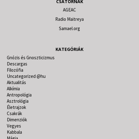
CSATORNÁK
AGEAC
Radio Maitreya
Samael.org
KATEGÓRIÁK
Gnózis és Gnoszticizmus
Descargas
Filozófia
Uncategorized @hu
Aktualitás
Alkímia
Antropológia
Asztrológia
Életrajzok
Csakrák
Dimenziók
Vegyes
Kabbala
Mágia