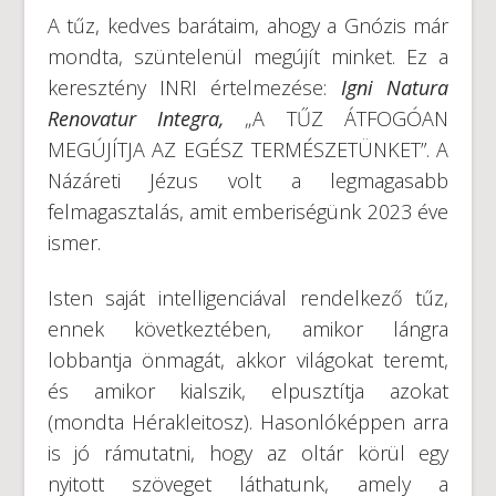
A tűz, kedves barátaim, ahogy a Gnózis már
mondta, szüntelenül megújít minket. Ez a
keresztény INRI értelmezése:
Igni Natura
Renovatur Integra,
„A TŰZ ÁTFOGÓAN
MEGÚJÍTJA AZ EGÉSZ TERMÉSZETÜNKET”. A
Názáreti Jézus volt a legmagasabb
felmagasztalás, amit emberiségünk 2023 éve
ismer.
Isten saját intelligenciával rendelkező tűz,
ennek következtében, amikor lángra
lobbantja önmagát, akkor világokat teremt,
és amikor kialszik, elpusztítja azokat
(mondta Hérakleitosz). Hasonlóképpen arra
is jó rámutatni, hogy az oltár körül egy
nyitott szöveget láthatunk, amely a