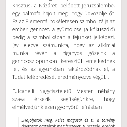
Krisztus, a Názáreti belépett Jeruzsálembe,
egy pálmafa hajolt meg, hogy üdvözölje őt.
Ez az Elementál tökéletesen szimbolizálja az
emberi gerincet, a gyümölcse (a kókuszdió)
pedig a szimbolikában a fejünket jelképezi,
így jelezve számunkra, hogy az alkímiai
munka révén a higanyos gőzeink a
gerincoszlopunkon keresztül emelkednek
fel, és az agyunkban raktározódnak el,
a
Tudat felébredését eredményezve végül…
Fulcanelli Nagytiszteletű Mester néhány
szava érkezik segítségünkre, hogy
elmélyedjünk ezen gyönyörű leírásban:
„Hajoljatok meg, Kelet mágusai és ti, a törvény
doktorai; hajtsátok meg fejeteket, ti perzsák, arabok