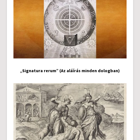
„Signatura rerum” (Az aláírás minden dologban)