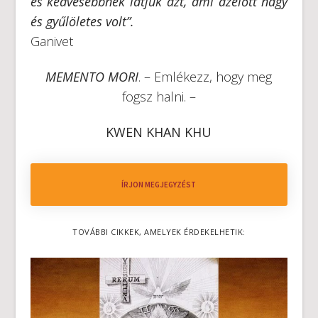
és kedvesebbnek látjuk azt, ami azelőtt nagy
és gyűlöletes volt”.
Ganivet
MEMENTO MORI
. – Emlékezz, hogy meg
fogsz halni. –
KWEN KHAN KHU
ÍRJON MEGJEGYZÉST
TOVÁBBI CIKKEK, AMELYEK ÉRDEKELHETIK: