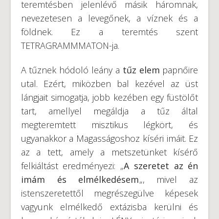
teremtésben jelenlévő másik háromnak,
nevezetesen a levegőnek, a víznek és a
földnek. Ez a teremtés szent
TETRAGRAMMMATON-ja.
A tűznek hódoló leány a
tűz elem
papnőire
utal. Ezért, miközben bal kezével az üst
lángjait simogatja, jobb kezében egy füstölőt
tart, amellyel megáldja a tűz által
megteremtett misztikus légkört, és
ugyanakkor a Magasságoshoz kíséri imáit. Ez
az a tett, amely a metszetünket kísérő
felkiáltást eredményezi: „
A szeretet az én
imám és elmélkedésem
„, mivel az
istenszeretettől megrészegülve képesek
vagyunk elmélkedő extázisba kerülni és