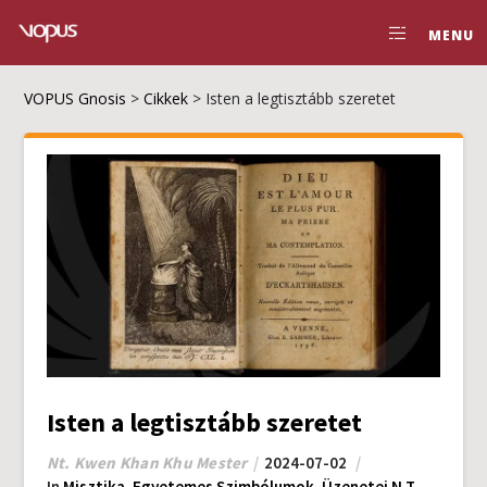
MENU
VOPUS Gnosis
>
Cikkek
>
Isten a legtisztább szeretet
Isten a legtisztább szeretet
Nt. Kwen Khan Khu Mester
2024-07-02
In
Misztika
,
Egyetemes Szimbólumok
,
Üzenetei N.T.