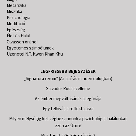
Metafizika
Misztika
Pszichológia
Meditáció
Egészség
Élet és Halál
Olvasson online!
Egyetemes szimbólumok
Üzenetei N.T. Kwen Khan Khu
LEGFRISSEBB BEJEGYZÉSEK
„Signatura rerum” (Az aláírás minden dologban)
Salvador Rosa szelleme
Az ember megváltásának allegóriája
Egy felhívás a reflektálásra
Milyen mélységig kell véghezvinnünk a pszichológiai halálunkat
ezen az Úton?
Mi a Tudat a Gnózis számára?