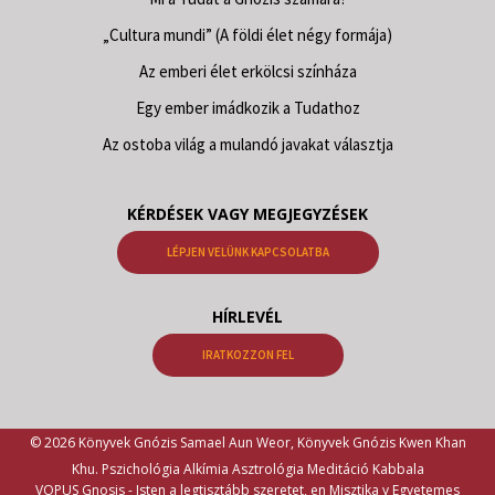
„Cultura mundi” (A földi élet négy formája)
Az emberi élet erkölcsi színháza
Egy ember imádkozik a Tudathoz
Az ostoba világ a mulandó javakat választja
KÉRDÉSEK VAGY MEGJEGYZÉSEK
LÉPJEN VELÜNK KAPCSOLATBA
HÍRLEVÉL
IRATKOZZON FEL
© 2026 Könyvek Gnózis Samael Aun Weor, Könyvek Gnózis Kwen Khan
Khu. Pszichológia Alkímia Asztrológia Meditáció Kabbala
VOPUS Gnosis -
Isten a legtisztább szeretet, en Misztika y Egyetemes