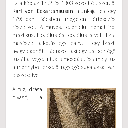
Ez a kép az 1752 és 1803 között élt szerző,
Karl von Eckartshausen
munkája, és egy
1796-ban Bécsben megjelent értekezés
része volt. A művész ezenfelül német író,
misztikus, filozófus és teozófus is volt. Ez a
művészeti alkotás egy leányt – egy Íziszt,
avagy papnőt – ábrázol, aki egy üstben égő
tűz által végez rituális mosdást, és amely tűz
a mennyből érkező ragyogó sugarakkal van
összekötve.
A tűz, drága
olvasó, a