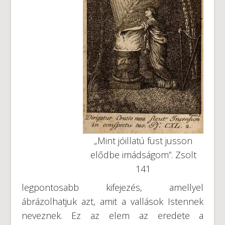
„Mint jóillatú füst jusson
elődbe imádságom”. Zsolt
141
legpontosabb kifejezés, amellyel
ábrázolhatjuk azt, amit a vallások Istennek
neveznek. Ez az elem az eredete a