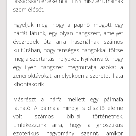
lassacskán értékelni a LÉNY misztériumainak
szemlélését.
Figyeljük meg, hogy a papnő mögött egy
hárfát látunk, egy olyan hangszert, amelyet
évezredek óta arra használnak számos
kultúrában, hogy fenséges hangokkal töltse
meg a szertartási helyeket. Nyilvánvaló, hogy
egy ilyen hangszer megmutatja
azokat a
zenei oktávokat, amelyekben a szeretet illata
kibontakozik.
Másrészt a hárfa mellett egy pálmafa
látható. A pálmafa mindig is díszítő eleme
volt számos bibliai történetnek.
Emlékezzünk arra, hogy a gnosztikus
ezoterikus hagyomány szerint, amikor