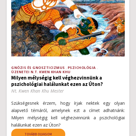
GNÓZIS ÉS GNOSZTICIZMUS
PSZICHOLÓGIA
ÜZENETEI N.T. KWEN KHAN KHU
Milyen mélységig kell véghezvinnünk a
pszichológiai halálunkat ezen az Úton?
Nt. Kwen Khan Khu Mester
Szükségesnek érzem, hogy írjak nektek egy olyan
alapvető témáról, amelynek ezt a címet adhatnánk:
Milyen mélységig kell véghezvinnünk a pszichológiai
halálunkat ezen az Úton?
TOVÁBB OLVASOM