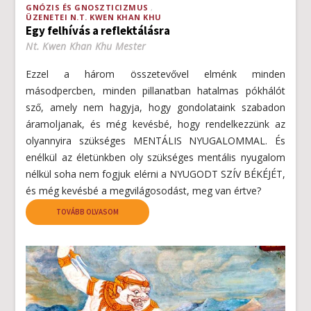
GNÓZIS ÉS GNOSZTICIZMUS
ÜZENETEI N.T. KWEN KHAN KHU
Egy felhívás a reflektálásra
Nt. Kwen Khan Khu Mester
Ezzel a három összetevővel elménk minden
másodpercben, minden pillanatban hatalmas pókhálót
sző, amely nem hagyja, hogy gondolataink szabadon
áramoljanak, és még kevésbé, hogy rendelkezzünk az
olyannyira szükséges MENTÁLIS NYUGALOMMAL. És
enélkül az életünkben oly szükséges mentális nyugalom
nélkül soha nem fogjuk elérni a NYUGODT SZÍV BÉKÉJÉT,
és még kevésbé a megvilágosodást, meg van értve?
TOVÁBB OLVASOM