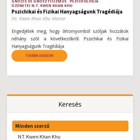
GNÓZIS ÉS GNOSZTICIZMUS
PSZICHOLÓGIA
ÜZENETEI N.T. KWEN KHAN KHU
Pszichikai és Fizikai Hanyagságunk Tragédiája
Nt. Kwen Khan Khu Mester
Engedjétek meg, hogy őrtornyomból szóljak hozzátok
néhány szót a következőkről: Pszichikai és Fizikai
Hanyagságunk Tragédiája
TOVÁBB OLVASOM
Keresés
Minden szerző
NT. Kwen Khan Khu