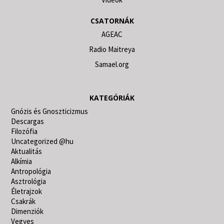
CSATORNÁK
AGEAC
Radio Maitreya
Samael.org
KATEGÓRIÁK
Gnózis és Gnoszticizmus
Descargas
Filozófia
Uncategorized @hu
Aktualitás
Alkímia
Antropológia
Asztrológia
Életrajzok
Csakrák
Dimenziók
Vegyes