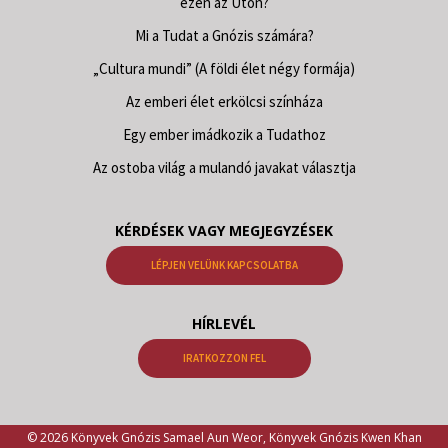
ezen az Úton?
Mi a Tudat a Gnózis számára?
„Cultura mundi” (A földi élet négy formája)
Az emberi élet erkölcsi színháza
Egy ember imádkozik a Tudathoz
Az ostoba világ a mulandó javakat választja
KÉRDÉSEK VAGY MEGJEGYZÉSEK
LÉPJEN VELÜNK KAPCSOLATBA
HÍRLEVÉL
IRATKOZZON FEL
© 2026 Könyvek Gnózis Samael Aun Weor, Könyvek Gnózis Kwen Khan