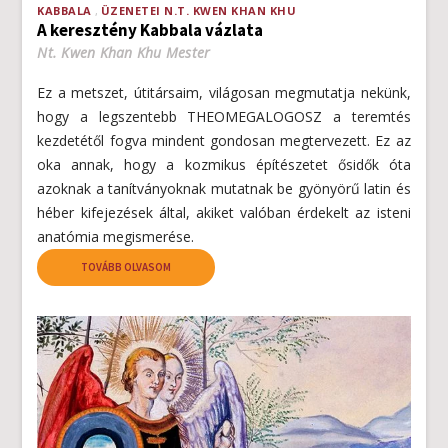
KABBALA
ÜZENETEI N.T. KWEN KHAN KHU
A keresztény Kabbala vázlata
Nt. Kwen Khan Khu Mester
Ez a metszet, útitársaim, világosan megmutatja nekünk,
hogy a legszentebb THEOMEGALOGOSZ a teremtés
kezdetétől fogva mindent gondosan megtervezett. Ez az
oka annak, hogy a kozmikus építészetet ősidők óta
azoknak a tanítványoknak mutatnak be gyönyörű latin és
héber kifejezések által, akiket valóban érdekelt az isteni
anatómia megismerése.
TOVÁBB OLVASOM