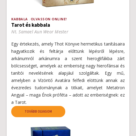
KABBALA
OLVASSON ONLINE!
Tarot és kabbala
Nt. Samael Aun Weor Mester
Egy értekezés, amely Thot Könyve hermetikus tanításaira
hagyatkozik és feltárja előttünk lépésről lépésre,
arkánumról arkánumra a szent hieroglifákba zárt
bölcsességet, amelyek az emberiség nagy hierofánsai és
tanítói nevelésének alapjául szolgáltak. Egy mű,
amelyben a Vízöntő Avatára felfedi elöttünk annak az
évezredes tudománynak a titkait, amelyet Metatron
Angyal – maga Énok próféta – adott az emberiségnek: ez
a Tarot.
TOVÁBB OLVASOM