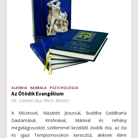
ALKÍMIA
KABBALA
PSZICHOLÓGIA
Az Ötödik Evangélium
Nt. Samael Aun Weor Mester
A Mózessel, Názáreti Jézussal, Buddha Sziddharta
Gautamával, Krishnával, Máníval és néhány
megvilágosodott szellemmel kezdődő ősidők óta, az ősi
és igazi Templomosokon keresztül, akiknek élére