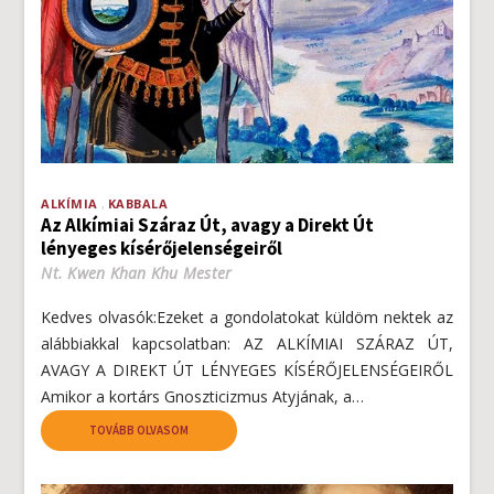
ALKÍMIA
KABBALA
Az Alkímiai Száraz Út, avagy a Direkt Út
lényeges kísérőjelenségeiről
Nt. Kwen Khan Khu Mester
Kedves olvasók:Ezeket a gondolatokat küldöm nektek az
alábbiakkal kapcsolatban: AZ ALKÍMIAI SZÁRAZ ÚT,
AVAGY A DIREKT ÚT LÉNYEGES KÍSÉRŐJELENSÉGEIRŐL
Amikor a kortárs Gnoszticizmus Atyjának, a…
TOVÁBB OLVASOM