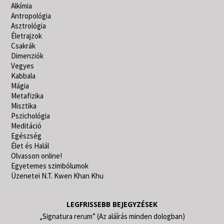
Alkímia
Antropológia
Asztrológia
Életrajzok
Csakrák
Dimenziók
Vegyes
Kabbala
Mágia
Metafizika
Misztika
Pszichológia
Meditáció
Egészség
Élet és Halál
Olvasson online!
Egyetemes szimbólumok
Üzenetei N.T. Kwen Khan Khu
LEGFRISSEBB BEJEGYZÉSEK
„Signatura rerum” (Az aláírás minden dologban)