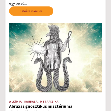
egy belső…
TOVÁBB OLVASOM
ALKÍMIA
KABBALA
METAFIZIKA
Abraxas gnosztikus misztériuma