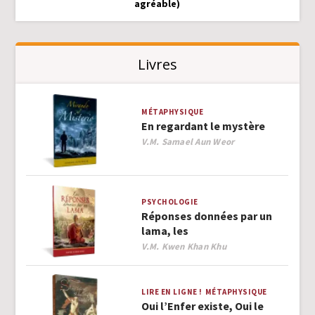
agréable)
Livres
MÉTAPHYSIQUE
En regardant le mystère
Author
V.M. Samael Aun Weor
PSYCHOLOGIE
Réponses données par un
lama, les
Author
V.M. Kwen Khan Khu
LIRE EN LIGNE !
MÉTAPHYSIQUE
Oui l’Enfer existe, Oui le