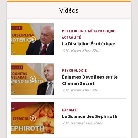
Vidéos
PSYCHOLOGIE
MÉTAPHYSIQUE
ACTUALITÉ
La Discipline Ésotérique
Author
V.M. Kwen Khan Khu
PSYCHOLOGIE
Énigmes Dévoilées sur le
Chemin Secret
Author
V.M. Kwen Khan Khu
KABBALE
La Science des Sephiroth
Author
V.M. Samael Aun Weor