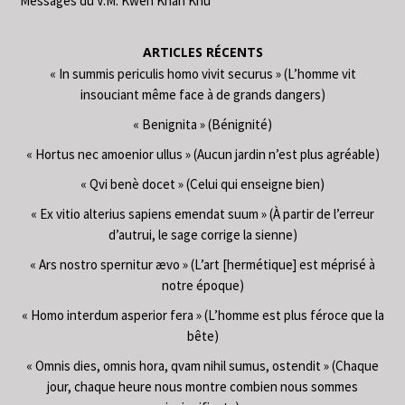
Messages du V.M. Kwen Khan Khu
ARTICLES RÉCENTS
« In summis periculis homo vivit securus » (L’homme vit
insouciant même face à de grands dangers)
« Benignita » (Bénignité)
« Hortus nec amoenior ullus » (Aucun jardin n’est plus agréable)
« Qvi benè docet » (Celui qui enseigne bien)
« Ex vitio alterius sapiens emendat suum » (À partir de l’erreur
d’autrui, le sage corrige la sienne)
« Ars nostro spernitur ævo » (L’art [hermétique] est méprisé à
notre époque)
« Homo interdum asperior fera » (L’homme est plus féroce que la
bête)
« Omnis dies, omnis hora, qvam nihil sumus, ostendit » (Chaque
jour, chaque heure nous montre combien nous sommes