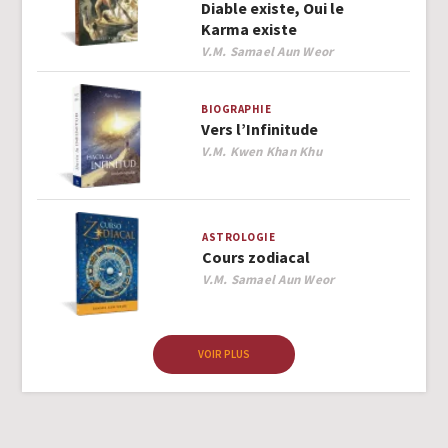
Diable existe, Oui le
Karma existe
Author
V.M. Samael Aun Weor
BIOGRAPHIE
Vers l’Infinitude
Author
V.M. Kwen Khan Khu
ASTROLOGIE
Cours zodiacal
Author
V.M. Samael Aun Weor
VOIR PLUS