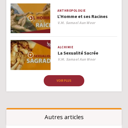
ANTHROPOLOGIE
L’Homme et ses Racines
Author
V.M. Samael Aun Weor
ALCHIMIE
La Sexualité Sacrée
Author
V.M. Samael Aun Weor
VOIR PLUS
Autres articles