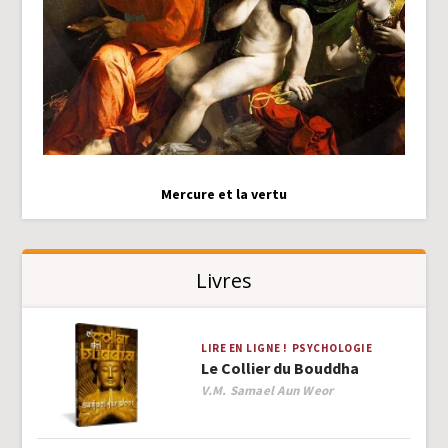
Mercure et la vertu
Livres
LIRE EN LIGNE !
PSYCHOLOGIE
Le Collier du Bouddha
Author
V.M. Samael Aun Weor