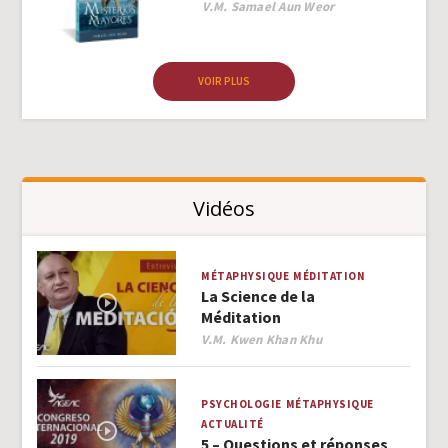
Author
V.M. Samael Aun Weor
VOIR PLUS
Vidéos
MÉTAPHYSIQUE
MÉDITATION
La Science de la
Méditation
Author
V.M. Kwen Khan Khu
PSYCHOLOGIE
MÉTAPHYSIQUE
ACTUALITÉ
5 – Questions et réponses