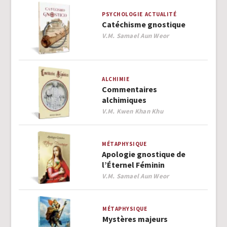
PSYCHOLOGIE
ACTUALITÉ
Catéchisme gnostique
Author
V.M. Samael Aun Weor
ALCHIMIE
Commentaires
alchimiques
Author
V.M. Kwen Khan Khu
MÉTAPHYSIQUE
Apologie gnostique de
l’Éternel Féminin
Author
V.M. Samael Aun Weor
MÉTAPHYSIQUE
Mystères majeurs