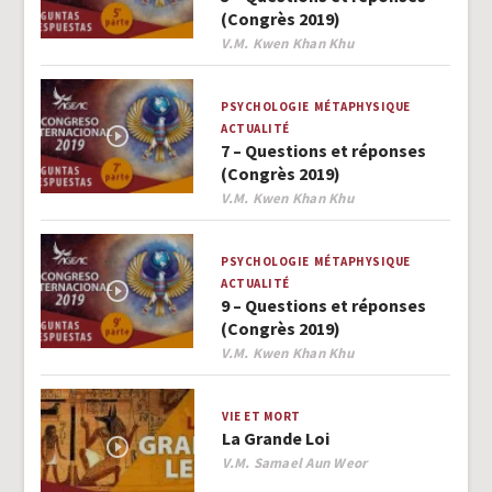
(Congrès 2019)
Author
V.M. Kwen Khan Khu
PSYCHOLOGIE
MÉTAPHYSIQUE
ACTUALITÉ
7 – Questions et réponses
(Congrès 2019)
Author
V.M. Kwen Khan Khu
PSYCHOLOGIE
MÉTAPHYSIQUE
ACTUALITÉ
9 – Questions et réponses
(Congrès 2019)
Author
V.M. Kwen Khan Khu
VIE ET MORT
La Grande Loi
Author
V.M. Samael Aun Weor