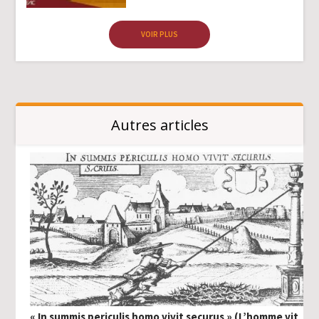
VOIR PLUS
Autres articles
« In summis periculis homo vivit securus » (L’homme vit