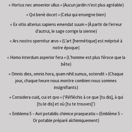
« Hortus nec amoenior ullus » (Aucun jardin n’est plus agréable)
« Qvi benè docet » (Celui qui enseigne bien)
« Ex vitio alterius sapiens emendat suum » (À partir de l’erreur
d’autrui, le sage corrige la sienne)
« Ars nostro spernitur ævo » (L’art [hermétique] est méprisé à
notre époque)
« Homo interdum asperior fera » (L’homme est plus féroce que la
bête)
« Omnis dies, omnis hora, qvam nihil sumus, ostendit » (Chaque
jour, chaque heure nous montre combien nous sommes
insignifiants)
« Considera cuid, cui et qvo » (‘Réfléchis à ce que [tu dis], à qui
[tu le dis] et où [tu te trouves]’)
« Emblema 5 – Avri potabilis chimice praeparatio » (Emblème 5 –
Or potable préparé alchimiquement)