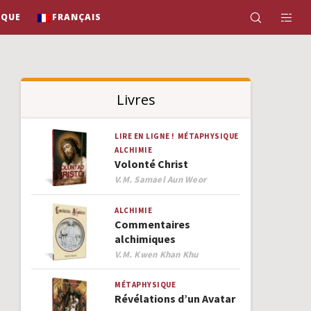
IQUE
FRANÇAIS
Livres
LIRE EN LIGNE !
MÉTAPHYSIQUE
ALCHIMIE
Volonté Christ
Author
V.M. Samael Aun Weor
ALCHIMIE
Commentaires
alchimiques
Author
V.M. Kwen Khan Khu
MÉTAPHYSIQUE
Révélations d’un Avatar