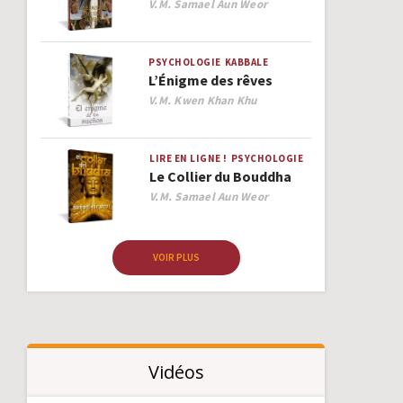
Author
V.M. Samael Aun Weor
PSYCHOLOGIE
KABBALE
L’Énigme des rêves
Author
V.M. Kwen Khan Khu
LIRE EN LIGNE !
PSYCHOLOGIE
Le Collier du Bouddha
Author
V.M. Samael Aun Weor
VOIR PLUS
Vidéos