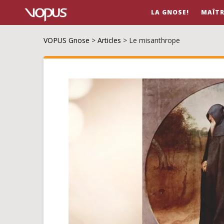
LA GNOSE!
MAÎTR
VOPUS Gnose
>
Articles
>
Le misanthrope