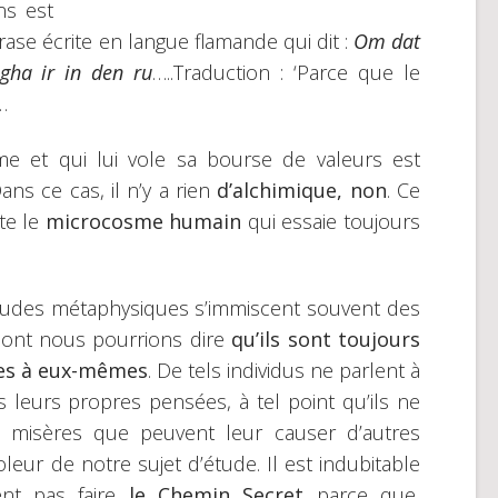
ns est
hrase écrite en langue flamande qui dit :
Om dat
gha ir in den ru
…..Traduction : ‘Parce que le
…
me et qui lui vole sa bourse de valeurs est
ns ce cas, il n’y a rien
d’alchimique, non
. Ce
te le
microcosme humain
qui essaie toujours
 études métaphysiques s’immiscent souvent des
ont nous pourrions dire
qu’ils sont toujours
ses à eux-mêmes
. De tels individus ne parlent à
 leurs propres pensées, à tel point qu’ils ne
isères que peuvent leur causer d’autres
eur de notre sujet d’étude. Il est indubitable
ent pas faire
le Chemin Secret
parce que,