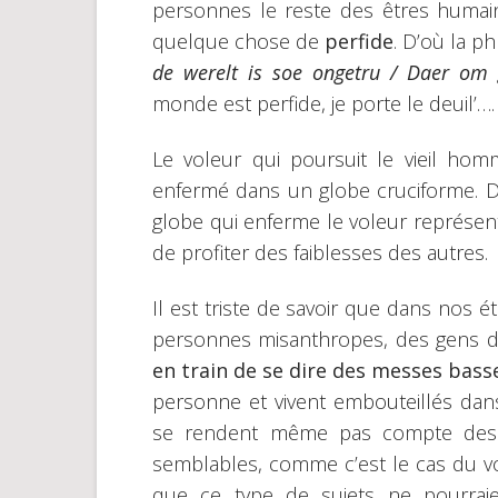
personnes le reste des êtres humai
quelque chose de
perfide
. D’où la p
de werelt is soe ongetru / Daer om 
monde est perfide, je porte le deuil’…
Le voleur qui poursuit le vieil hom
enfermé dans un globe cruciforme. Da
globe qui enferme le voleur représen
de profiter des faiblesses des autres.
Il est triste de savoir que dans nos
personnes misanthropes, des gens d
en train de se dire des messes bas
personne et vivent embouteillés dans
se rendent même pas compte des m
semblables, comme c’est le cas du vol
que ce type de sujets ne pourrai