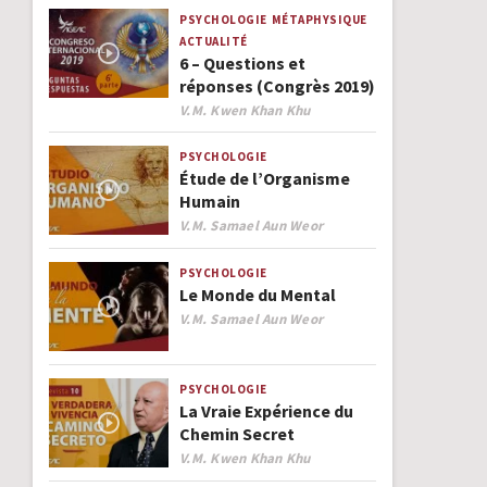
PSYCHOLOGIE
MÉTAPHYSIQUE
ACTUALITÉ
6 – Questions et
réponses (Congrès 2019)
Author
V.M. Kwen Khan Khu
PSYCHOLOGIE
Étude de l’Organisme
Humain
Author
V.M. Samael Aun Weor
PSYCHOLOGIE
Le Monde du Mental
Author
V.M. Samael Aun Weor
PSYCHOLOGIE
La Vraie Expérience du
Chemin Secret
Author
V.M. Kwen Khan Khu