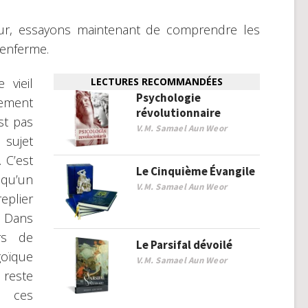
teur, essayons maintenant de comprendre les
renferme.
 vieil
LECTURES RECOMMANDÉES
Psychologie
ment
révolutionnaire
st pas
V.M. Samael Aun Weor
 sujet
 C’est
Le Cinquième Évangile
lqu’un
V.M. Samael Aun Weor
eplier
 Dans
rs de
Le Parsifal dévoilé
goïque
V.M. Samael Aun Weor
 reste
r ces