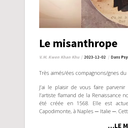
Le misanthrope
V.M. Kwen Khan Khu
2023-12-02
Dans
Psy
Très aimés/ées compagnons/gnes du 
J’ai le plaisir de vous faire parven
l’artiste flamand de la Renaissance 
été créée en 1568. Elle est actu
Capodimonte, à Naples ─ Italie ─. Cet
…LE M