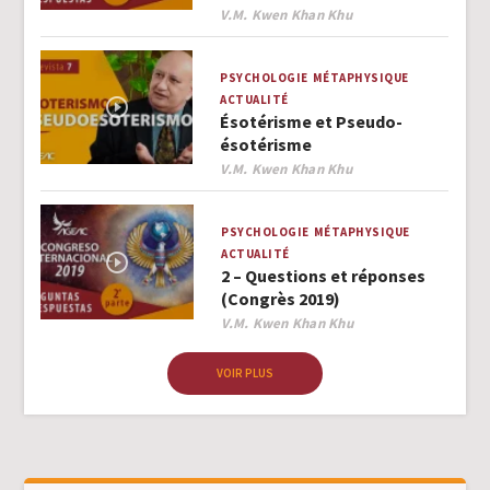
Author
V.M. Kwen Khan Khu
PSYCHOLOGIE
MÉTAPHYSIQUE
ACTUALITÉ
Ésotérisme et Pseudo-
ésotérisme
Author
V.M. Kwen Khan Khu
PSYCHOLOGIE
MÉTAPHYSIQUE
ACTUALITÉ
2 – Questions et réponses
(Congrès 2019)
Author
V.M. Kwen Khan Khu
VOIR PLUS