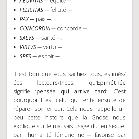
AEQVITAS
─ équité ─.
FELICITAS
─ félicité ─.
PAX
─ paix ─.
CONCORDIA
─ concorde ─.
SALVS
─ santé ─.
VIRTVS
─ vertu ─.
SPES
─ espoir ─.
Il est bon que vous sachiez tous, estimés/
ées lecteurs/trices, qu’
Épiméthée
signifie
‘pensée qui arrive tard’
. C’est
pourquoi il est celui qui tente ensuite de
réparer son erreur. Cela nous rappelle un
peu cette histoire que la Gnose nous
explique sur le mauvais usage du feu sexuel
par l’humanité lémurienne ─ favorisé par