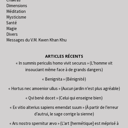
Dimensions
Méditation
Mysticisme
Santé
Magie
Divers
Messages du V.M. Kwen Khan Khu
ARTICLES RÉCENTS
« In summis periculis homo vivit securus » (L’homme vit
insouciant même face à de grands dangers)
« Benignita » (Bénignité)
« Hortus nec amoenior ullus » (Aucun jardin n’est plus agréable)
« Qvi benè docet » (Celui qui enseigne bien)
« Ex vitio alterius sapiens emendat suum » (À partir de l’erreur
d’autrui, le sage corrige la sienne)
« Ars nostro spernitur ævo » (L’art [hermétique] est méprisé à