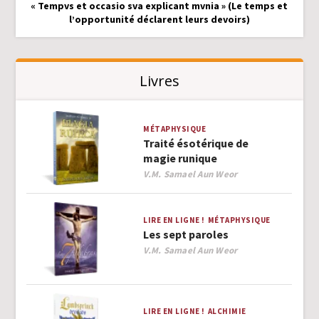
« Tempvs et occasio sva explicant mvnia » (Le temps et
l’opportunité déclarent leurs devoirs)
Livres
MÉTAPHYSIQUE
Traité ésotérique de
magie runique
Author
V.M. Samael Aun Weor
LIRE EN LIGNE !
MÉTAPHYSIQUE
Les sept paroles
Author
V.M. Samael Aun Weor
LIRE EN LIGNE !
ALCHIMIE