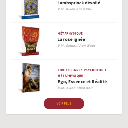
Lambsprinck dévoilé
Author
V.M. Kwen Khan Khu
MÉTAPHYSIQUE
La rose ignée
Author
V.M. Samael Aun Weor
LIRE EN LIGNE !
PSYCHOLOGIE
MÉTAPHYSIQUE
Ego, Essence et Réalité
Author
V.M. Kwen Khan Khu
VOIR PLUS