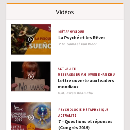
Vidéos
MÉTAPHYSIQUE
La Psyché et les Rêves
Author
V.M. Samael Aun Weor
ACTUALITÉ
MESSAGES DU V.M. KWEN KHAN KHU
Lettre ouverte aux leaders
mondiaux
Author
V.M. Kwen Khan Khu
PSYCHOLOGIE
MÉTAPHYSIQUE
ACTUALITÉ
7 – Questions et réponses
(Congrès 2019)