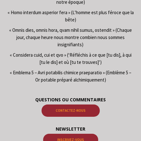
notre époque)
« Homo interdum asperior fera » (L’homme est plus féroce que la
bête)
« Omnis dies, omnis hora, qvam nihil sumus, ostendit » (Chaque
jour, chaque heure nous montre combien nous sommes
insignifiants)
« Considera cuid, cui et qvo » (‘Réfléchis à ce que [tu dis], à qui
[tu le dis] et où [tu te trouves]’)
« Emblema 5 – Avri potabilis chimice praeparatio » (Emblème 5 –
Or potable préparé alchimiquement)
QUESTIONS OU COMMENTAIRES
CONTACTEZ-NOUS
NEWSLETTER
INSCRIVEZ-VOUS