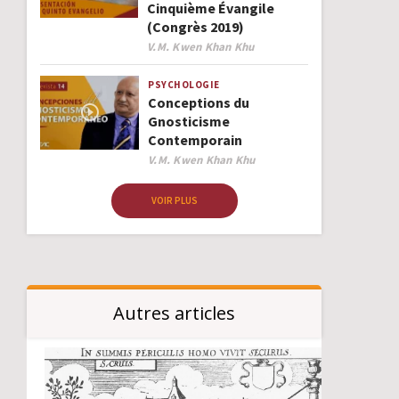
Cinquième Évangile
(Congrès 2019)
Author
V.M. Kwen Khan Khu
PSYCHOLOGIE
Conceptions du
Gnosticisme
Contemporain
Author
V.M. Kwen Khan Khu
VOIR PLUS
Autres articles