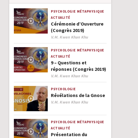
PSYCHOLOGIE
MÉTAPHYSIQUE
ACTUALITÉ
Cérémonie d’Ouverture
(Congrès 2019)
Author
V.M. Kwen Khan Khu
PSYCHOLOGIE
MÉTAPHYSIQUE
ACTUALITÉ
9 – Questions et
réponses (Congrès 2019)
Author
V.M. Kwen Khan Khu
PSYCHOLOGIE
Révélations de la Gnose
Author
V.M. Kwen Khan Khu
PSYCHOLOGIE
MÉTAPHYSIQUE
ACTUALITÉ
Présentation du