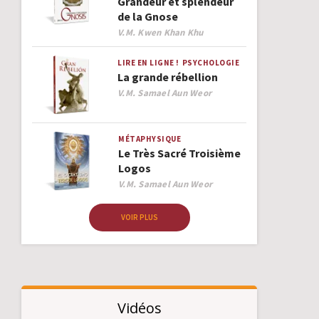
Grandeur et splendeur
de la Gnose
Author
V.M. Kwen Khan Khu
LIRE EN LIGNE !
PSYCHOLOGIE
La grande rébellion
Author
V.M. Samael Aun Weor
MÉTAPHYSIQUE
Le Très Sacré Troisième
Logos
Author
V.M. Samael Aun Weor
VOIR PLUS
Vidéos