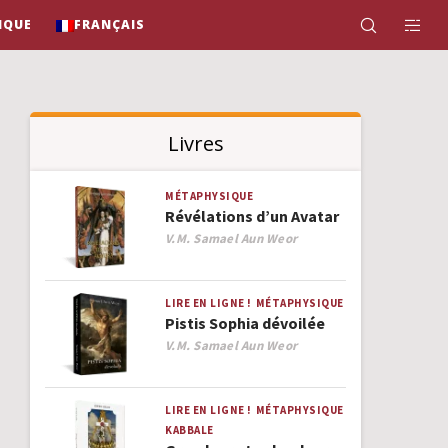
IQUE
FRANÇAIS
Livres
MÉTAPHYSIQUE
Révélations d’un Avatar
Author
V.M. Samael Aun Weor
LIRE EN LIGNE !
MÉTAPHYSIQUE
Pistis Sophia dévoilée
Author
V.M. Samael Aun Weor
LIRE EN LIGNE !
MÉTAPHYSIQUE
KABBALE