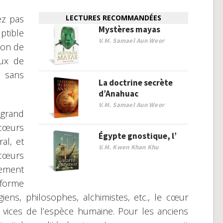
ez pas
LECTURES RECOMMANDÉES
Mystères mayas
uptible
V.M. Samael Aun Weor
tion de
eux de
 sans
La doctrine secrète
d’Anahuac
V.M. Samael Aun Weor
grand
 cœurs
Égypte gnostique, l’
al, et
V.M. Kwen Khan Khu
 cœurs
lement
 forme
ns, philosophes, alchimistes, etc., le cœur
u vices de l’espèce humaine. Pour les anciens