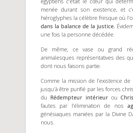
égyptiens c’était le cœur qui déterm
menée durant son existence, et c’
hiéroglyphes la célèbre fresque où l’
dans la balance de la justice.
Évidem
une fois la personne décédée.
De même, ce vase ou grand récip
animalesques représentatives des q
dont nous faisons partie.
Comme la mission de l’existence de 
jusqu’à être purifié par les forces chr
du
Rédempteur intérieur
ou
Chri
fautes par l’élimination de nos
a
génésiaques maniées par la Divine D
nous.