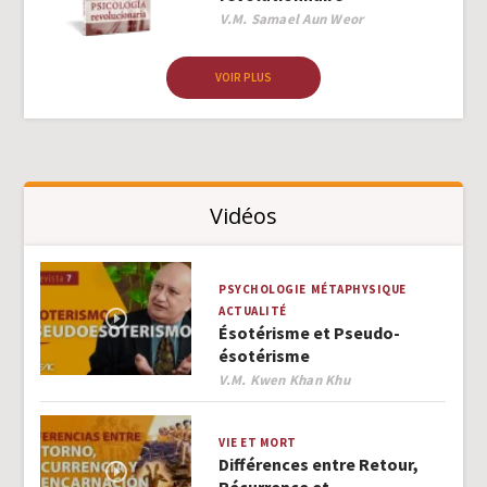
Author
V.M. Samael Aun Weor
VOIR PLUS
Vidéos
PSYCHOLOGIE
MÉTAPHYSIQUE
ACTUALITÉ
Ésotérisme et Pseudo-
ésotérisme
Author
V.M. Kwen Khan Khu
VIE ET MORT
Différences entre Retour,
Récurrence et