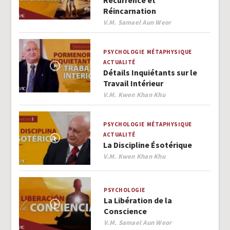
Réincarnation
Author
V.M. Samael Aun Weor
PSYCHOLOGIE
MÉTAPHYSIQUE
ACTUALITÉ
Détails Inquiétants sur le
Travail Intérieur
Author
V.M. Kwen Khan Khu
PSYCHOLOGIE
MÉTAPHYSIQUE
ACTUALITÉ
La Discipline Ésotérique
Author
V.M. Kwen Khan Khu
PSYCHOLOGIE
La Libération de la
Conscience
Author
V.M. Samael Aun Weor