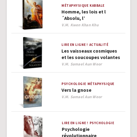
MÉTAPHYSIQUE
KABBALE
Homme, les lois et l
´Absolu, l’
Author
V.M. Kwen Khan Khu
LIRE EN LIGNE !
ACTUALITÉ
Les vaisseaux cosmiques
et les soucoupes volantes
Author
V.M. Samael Aun Weor
PSYCHOLOGIE
MÉTAPHYSIQUE
Vers la gnose
Author
V.M. Samael Aun Weor
LIRE EN LIGNE !
PSYCHOLOGIE
Psychologie
révolutionnaire