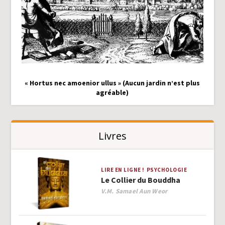
« Hortus nec amoenior ullus » (Aucun jardin n’est plus
agréable)
Livres
LIRE EN LIGNE !
PSYCHOLOGIE
Le Collier du Bouddha
Author
V.M. Samael Aun Weor