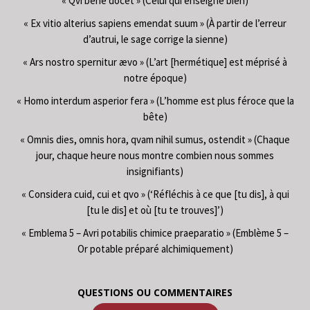
« Qvi benè docet » (Celui qui enseigne bien)
« Ex vitio alterius sapiens emendat suum » (À partir de l’erreur
d’autrui, le sage corrige la sienne)
« Ars nostro spernitur ævo » (L’art [hermétique] est méprisé à
notre époque)
« Homo interdum asperior fera » (L’homme est plus féroce que la
bête)
« Omnis dies, omnis hora, qvam nihil sumus, ostendit » (Chaque
jour, chaque heure nous montre combien nous sommes
insignifiants)
« Considera cuid, cui et qvo » (‘Réfléchis à ce que [tu dis], à qui
[tu le dis] et où [tu te trouves]’)
« Emblema 5 – Avri potabilis chimice praeparatio » (Emblème 5 –
Or potable préparé alchimiquement)
QUESTIONS OU COMMENTAIRES