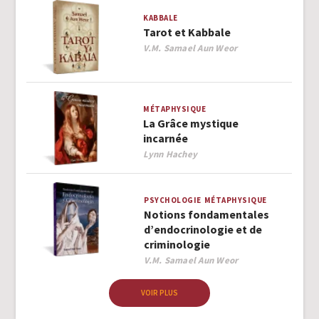
KABBALE
Tarot et Kabbale
Author
V.M. Samael Aun Weor
MÉTAPHYSIQUE
La Grâce mystique
incarnée
Author
Lynn Hachey
PSYCHOLOGIE
MÉTAPHYSIQUE
Notions fondamentales
d’endocrinologie et de
criminologie
Author
V.M. Samael Aun Weor
VOIR PLUS