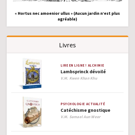
« Hortus nec amoenior ullus » (Aucun jardin n’est plus
agréable)
Livres
LIRE EN LIGNE !
ALCHIMIE
Lambsprinck dévoilé
Author
V.M. Kwen Khan Khu
PSYCHOLOGIE
ACTUALITÉ
Catéchisme gnostique
Author
V.M. Samael Aun Weor