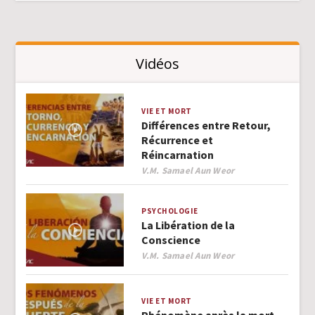
Vidéos
VIE ET MORT
Différences entre Retour,
Récurrence et
Réincarnation
Author
V.M. Samael Aun Weor
PSYCHOLOGIE
La Libération de la
Conscience
Author
V.M. Samael Aun Weor
VIE ET MORT
Phénomène après la mort