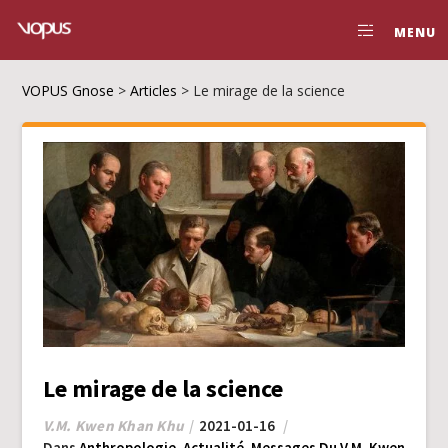
MENU
VOPUS Gnose
>
Articles
>
Le mirage de la science
Le mirage de la science
V.M. Kwen Khan Khu
2021-01-16
Dans
Anthropologie
,
Actualité
,
Messages Du V.M. Kwen