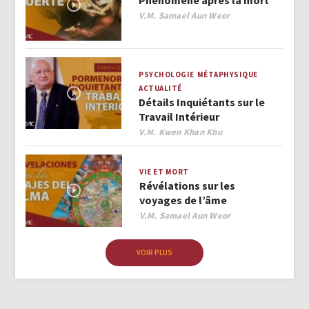
Author
V.M. Samael Aun Weor
PSYCHOLOGIE
MÉTAPHYSIQUE
ACTUALITÉ
Détails Inquiétants sur le
Travail Intérieur
Author
V.M. Kwen Khan Khu
VIE ET MORT
Révélations sur les
voyages de l’âme
Author
V.M. Samael Aun Weor
VOIR PLUS