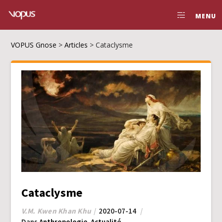
MENU
VOPUS Gnose
>
Articles
>
Cataclysme
Cataclysme
V.M. Kwen Khan Khu
2020-07-14
Dans
Anthropologie
,
Actualité