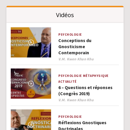
Vidéos
PSYCHOLOGIE
Conceptions du
Gnosticisme
Contemporain
Author
V.M. Kwen Khan Khu
PSYCHOLOGIE
MÉTAPHYSIQUE
ACTUALITÉ
6 – Questions et réponses
(Congrès 2019)
Author
V.M. Kwen Khan Khu
PSYCHOLOGIE
Réflexions Gnostiques
Doctrinales