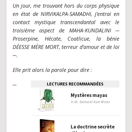
Un jour, me trouvant hors du corps physique
en état de NIRVIKALPA-SAMADHI, j’entrai en
contact mystique transcendantal avec le
troisième aspect de MAHA-KUNDALINI
─
Proserpine, Hécate, Coatlicue, la bénie
D
É
ESSE M
È
RE MORT, terreur d’amour et de loi
─
.
Elle prit alors la parole pour dire :
─
LECTURES RECOMMANDÉES
Mystères mayas
V.M. Samael Aun Weor
La doctrine secrète