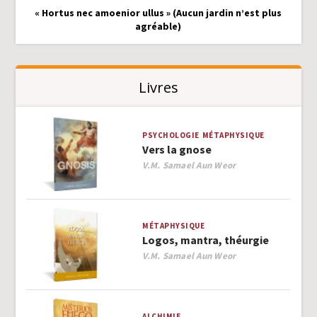
« Hortus nec amoenior ullus » (Aucun jardin n’est plus
agréable)
Livres
PSYCHOLOGIE
MÉTAPHYSIQUE
Vers la gnose
Author
V.M. Samael Aun Weor
MÉTAPHYSIQUE
Logos, mantra, théurgie
Author
V.M. Samael Aun Weor
ALCHIMIE