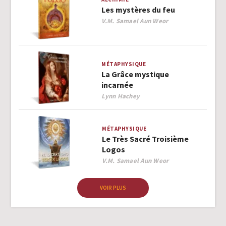
Les mystères du feu
Author
V.M. Samael Aun Weor
MÉTAPHYSIQUE
La Grâce mystique
incarnée
Author
Lynn Hachey
MÉTAPHYSIQUE
Le Très Sacré Troisième
Logos
Author
V.M. Samael Aun Weor
VOIR PLUS