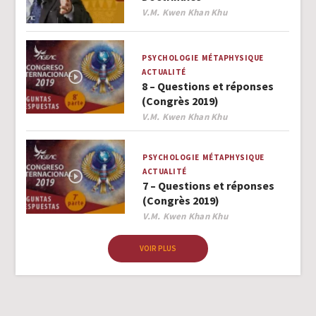
Author
V.M. Kwen Khan Khu
PSYCHOLOGIE
MÉTAPHYSIQUE
ACTUALITÉ
8 – Questions et réponses
(Congrès 2019)
Author
V.M. Kwen Khan Khu
PSYCHOLOGIE
MÉTAPHYSIQUE
ACTUALITÉ
7 – Questions et réponses
(Congrès 2019)
Author
V.M. Kwen Khan Khu
VOIR PLUS