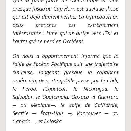
Que la faille parte de l’Antarctique et aille
presque jusqu’au Cap Horn est quelque chose
qui est déjà dûment vérifié. La bifurcation en
deux branches est extrêmement
intéressante : l’une qui se dirige vers l’Est et
l’autre qui se perd en Occident.
On nous a opportunément informé que la
faille de l’océan Pacifique suit une trajectoire
sinueuse, longeant presque le continent
américain, de sorte qu’elle passe par le Chili,
le Pérou, l’Équateur, le Nicaragua, le
Salvador, le Guatemala, Oaxaca et Guerrero
─
au Mexique
─
, le golfe de Californie,
Seattle
─
États-Unis
─
, Vancouver
─
au
Canada
─
, et l’Alaska.