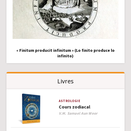
« Finitum producit infinitum » (Lo finito produce lo
infinito)
Livres
ASTROLOGIE
Cours zodiacal
Author
V.M. Samael Aun Weor