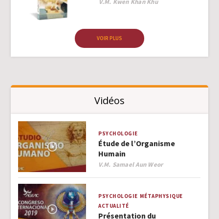
Author
V.M. Kwen Khan Khu
VOIR PLUS
Vidéos
PSYCHOLOGIE
Étude de l’Organisme
Humain
Author
V.M. Samael Aun Weor
PSYCHOLOGIE
MÉTAPHYSIQUE
ACTUALITÉ
Présentation du