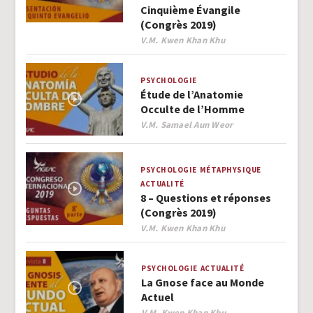
Cinquième Évangile
(Congrès 2019)
Author
V.M. Kwen Khan Khu
PSYCHOLOGIE
Étude de l’Anatomie
Occulte de l’Homme
Author
V.M. Samael Aun Weor
PSYCHOLOGIE
MÉTAPHYSIQUE
ACTUALITÉ
8 – Questions et réponses
(Congrès 2019)
Author
V.M. Kwen Khan Khu
PSYCHOLOGIE
ACTUALITÉ
La Gnose face au Monde
Actuel
Author
V.M. Kwen Khan Khu