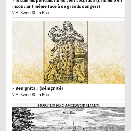
« In summis periculis homo vivit securus » (L’homme vit
insouciant même face à de grands dangers)
V.M. Kwen Khan Khu
« Benignita » (Bénignité)
V.M. Kwen Khan Khu