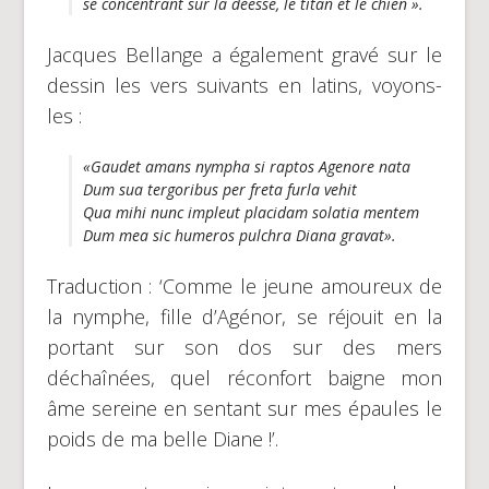
se concentrant sur la déesse, le titan et le chien ».
Jacques Bellange a également gravé sur le
dessin les vers suivants en latins, voyons-
les :
«Gaudet amans nympha si raptos Agenore nata
Dum sua tergoribus per freta furla vehit
Qua mihi nunc impleut placidam solatia mentem
Dum mea sic humeros pulchra Diana gravat».
Traduction : ‘Comme le jeune amoureux de
la nymphe, fille d’Agénor, se réjouit en la
portant sur son dos sur des mers
déchaînées, quel réconfort baigne mon
âme sereine en sentant sur mes épaules le
poids de ma belle Diane !’.