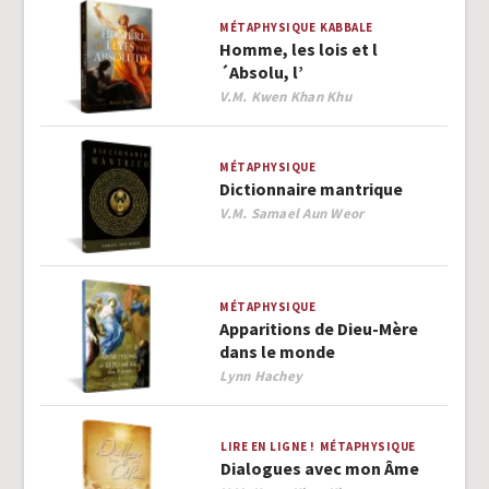
MÉTAPHYSIQUE
KABBALE
Homme, les lois et l
´Absolu, l’
Author
V.M. Kwen Khan Khu
MÉTAPHYSIQUE
Dictionnaire mantrique
Author
V.M. Samael Aun Weor
MÉTAPHYSIQUE
Apparitions de Dieu-Mère
dans le monde
Author
Lynn Hachey
LIRE EN LIGNE !
MÉTAPHYSIQUE
Dialogues avec mon Âme