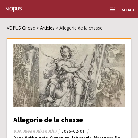
MENU
VOPUS Gnose
>
Articles
>
Allegorie de la chasse
Allegorie de la chasse
V.M. Kwen Khan Khu
2025-02-01
Dans
Mythologie
,
Symboles Universels
,
Messages Du