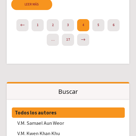
LEER MÁS
PREVIOUS
1
2
3
4
5
6
NEXT
…
17
Buscar
Todos los autores
V.M. Samael Aun Weor
V.M. Kwen Khan Khu