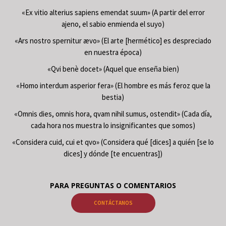
«Ex vitio alterius sapiens emendat suum» (A partir del error
ajeno, el sabio enmienda el suyo)
«Ars nostro spernitur ævo» (El arte [hermético] es despreciado
en nuestra época)
«Qvi benè docet» (Aquel que enseña bien)
«Homo interdum asperior fera» (El hombre es más feroz que la
bestia)
«Omnis dies, omnis hora, qvam nihil sumus, ostendit» (Cada día,
cada hora nos muestra lo insignificantes que somos)
«Considera cuid, cui et qvo» (Considera qué [dices] a quién [se lo
dices] y dónde [te encuentras])
PARA PREGUNTAS O COMENTARIOS
CONTÁCTANOS