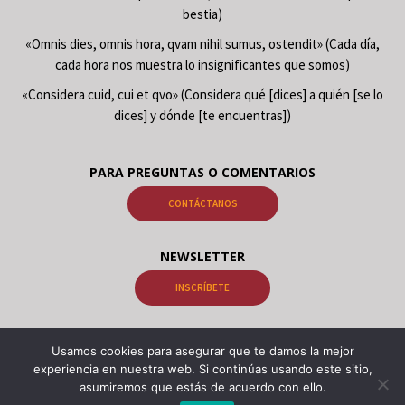
bestia)
«Omnis dies, omnis hora, qvam nihil sumus, ostendit» (Cada día,
cada hora nos muestra lo insignificantes que somos)
«Considera cuid, cui et qvo» (Considera qué [dices] a quién [se lo
dices] y dónde [te encuentras])
PARA PREGUNTAS O COMENTARIOS
CONTÁCTANOS
NEWSLETTER
INSCRÍBETE
Usamos cookies para asegurar que te damos la mejor
© 2026 Libros Gnosis Samael Aun Weor, Libros Gnosis Kwen Khan Khu.
experiencia en nuestra web. Si continúas usando este sitio,
Psicología Alquimia Astrología Meditación Cabalá | VOPUS, Portal
asumiremos que estás de acuerdo con ello.
Gnosis