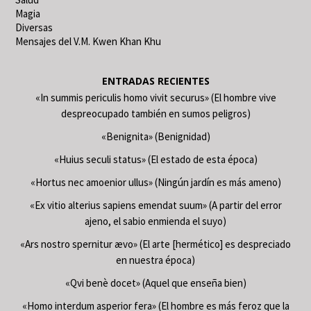
Magia
Diversas
Mensajes del V.M. Kwen Khan Khu
ENTRADAS RECIENTES
«In summis periculis homo vivit securus» (El hombre vive
despreocupado también en sumos peligros)
«Benignita» (Benignidad)
«Huius seculi status» (El estado de esta época)
«Hortus nec amoenior ullus» (Ningún jardín es más ameno)
«Ex vitio alterius sapiens emendat suum» (A partir del error
ajeno, el sabio enmienda el suyo)
«Ars nostro spernitur ævo» (El arte [hermético] es despreciado
en nuestra época)
«Qvi benè docet» (Aquel que enseña bien)
«Homo interdum asperior fera» (El hombre es más feroz que la