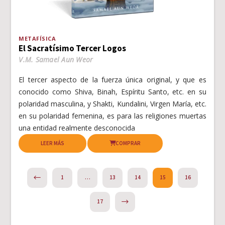
METAFÍSICA
El Sacratísimo Tercer Logos
V.M. Samael Aun Weor
El tercer aspecto de la fuerza única original, y que es
conocido como Shiva, Binah, Espíritu Santo, etc. en su
polaridad masculina, y Shakti, Kundalini, Virgen María, etc.
en su polaridad femenina, es para las religiones muertas
una entidad realmente desconocida
LEER MÁS
COMPRAR
PREVIOUS
1
…
13
14
15
16
NEXT
17