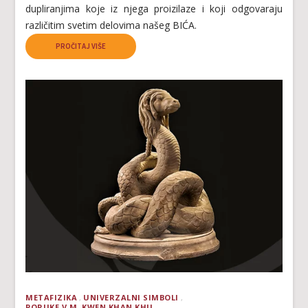
dupliranjima koje iz njega proizilaze i koji odgovaraju
različitim svetim delovima našeg BIĆA.
PROČITAJ VIŠE
METAFIZIKA
UNIVERZALNI SIMBOLI
PORUKE V.M. KWEN KHAN KHU