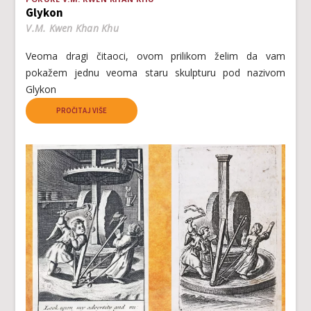
Glykon
V.M. Kwen Khan Khu
Veoma dragi čitaoci, ovom prilikom želim da vam
pokažem jednu veoma staru skulpturu pod nazivom
Glykon
PROČITAJ VIŠE