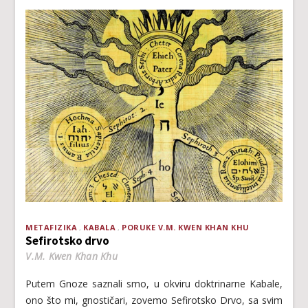
METAFIZIKA
KABALA
PORUKE V.M. KWEN KHAN KHU
Sefirotsko drvo
V.M. Kwen Khan Khu
Putem Gnoze saznali smo, u okviru doktrinarne Kabale,
ono što mi, gnostičari, zovemo Sefirotsko Drvo, sa svim