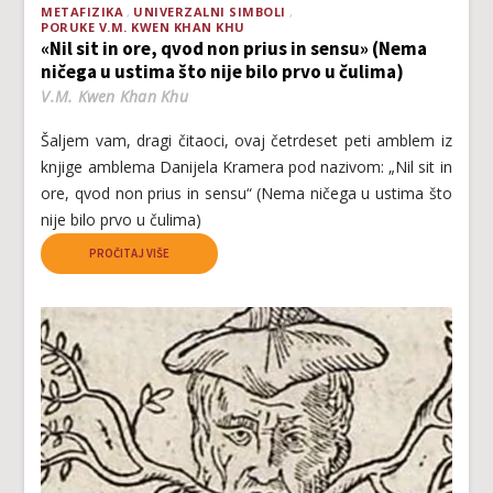
METAFIZIKA
UNIVERZALNI SIMBOLI
PORUKE V.M. KWEN KHAN KHU
«Nil sit in ore, qvod non prius in sensu» (Nema
ničega u ustima što nije bilo prvo u čulima)
V.M. Kwen Khan Khu
Šaljem vam, dragi čitaoci, ovaj četrdeset peti amblem iz
knjige amblema Danijela Kramera pod nazivom: „Nil sit in
ore, qvod non prius in sensu“ (Nema ničega u ustima što
nije bilo prvo u čulima)
PROČITAJ VIŠE