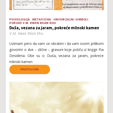
PSIHOLOGIJA
METAFIZIKA
UNIVERZALNI SIMBOLI
PORUKE V.M. KWEN KHAN KHU
Duša, vezana za jaram, pokreće mlinski kamen
V.M. Kwen Khan Khu
Uzimam pero da vam se obratim i da vam ovom prilikom
govorim o dve – slične – gravure koje potiču iz knjige Pia
Desideria. Obe su o: Duša, vezana za jaram, pokreće
mlinski kamen
PROČITAJ VIŠE