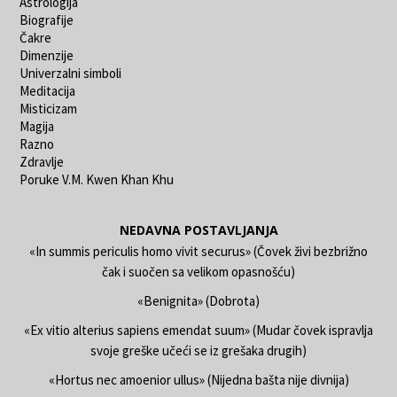
Astrologija
Biografije
Čakre
Dimenzije
Univerzalni simboli
Meditacija
Misticizam
Magija
Razno
Zdravlje
Poruke V.M. Kwen Khan Khu
NEDAVNA POSTAVLJANJA
«In summis periculis homo vivit securus» (Čovek živi bezbrižno
čak i suočen sa velikom opasnošću)
«Benignita» (Dobrota)
«Ex vitio alterius sapiens emendat suum» (Mudar čovek ispravlja
svoje greške učeći se iz grešaka drugih)
«Hortus nec amoenior ullus» (Nijedna bašta nije divnija)