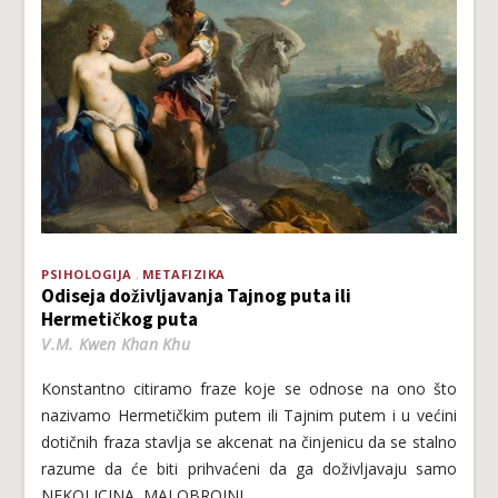
PSIHOLOGIJA
METAFIZIKA
Odiseja doživljavanja Tajnog puta ili
Hermetičkog puta
V.M. Kwen Khan Khu
Konstantno citiramo fraze koje se odnose na ono što
nazivamo Hermetičkim putem ili Tajnim putem i u većini
dotičnih fraza stavlja se akcenat na činjenicu da se stalno
razume da će biti prihvaćeni da ga doživljavaju samo
NEKOLICINA, MALOBROJNI.