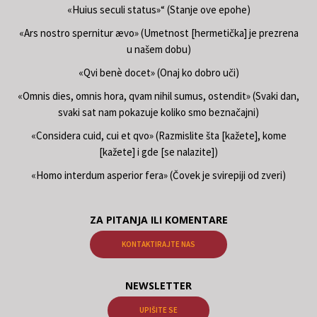
«Huius seculi status»“ (Stanje ove epohe)
«Ars nostro spernitur ævo» (Umetnost [hermetička] je prezrena
u našem dobu)
«Qvi benè docet» (Onaj ko dobro uči)
«Omnis dies, omnis hora, qvam nihil sumus, ostendit» (Svaki dan,
svaki sat nam pokazuje koliko smo beznačajni)
«Considera cuid, cui et qvo» (Razmislite šta [kažete], kome
[kažete] i gde [se nalazite])
«Homo interdum asperior fera» (Čovek je svirepiji od zveri)
ZA PITANJA ILI KOMENTARE
KONTAKTIRAJTE NAS
NEWSLETTER
UPIŠITE SE