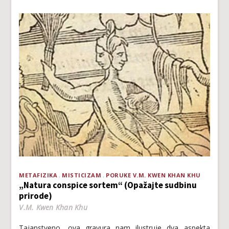
METAFIZIKA
MISTICIZAM
PORUKE V.M. KWEN KHAN KHU
„Natura conspice sortem“ (Opažajte sudbinu
prirode)
V.M. Kwen Khan Khu
Tajanstveno, ova gravura nam ilustruje dva aspekta