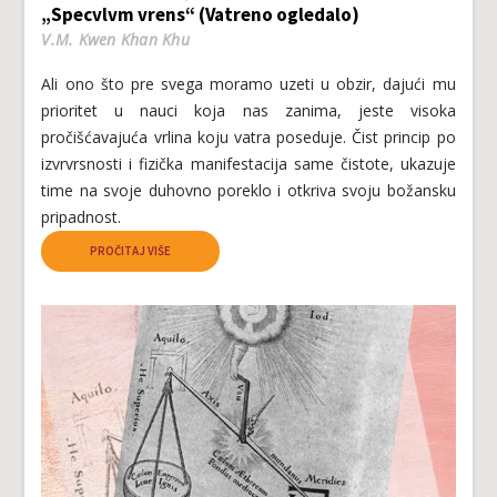
„Specvlvm vrens“ (Vatreno ogledalo)
V.M. Kwen Khan Khu
Ali ono što pre svega moramo uzeti u obzir, dajući mu
prioritet u nauci koja nas zanima, jeste visoka
pročišćavajuća vrlina koju vatra poseduje. Čist princip po
izvrvrsnosti i fizička manifestacija same čistote, ukazuje
time na svoje duhovno poreklo i otkriva svoju božansku
pripadnost.
PROČITAJ VIŠE