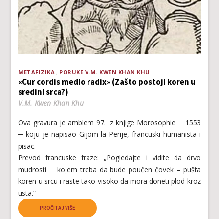
METAFIZIKA
PORUKE V.M. KWEN KHAN KHU
«Cur cordis medio radix» (Zašto postoji koren u
sredini srca?)
V.M. Kwen Khan Khu
Ova gravura je amblem 97. iz knjige Morosophie ─ 1553
─ koju je napisao Gijom la Perije, francuski humanista i
pisac.
Prevod francuske fraze: „Pogledajte i vidite da drvo
mudrosti ─ kojem treba da bude poučen čovek – pušta
koren u srcu i raste tako visoko da mora doneti plod kroz
usta.“
PROČITAJ VIŠE