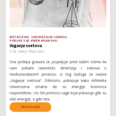
METAFIZIKA
UNIVERZALNI SIMBOLI
PORUKE V.M. KWEN KHAN KHU
Vaganje svetova
V.M. Kwen Khan Khu
Ova prelepa gravura se pojavljuje pred našim očima da
nam pokaže ravnotežu dimenzija i svetova u
međuzvezdanom prostoru. Iz tog razloga se naziva
„Vaganje svetova“. Odnosno, pokazuje kako Arhitekta
Univerzuma smatra da su energije kosmosa
raspoređene, i to čini pomoću vage koja pokazuje gde su
više energije, a gde niže.
PROČITAJ VIŠE