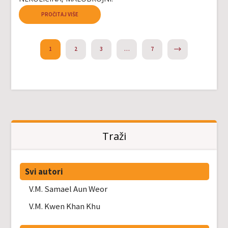
PROČITAJ VIŠE
NEXT
1
2
3
…
7
Traži
Svi autori
V.M. Samael Aun Weor
V.M. Kwen Khan Khu