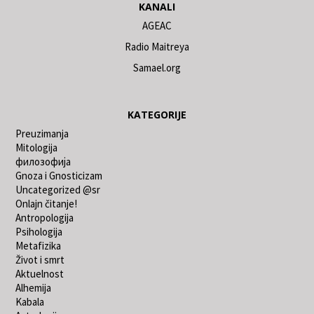
KANALI
AGEAC
Radio Maitreya
Samael.org
KATEGORIJE
Preuzimanja
Mitologija
филозофија
Gnoza i Gnosticizam
Uncategorized @sr
Onlajn čitanje!
Antropologija
Psihologija
Metafizika
Život i smrt
Aktuelnost
Alhemija
Kabala