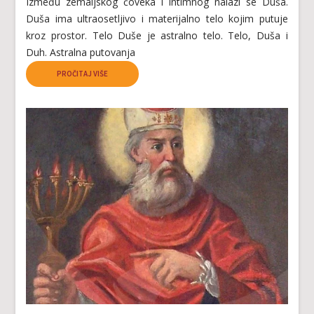
Između zemaljskog čoveka i Intimnog nalazi se Duša.
Duša ima ultraosetljivo i materijalno telo kojim putuje
kroz prostor. Telo Duše je astralno telo. Telo, Duša i
Duh. Astralna putovanja
PROČITAJ VIŠE