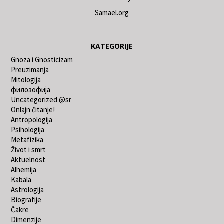
Samael.org
KATEGORIJE
Gnoza i Gnosticizam
Preuzimanja
Mitologija
филозофија
Uncategorized @sr
Onlajn čitanje!
Antropologija
Psihologija
Metafizika
Život i smrt
Aktuelnost
Alhemija
Kabala
Astrologija
Biografije
Čakre
Dimenzije