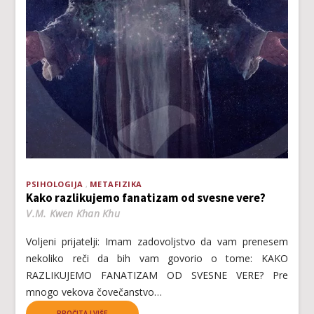
PSIHOLOGIJA
METAFIZIKA
Kako razlikujemo fanatizam od svesne vere?
V.M. Kwen Khan Khu
Voljeni prijatelji: Imam zadovoljstvo da vam prenesem
nekoliko reči da bih vam govorio o tome: KAKO
RAZLIKUJEMO FANATIZAM OD SVESNE VERE? Pre
mnogo vekova čovečanstvo…
PROČITAJ VIŠE