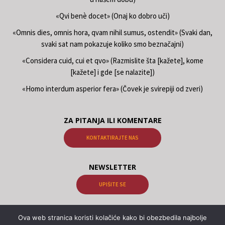
«Qvi benè docet» (Onaj ko dobro uči)
«Omnis dies, omnis hora, qvam nihil sumus, ostendit» (Svaki dan,
svaki sat nam pokazuje koliko smo beznačajni)
«Considera cuid, cui et qvo» (Razmislite šta [kažete], kome
[kažete] i gde [se nalazite])
«Homo interdum asperior fera» (Čovek je svirepiji od zveri)
ZA PITANJA ILI KOMENTARE
KONTAKTIRAJTE NAS
NEWSLETTER
UPIŠITE SE
Ova web stranica koristi kolačiće kako bi obezbedila najbolje
© 2026 Књиге о гнози Samael Aun Weor, Књиге о гнози Kwen Khan