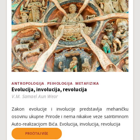
ANTROPOLOGIJA
PSIHOLOGIJA
METAFIZIKA
Evolucija, involucija, revolucija
V.M. Samael Aun Weor
Zakon evolucije i involucije predstavlja mehaničku
osovinu ukupne Prirode i nema nikakve veze saIntimnom
Auto-realizacijom Bića. Evolucija, involucija, revolucija
PROČITAJ VIŠE