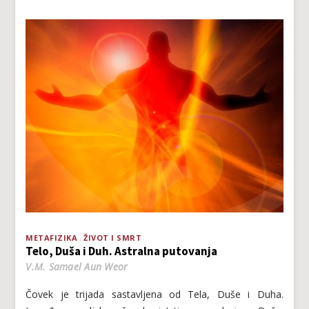
METAFIZIKA
ŽIVOT I SMRT
Telo, Duša i Duh. Astralna putovanja
V.M. Samael Aun Weor
Čovek je trijada sastavljena od Tela, Duše i Duha.