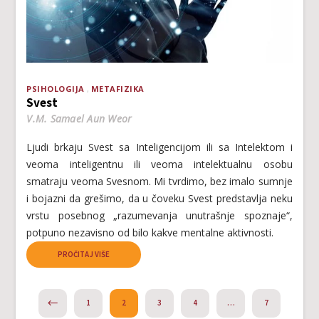
PSIHOLOGIJA
METAFIZIKA
Svest
V.M. Samael Aun Weor
Ljudi brkaju Svest sa Inteligencijom ili sa Intelektom i
veoma inteligentnu ili veoma intelektualnu osobu
smatraju veoma Svesnom. Mi tvrdimo, bez imalo sumnje
i bojazni da grešimo, da u čoveku Svest predstavlja neku
vrstu posebnog „razumevanja unutrašnje spoznaje“,
potpuno nezavisno od bilo kakve mentalne aktivnosti.
PROČITAJ VIŠE
PREVIOUS
1
2
3
4
…
7