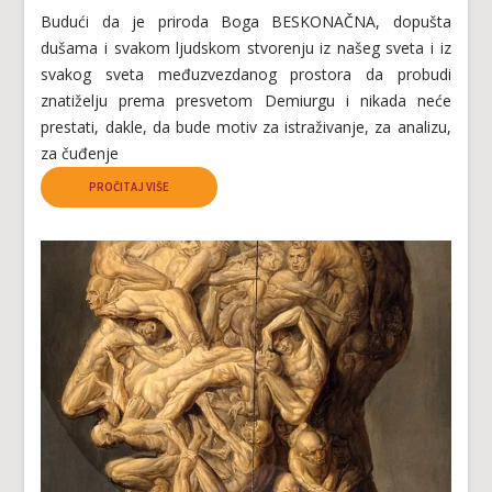
Budući da je priroda Boga BESKONAČNA, dopušta
dušama i svakom ljudskom stvorenju iz našeg sveta i iz
svakog sveta međuzvezdanog prostora da probudi
znatiželju prema presvetom Demiurgu i nikada neće
prestati, dakle, da bude motiv za istraživanje, za analizu,
za čuđenje
PROČITAJ VIŠE