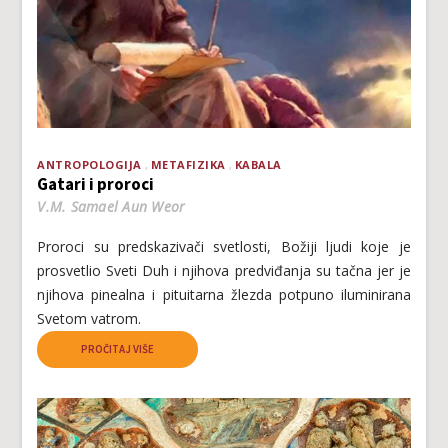
ANTROPOLOGIJA
METAFIZIKA
KABALA
Gatari i proroci
V.M. Samael Aun Weor
Proroci su predskazivači svetlosti, Božiji ljudi koje je
prosvetlio Sveti Duh i njihova predviđanja su tačna jer je
njihova pinealna i pituitarna žlezda potpuno iluminirana
Svetom vatrom.
PROČITAJ VIŠE