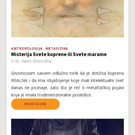
ANTROPOLOGIJA
METAFIZIKA
Misterija Svete koprene ili Svete marame
V.M. Kwen Khan Khu
Gnosticizam sasvim odlučno tvrdi da je dotična koprena
REALNA i da ima objašnjenje koje mali intelektualni svet
danas ne poznaje, zato što je reč o metafizičkoj pojavi
koja je imala trodimenzionalne posledice.
PROČITAJ VIŠE