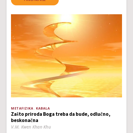
METAFIZIKA
KABALA
Zašto priroda Boga treba da bude, odlučno,
beskonačna
V.M. Kwen Khan Khu