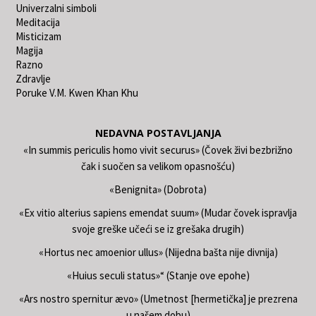
Univerzalni simboli
Meditacija
Misticizam
Magija
Razno
Zdravlje
Poruke V.M. Kwen Khan Khu
NEDAVNA POSTAVLJANJA
«In summis periculis homo vivit securus» (Čovek živi bezbrižno
čak i suočen sa velikom opasnošću)
«Benignita» (Dobrota)
«Ex vitio alterius sapiens emendat suum» (Mudar čovek ispravlja
svoje greške učeći se iz grešaka drugih)
«Hortus nec amoenior ullus» (Nijedna bašta nije divnija)
«Huius seculi status»“ (Stanje ove epohe)
«Ars nostro spernitur ævo» (Umetnost [hermetička] je prezrena
u našem dobu)