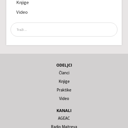
Knjige
Video
ODELJCI
Članci
Knjige
Praktike
Video
KANALI
AGEAC
Radio Maitreya