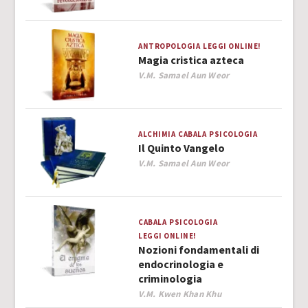
ANTROPOLOGIA
LEGGI ONLINE!
Magia cristica azteca
Author
V.M. Samael Aun Weor
ALCHIMIA
CABALA
PSICOLOGIA
Il Quinto Vangelo
Author
V.M. Samael Aun Weor
CABALA
PSICOLOGIA
LEGGI ONLINE!
Nozioni fondamentali di
endocrinologia e
criminologia
Author
V.M. Kwen Khan Khu