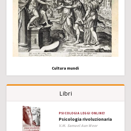
Cultura mundi
Libri
PSICOLOGIA
LEGGI ONLINE!
Psicologia rivoluzionaria
Author
V.M. Samael Aun Weor