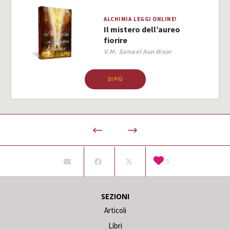
ALCHIMIA
LEGGI ONLINE!
Il mistero dell’aureo
fiorire
Author
V.M. Samael Aun Weor
DI PIÙ
5
SEZIONI
Articoli
Libri