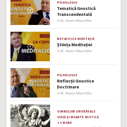
PSIHOLOGIE
Tematică Gnostică
Transcendentală
Author
V.M. Kwen Khan Khu
METAFIZICĂ
MEDITAȚIE
Știința Meditației
Author
V.M. Kwen Khan Khu
PSIHOLOGIE
Reflecții Gnostice
Doctrinare
Author
V.M. Kwen Khan Khu
SIMBOLURI UNIVERSALE
VIAȚĂ ȘI MOARTE
MISTICĂ
+ 1 MORE