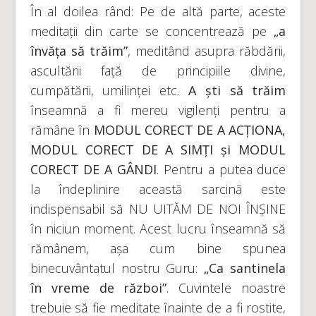
În al doilea rând: Pe de altă parte, aceste
meditații din carte se concentrează pe
„a
învăța să trăim”
, meditând asupra răbdării,
ascultării față de principiile divine,
cumpătării, umilinței etc.
A ști să trăim
înseamnă a fi mereu vigilenți pentru a
rămâne în
MODUL CORECT DE A ACȚIONA,
MODUL CORECT DE A SIMȚI și MODUL
CORECT DE A GÂNDI
. Pentru a putea duce
la îndeplinire această sarcină este
indispensabil să NU UITĂM DE NOI ÎNȘINE
în niciun moment. Acest lucru înseamnă să
rămânem, așa cum bine spunea
binecuvântatul nostru Guru:
„Ca santinela
în vreme de război”
. Cuvintele noastre
trebuie să fie meditate înainte de a fi rostite,