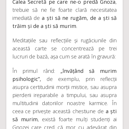
Calea Secretă pe care ne-o predă Gnoza
,
trebuie să ne fie foarte clară necesitatea
imediată de
a ști să ne rugăm, de a ști să
trăim și de a ști să murim
.
Meditațiile sau reflecțiile și rugăciunile din
această carte se concentrează pe trei
lucruri de bază, așa cum se arată în gravură:
În primul rând:
„învățând să murim
psihologic”,
de exemplu, prin reflecții
asupra certitudinii morții mistice, sau asupra
pierderii ireparabile a timpului, sau asupra
multitudinii datoriilor noastre karmice. În
ceea ce privește această chestiune de
a ști
să murim
, există foarte mulți studenți ai
Gnozei care cred că mor cu adevărat din