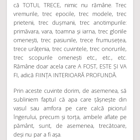
că TOTUL TRECE, nimic nu rămâne. Trec
vremurile, trec epocile, trec modele, trec
prietenii, trec dușmanii, trec anotimpurile:
primăvara, vara, toamna și iarna, trec gloriile
omenești, trec pasiunile, trece frumusețea,
trece urâțenia, trec cuvintele, trec onorurile,
trec scopurile omenești etc., etc., etc.
Rămâne doar acela care A FOST, ESTE ȘI VA
FI, adică FIINȚA INTERIOARĂ PROFUNDĂ.
Prin aceste cuvinte dorim, de asemenea, să
subliniem faptul că apa care țâșnește din
vasul sau amfora pe care calcă piciorul
îngerului, precum și torța, ambele aflate pe
pământ, sunt, de asemenea, trecătoare,
deși nu par a fi așa.