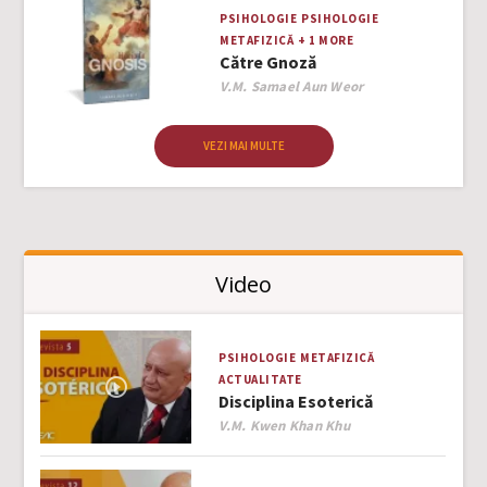
PSIHOLOGIE
PSIHOLOGIE
METAFIZICĂ
+ 1 MORE
Către Gnoză
Author
V.M. Samael Aun Weor
VEZI MAI MULTE
Video
PSIHOLOGIE
METAFIZICĂ
ACTUALITATE
Disciplina Esoterică
Author
V.M. Kwen Khan Khu