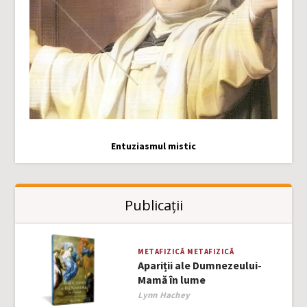
Entuziasmul mistic
Publicații
METAFIZICĂ
METAFIZICĂ
Apariții ale Dumnezeului-
Mamă în lume
Author
Lynn Hachey