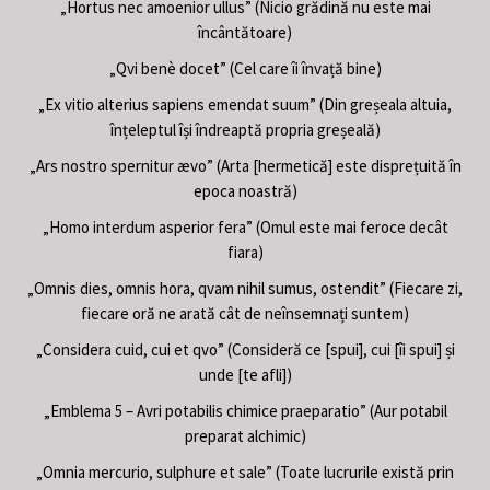
„Hortus nec amoenior ullus” (Nicio grădină nu este mai
încântătoare)
„Qvi benè docet” (Cel care îi învață bine)
„Ex vitio alterius sapiens emendat suum” (Din greșeala altuia,
înțeleptul își îndreaptă propria greșeală)
„Ars nostro spernitur ævo” (Arta [hermetică] este disprețuită în
epoca noastră)
„Homo interdum asperior fera” (Omul este mai feroce decât
fiara)
„Omnis dies, omnis hora, qvam nihil sumus, ostendit” (Fiecare zi,
fiecare oră ne arată cât de neînsemnați suntem)
„Considera cuid, cui et qvo” (Consideră ce [spui], cui [îi spui] și
unde [te afli])
„Emblema 5 – Avri potabilis chimice praeparatio” (Aur potabil
preparat alchimic)
„Omnia mercurio, sulphure et sale” (Toate lucrurile există prin