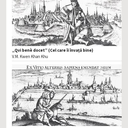
„Qvi benè docet” (Cel care îi învață bine)
V.M. Kwen Khan Khu