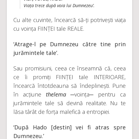
Viața trece după voia lui Dumnezeu’.
Cu alte cuvinte, încearcă să-ți potrivești viața
cu voința FIINȚEI tale REALE.
‘Atrage-l pe Dumnezeu către tine prin
jurămintele tale’.
Sau promisiuni, ceea ce înseamnă că, ceea
ce îi promiți FIINȚEI tale INTERIOARE,
încearcă întotdeauna să îndeplinești. Pune
în acțiune
thelema
─voința─ pentru ca
jurămintele tale să devină realitate. Nu te
lăsa târât de forța malefică a entropiei.
‘După Hado [destin] vei fi atras spre
Dumnezeu.’