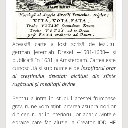
Această carte a fost scrisă de iezuitul
german Jeremiah Drexel ─1581-1638─ și
publicată în 1631 la Amsterdam. Cartea este
cunoscută și sub numele de
Însoțitorul orar
al creștinului devotat: alcătuit din sfinte
rugăciuni și meditații divine
.
Pentru a intra în studiul acestei frumoase
gravuri, ne vom aținti privirea asupra norilor
din ceruri, iar în interiorul lor apar cuvintele
ebraice care fac aluzie la Creator
IOD HE