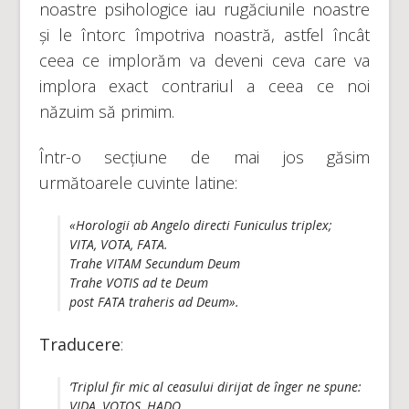
noastre psihologice iau rugăciunile noastre
și le întorc împotriva noastră, astfel încât
ceea ce implorăm va deveni ceva care va
implora exact contrariul a ceea ce noi
năzuim să primim.
Într-o secțiune de mai jos găsim
următoarele cuvinte latine:
«Horologii ab Angelo directi Funiculus triplex;
VITA, VOTA, FATA.
Trahe VITAM Secundum Deum
Trahe VOTIS ad te Deum
post FATA traheris ad Deum».
Traducere
:
‘Triplul fir mic al ceasului dirijat de înger ne spune:
VIDA, VOTOS, HADO.