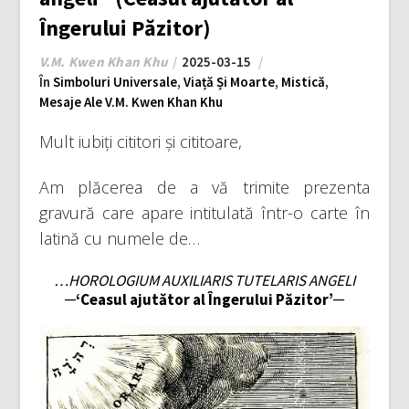
Îngerului Păzitor)
V.M. Kwen Khan Khu
2025-03-15
În
Simboluri Universale
,
Viață Și Moarte
,
Mistică
,
Mesaje Ale V.M. Kwen Khan Khu
Mult iubiți cititori și cititoare,
Am plăcerea de a vă trimite prezenta
gravură care apare intitulată într-o carte în
latină cu numele de…
…HOROLOGIUM AUXILIARIS TUTELARIS ANGELI
─‘Ceasul ajutător al Îngerului Păzitor’─