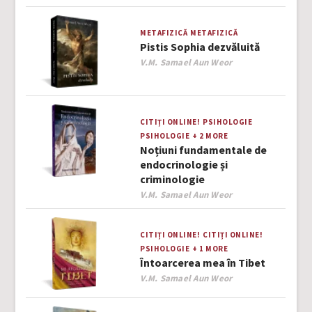
METAFIZICĂ
METAFIZICĂ
Pistis Sophia dezvăluită
Author
V.M. Samael Aun Weor
CITIȚI ONLINE!
PSIHOLOGIE
PSIHOLOGIE
+ 2 MORE
Noțiuni fundamentale de
endocrinologie și
criminologie
Author
V.M. Samael Aun Weor
CITIȚI ONLINE!
CITIȚI ONLINE!
PSIHOLOGIE
+ 1 MORE
Întoarcerea mea în Tibet
Author
V.M. Samael Aun Weor