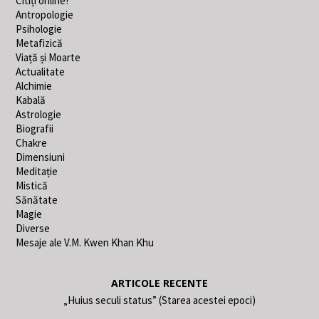
Citiți online!
Antropologie
Psihologie
Metafizică
Viață și Moarte
Actualitate
Alchimie
Kabală
Astrologie
Biografii
Chakre
Dimensiuni
Meditație
Mistică
Sănătate
Magie
Diverse
Mesaje ale V.M. Kwen Khan Khu
ARTICOLE RECENTE
„Huius seculi status” (Starea acestei epoci)