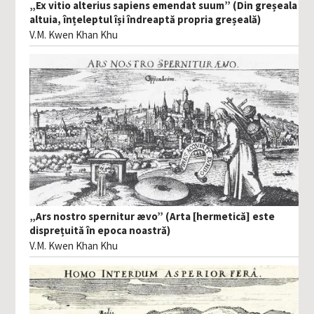
„Ex vitio alterius sapiens emendat suum” (Din greșeala
altuia, înțeleptul își îndreaptă propria greșeală)
V.M. Kwen Khan Khu
„Ars nostro spernitur ævo” (Arta [hermetică] este
disprețuită în epoca noastră)
V.M. Kwen Khan Khu