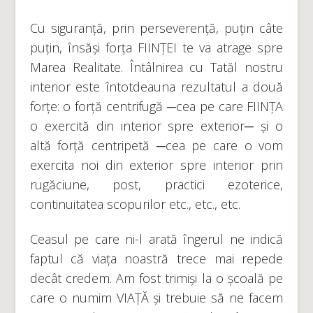
Cu siguranță, prin perseverență, puțin câte
puțin, însăși forța FIINȚEI te va atrage spre
Marea Realitate. Întâlnirea cu Tatăl nostru
interior este întotdeauna rezultatul a două
forțe: o forță centrifugă ─cea pe care FIINȚA
o exercită din interior spre exterior─ și o
altă forță centripetă ─cea pe care o vom
exercita noi din exterior spre interior prin
rugăciune, post, practici ezoterice,
continuitatea scopurilor etc., etc., etc.
Ceasul pe care ni-l arată îngerul ne indică
faptul că viața noastră trece mai repede
decât credem. Am fost trimiși la o școală pe
care o numim VIAȚĂ și trebuie să ne facem