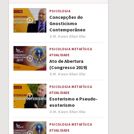
PSICOLOGIA
Concepções do
Gnosticismo
Contemporâneo
Author
V.M. Kwen Khan Khu
PSICOLOGIA
METAFÍSICA
ATUALIDADE
Ato de Abertura
(Congresso 2019)
Author
V.M. Kwen Khan Khu
PSICOLOGIA
METAFÍSICA
ATUALIDADE
Esoterismo e Pseudo-
esoterismo
Author
V.M. Kwen Khan Khu
PSICOLOGIA
METAFÍSICA
ATUALIDADE