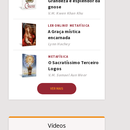
Grandeza e esplendor da
gnose
Author
V.M. Kwen Khan Khu
LER ONLINE!
METAFÍSICA
A Graça mística
encarnada
Author
Lynn Hachey
METAFÍSICA
O Sacratíssimo Terceiro
Logos
Author
V.M. Samael Aun Weor
VER MAIS
Vídeos