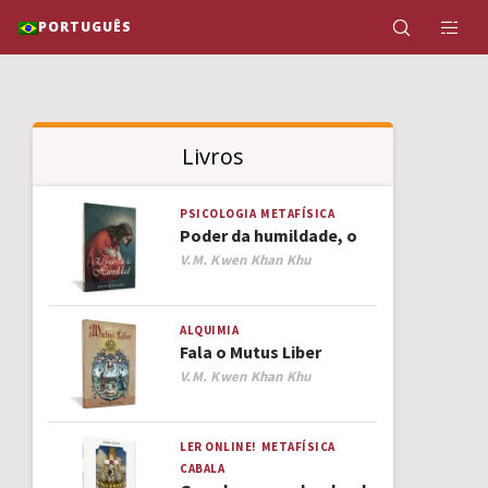
PORTUGUÊS
Livros
PSICOLOGIA
METAFÍSICA
Poder da humildade, o
Author
V.M. Kwen Khan Khu
ALQUIMIA
Fala o Mutus Liber
Author
V.M. Kwen Khan Khu
LER ONLINE!
METAFÍSICA
CABALA