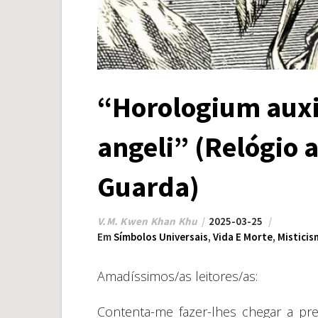
“Horologium auxil
angeli” (Relógio a
Guarda)
V.M. Kwen Khan Khu
2025-03-25
Em
Símbolos Universais
,
Vida E Morte
,
Mistici
Amadíssimos/as leitores/as:
Contenta-me fazer-lhes chegar a pr