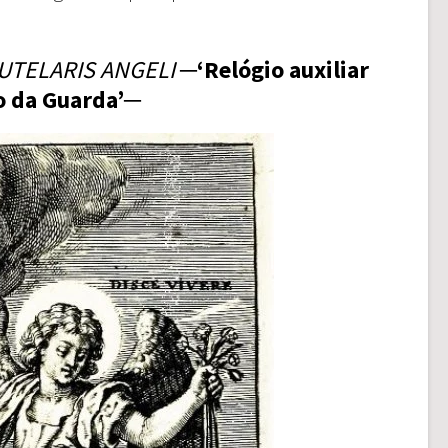
UTELARIS ANGELI
─‘Relógio auxiliar
o da Guarda’─