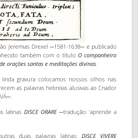
lemão Jeremias Drexel ─1581-1638─ e publicado
nhecido também com o título
O companheiro
 de orações santas e meditações divinas
.
 linda gravura colocamos nossos olhos nas
ecem as palavras hebreias alusivas ao Criador
VÁ─.
s latinas
DISCE ORARE
─tradução: ‘aprende a
utras duas palavras latinas:
DISCE VIVERE