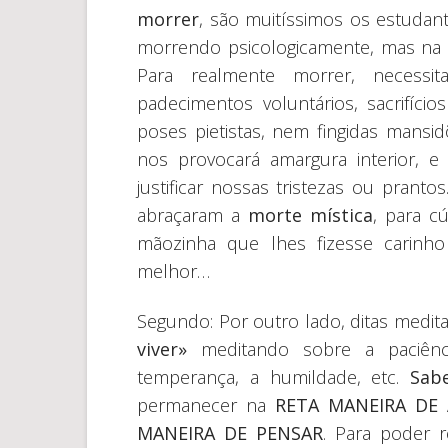
morrer
, são muitíssimos os estudan
morrendo psicologicamente, mas na 
Para realmente morrer, necessita
padecimentos voluntários, sacrifíci
poses pietistas, nem fingidas mansid
nos provocará amargura interior, 
justificar nossas tristezas ou pranto
abraçaram a
morte mística
, para c
mãozinha que lhes fizesse carin
melhor…
Segundo: Por outro lado, ditas medi
viver»
meditando sobre a paciência
temperança, a humildade, etc.
Sabe
permanecer na
RETA MANEIRA DE 
MANEIRA DE PENSAR
. Para poder r