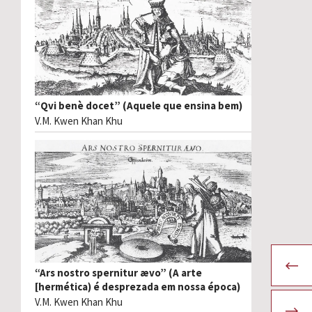
“Qvi benè docet” (Aquele que ensina bem)
V.M. Kwen Khan Khu
“Ars nostro spernitur ævo” (A arte
[hermética) é desprezada em nossa época)
V.M. Kwen Khan Khu