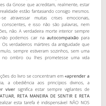
tes da Gnose que acreditam, realmente, estar
realidade estão fantasiando consigo mesmos.
-se atravessar muitas crises emocionais,
os conscientes, e isso não são palavras, nem
ões, não. A verdadeira morte interior sempre
e não podemos cair na
autocompaixão
para
s. Os verdadeiros mártires da antiguidade que
úmulo, sempre estiveram sozinhos, sem uma
ho no ombro ou lhes prometesse uma vida
tações do livro se concentram em
«aprender a
, a obediência aos princípios divinos, a
r viver
significa estar sempre vigilantes de
ATUAR, RETA MANEIRA DE SENTIR E RETA
ealizar esta tarefa é indispensável NÃO NOS