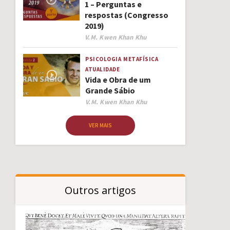
1 – Perguntas e
respostas (Congresso
2019)
Author
V.M. Kwen Khan Khu
PSICOLOGIA
METAFÍSICA
ATUALIDADE
Vida e Obra de um
Grande Sábio
Author
V.M. Kwen Khan Khu
VER MAIS
Outros artigos