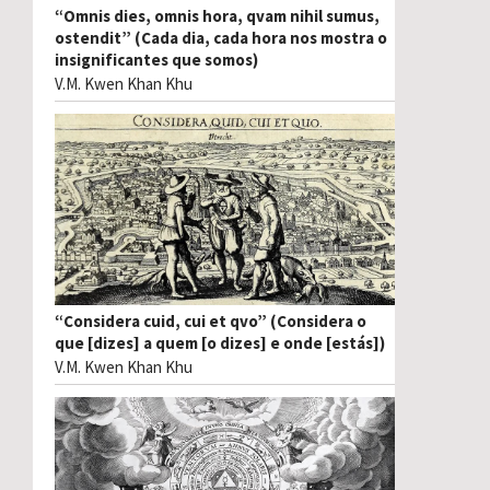
“Omnis dies, omnis hora, qvam nihil sumus,
ostendit” (Cada dia, cada hora nos mostra o
insignificantes que somos)
V.M. Kwen Khan Khu
“Considera cuid, cui et qvo” (Considera o
que [dizes] a quem [o dizes] e onde [estás])
V.M. Kwen Khan Khu