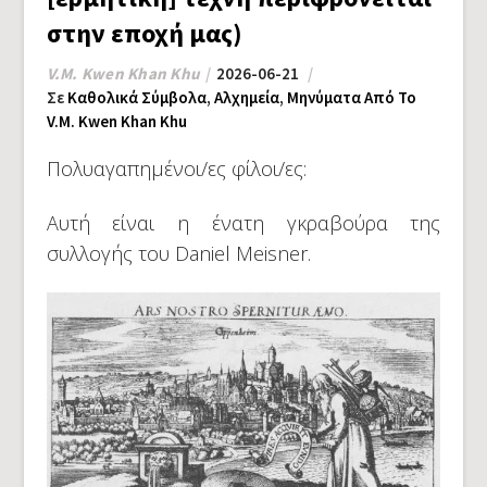
στην εποχή μας)
V.M. Kwen Khan Khu
2026-06-21
Σε
Καθολικά Σύμβολα
,
Αλχημεία
,
Μηνύματα Από Το
V.M. Kwen Khan Khu
Πολυαγαπημένοι/ες φίλοι/ες:
Αυτή είναι η ένατη γκραβούρα της
συλλογής του Daniel Meisner.