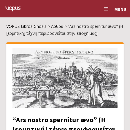
MENU
VOPUS Libros Gnosis
>
Άρθρα
>
“Ars nostro spernitur ævo” (Η
[ερμητική] τέχνη περιφρονείται στην εποχή μας)
“Ars nostro spernitur ævo” (Η
[ερμητική] τέχνη περιφρονείται