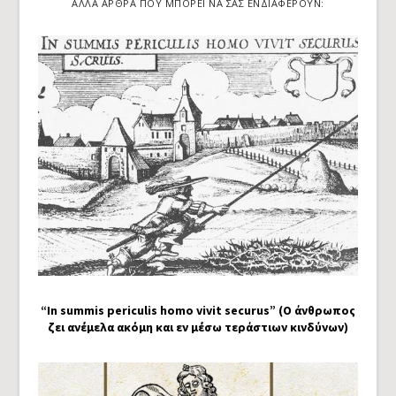
ΆΛΛΑ ΆΡΘΡΑ ΠΟΥ ΜΠΟΡΕΊ ΝΑ ΣΑΣ ΕΝΔΙΑΦΈΡΟΥΝ:
“In summis periculis homo vivit securus” (Ο άνθρωπος
ζει ανέμελα ακόμη και εν μέσω τεράστιων κινδύνων)