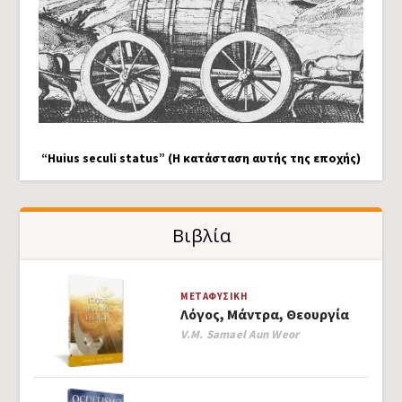
“Huius seculi status” (Η κατάσταση αυτής της εποχής)
Βιβλία
ΜΕΤΑΦΥΣΙΚΉ
Λόγος, Μάντρα, Θεουργία
Author
V.M. Samael Aun Weor