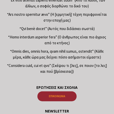
“Ex vitio alterius sapiens emendat suum” (Από το λάθος των
άλλων, ο σοφός διορθώνει το δικό του)
“Ars nostro spernitur ævo” (Η [ερμητική] τέχνη περιφρονείται
στην εποχή μας)
“Qvi benè docet” (Αυτός που διδάσκει σωστά)
“Homo interdum asperior fera” (Ο άνθρωπος είναι πιο άγριος
από το κτήνος)
“Omnis dies, omnis hora, qvam nihil sumus, ostendit” (Κάθε
μέρα, κάθε ώρα μας δείχνει πόσο ασήμαντοι είμαστε)
“Considera cuid, cui et qvo” (Σκέψου τι [λες], σε ποιον [το λες]
και πού [βρίσκεσαι])
ΕΡΩΤΉΣΕΙΣ ΚΑΙ ΣΧΌΛΙΑ
ΕΠΙΚΟΙΝΩΝΊΑ
NEWSLETTER