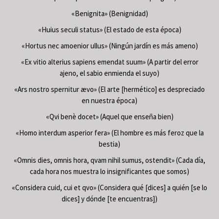
«Benignita» (Benignidad)
«Huius seculi status» (El estado de esta época)
«Hortus nec amoenior ullus» (Ningún jardín es más ameno)
«Ex vitio alterius sapiens emendat suum» (A partir del error
ajeno, el sabio enmienda el suyo)
«Ars nostro spernitur ævo» (El arte [hermético] es despreciado
en nuestra época)
«Qvi benè docet» (Aquel que enseña bien)
«Homo interdum asperior fera» (El hombre es más feroz que la
bestia)
«Omnis dies, omnis hora, qvam nihil sumus, ostendit» (Cada día,
cada hora nos muestra lo insignificantes que somos)
«Considera cuid, cui et qvo» (Considera qué [dices] a quién [se lo
dices] y dónde [te encuentras])