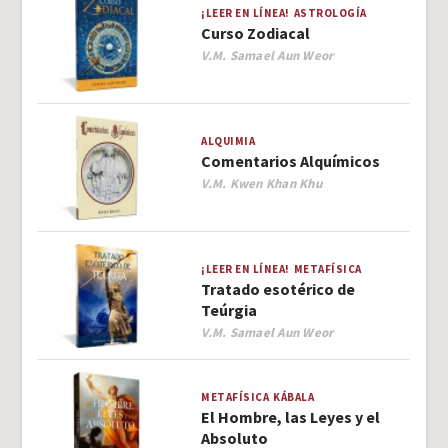
¡LEER EN LÍNEA!
ASTROLOGÍA
Curso Zodiacal
Author
V.M. Samael Aun Weor
ALQUIMIA
Comentarios Alquímicos
Author
V.M. Kwen Khan Khu
¡LEER EN LÍNEA!
METAFÍSICA
Tratado esotérico de
Teúrgia
Author
V.M. Samael Aun Weor
METAFÍSICA
KÁBALA
El Hombre, las Leyes y el
Absoluto