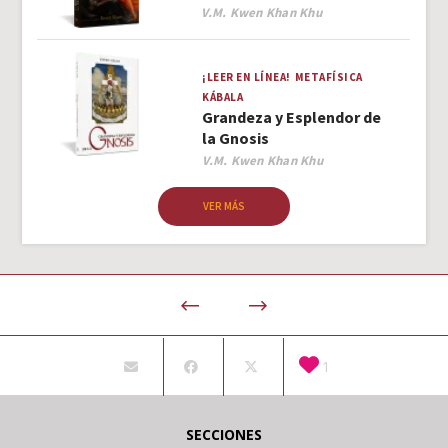
Author
V.M. Kwen Khan Khu
¡LEER EN LÍNEA!
METAFÍSICA
KÁBALA
Grandeza y Esplendor de
la Gnosis
Author
V.M. Kwen Khan Khu
VER MÁS
1
SECCIONES