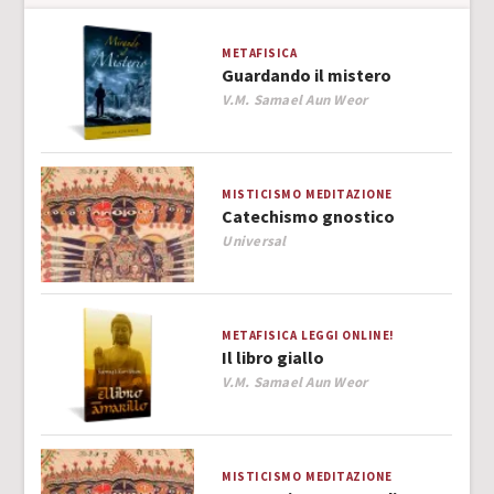
METAFISICA
Guardando il mistero
Author
V.M. Samael Aun Weor
MISTICISMO
MEDITAZIONE
Catechismo gnostico
Author
Universal
METAFISICA
LEGGI ONLINE!
Il libro giallo
Author
V.M. Samael Aun Weor
MISTICISMO
MEDITAZIONE