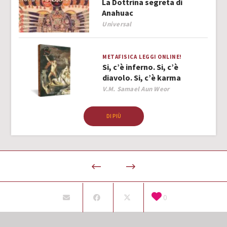
La Dottrina segreta di
Anahuac
Author
Universal
METAFISICA
LEGGI ONLINE!
Si, c’è inferno. Si, c’è
diavolo. Si, c’è karma
Author
V.M. Samael Aun Weor
DI PIÙ
0