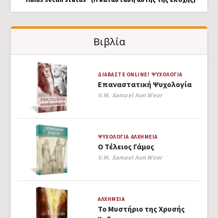
Βιβλία
ΔΙΑΒΆΣΤΕ ONLINE!
ΨΥΧΟΛΟΓΊΑ
Επαναστατική Ψυχολογία
Author
V.M. Samael Aun Weor
ΨΥΧΟΛΟΓΊΑ
ΑΛΧΗΜΕΊΑ
Ο Τέλειος Γάμος
Author
V.M. Samael Aun Weor
ΑΛΧΗΜΕΊΑ
Το Μυστήριο της Χρυσής