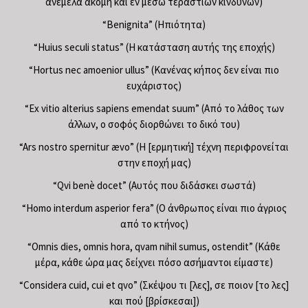
ανέμελα ακόμη και εν μέσω τεράστιων κινδύνων)
“Benignita” (Ηπιότητα)
“Huius seculi status” (Η κατάσταση αυτής της εποχής)
“Hortus nec amoenior ullus” (Κανένας κήπος δεν είναι πιο
ευχάριστος)
“Ex vitio alterius sapiens emendat suum” (Από το λάθος των
άλλων, ο σοφός διορθώνει το δικό του)
“Ars nostro spernitur ævo” (Η [ερμητική] τέχνη περιφρονείται
στην εποχή μας)
“Qvi benè docet” (Αυτός που διδάσκει σωστά)
“Homo interdum asperior fera” (Ο άνθρωπος είναι πιο άγριος
από το κτήνος)
“Omnis dies, omnis hora, qvam nihil sumus, ostendit” (Κάθε
μέρα, κάθε ώρα μας δείχνει πόσο ασήμαντοι είμαστε)
“Considera cuid, cui et qvo” (Σκέψου τι [λες], σε ποιον [το λες]
και πού [βρίσκεσαι])