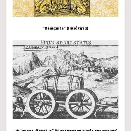
“Benignita” (Ηπιότητα)
“Huius seculi status” (Η κατάσταση αυτής της εποχής)