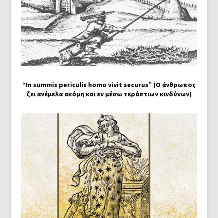
“In summis periculis homo vivit securus” (Ο άνθρωπος
ζει ανέμελα ακόμη και εν μέσω τεράστιων κινδύνων)