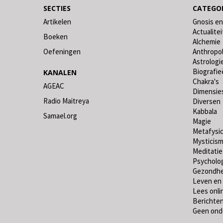
SECTIES
CATEGO
Artikelen
Gnosis en
Actualitei
Boeken
Alchemie
Oefeningen
Anthropo
Astrologi
Biografie
KANALEN
Chakra's
AGEAC
Dimensie
Radio Maitreya
Diversen
Kabbala
Samael.org
Magie
Metafysi
Mysticis
Meditatie
Psycholo
Gezondhe
Leven en
Lees onli
Berichten
Geen onde