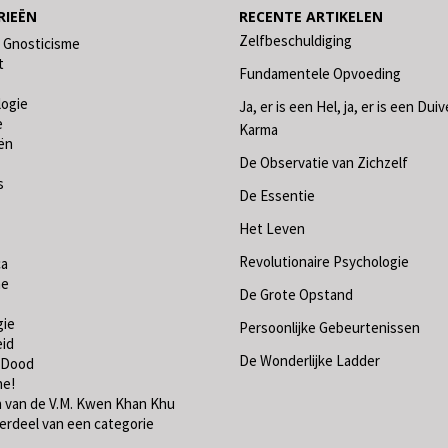
RIEËN
RECENTE ARTIKELEN
Zelfbeschuldiging
 Gnosticisme
t
Fundamentele Opvoeding
logie
Ja, er is een Hel, ja, er is een Duivel
e
Karma
ën
De Observatie van Zichzelf
s
De Essentie
Het Leven
Revolutionaire Psychologie
ca
me
De Grote Opstand
gie
Persoonlijke Gebeurtenissen
id
De Wonderlijke Ladder
 Dood
ne!
 van de V.M. Kwen Khan Khu
rdeel van een categorie