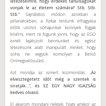
létezéseimre, hogy érdekes tanulságokat
vonjak le az életem számára? Stb. Stb.
Stb.”
Sajnálatos módon azokban a
pillanatokban, a fizikai testünk elhagyása
előtti utolsó sóhajunkat könnyek fogják
kísérni, mert rá fogunk jönni, hogy az EGÓ
ismét kijátszott bennünket és egész
létezésünk alatt manipulált minket, hogy
soha ne vegyük komolyan a Belső
Önmegvalósulást…
Azt mondja az ismert közmondás: „
Az
elvesztegetett időt még a szentek is
siratják…”, és EZ EGY NAGY IGAZSÁG
kedves olvasó.
El akarom mondani nektek, hogy amikor az