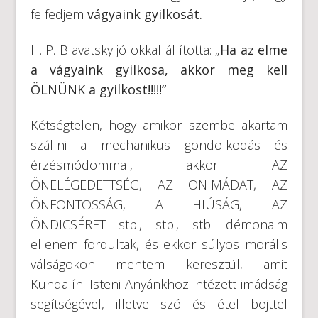
felfedjem
vágyaink gyilkosát.
H. P. Blavatsky jó okkal állította: „
Ha az elme
a vágyaink gyilkosa, akkor meg kell
ÖLNÜNK a gyilkost!!!!!”
Kétségtelen, hogy amikor szembe akartam
szállni a mechanikus gondolkodás és
érzésmódommal, akkor AZ
ÖNELÉGEDETTSÉG, AZ ÖNIMÁDAT, AZ
ÖNFONTOSSÁG, A HIÚSÁG, AZ
ÖNDICSÉRET stb., stb., stb. démonaim
ellenem fordultak, és ekkor súlyos morális
válságokon mentem keresztül, amit
Kundalíni Isteni Anyánkhoz intézett imádság
segítségével, illetve szó és étel böjttel