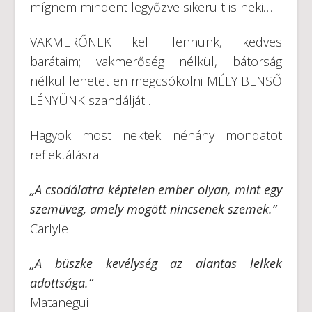
mígnem mindent legyőzve sikerült is neki…
VAKMERŐNEK kell lennünk, kedves
barátaim; vakmerőség nélkül, bátorság
nélkül lehetetlen megcsókolni MÉLY BENSŐ
LÉNYÜNK szandálját…
Hagyok most nektek néhány mondatot
reflektálásra:
„
A csodálatra képtelen ember olyan, mint egy
szemüveg, amely mögött nincsenek szemek.”
Carlyle
„
A büszke kevélység az alantas lelkek
adottsága
.”
Matanegui