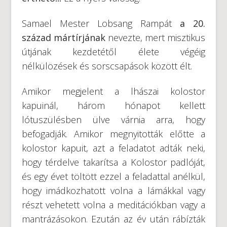
Samael Mester Lobsang Rampát
a 20.
század mártírjának
nevezte, mert misztikus
útjának kezdetétől élete végéig
nélkülözések és sorscsapások között élt.
Amikor megjelent a lhászai kolostor
kapuinál, három hónapot kellett
lótuszülésben ülve várnia arra, hogy
befogadják. Amikor megnyitották előtte a
kolostor kapuit, azt a feladatot adták neki,
hogy térdelve takarítsa a Kolostor padlóját,
és egy évet töltött ezzel a feladattal anélkül,
hogy imádkozhatott volna a lámákkal vagy
részt vehetett volna a meditációkban vagy a
mantrázásokon. Ezután az év után rábízták