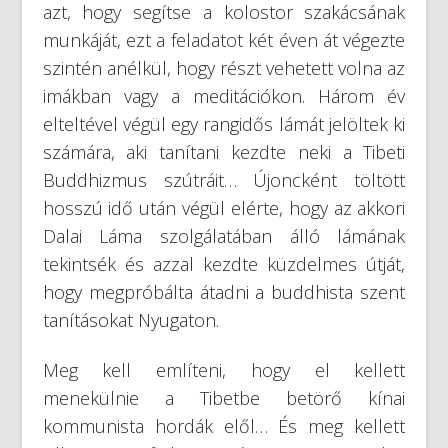
azt, hogy segítse a kolostor szakácsának
munkáját, ezt a feladatot két éven át végezte
szintén anélkül, hogy részt vehetett volna az
imákban vagy a meditációkon. Három év
elteltével végül egy rangidős lámát jelöltek ki
számára, aki tanítani kezdte neki a Tibeti
Buddhizmus szútráit… Újoncként töltött
hosszú idő után végül elérte, hogy az akkori
Dalai Láma szolgálatában álló lámának
tekintsék és azzal kezdte küzdelmes útját,
hogy megpróbálta átadni a buddhista szent
tanításokat Nyugaton.
Meg kell említeni, hogy el kellett
menekülnie a Tibetbe betörő kínai
kommunista hordák elől… És meg kellett