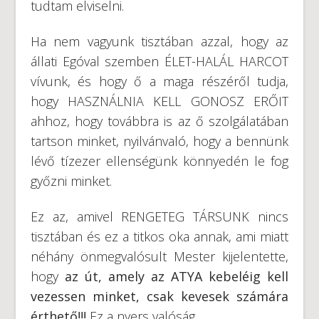
tudtam elviselni.
Ha nem vagyunk tisztában azzal, hogy az
állati Egóval szemben ÉLET-HALÁL HARCOT
vívunk, és hogy ő a maga részéről tudja,
hogy HASZNÁLNIA KELL GONOSZ ERŐIT
ahhoz, hogy továbbra is az ő szolgálatában
tartson minket, nyilvánvaló, hogy a bennünk
lévő tízezer ellenségünk könnyedén le fog
győzni minket.
Ez az, amivel RENGETEG TÁRSUNK nincs
tisztában és ez a titkos oka annak, ami miatt
néhány önmegvalósult Mester kijelentette,
hogy
az út, amely az ATYA kebeléig kell
vezessen minket, csak kevesek számára
érthető!!!
Ez a nyers valóság.