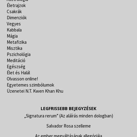
Életrajzok
Csakrák
Dimenziók
Vegyes
Kabbala
Mágia
Metafizika
Misztika
Pszichológia
Meditáció
Egészség
Élet és Halál
Olvasson online!
Egyetemes szimbólumok
Üzenetei N.T. Kwen Khan Khu
LEGFRISSEBB BEJEGYZÉSEK
„Signatura rerum” (Az aláírás minden dologban)
Salvador Rosa szelleme
Az ember megváltásának allegóriája