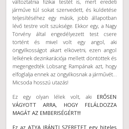
változtatnia fizikai testét is, mert eredeti
járműve túl sokat szenvedett, és küldetése
teljesítéséhez egy másik, jobb állapotban
lévő testre volt szüksége. Ekkor egy, a Nagy
Törvény által engedélyezett test csere
történt és mivel volt egy angol, aki
öngyilkosságot akart elkövetni, ezen angol
lelkének dezinkarációja mellett döntöttek és
megengedték Lobsang Rampának azt, hogy
elfoglalja ennek az öngyilkosnak a járművét…
Micsoda hosszú utazás!
Ez egy olyan lélek volt, aki
ERŐSEN
VÁGYOTT ARRA, HOGY FELÁLDOZZA
MAGÁT AZ EMBERISÉGÉRT!!!
Ez az ATYA IRÁNTI SZERETET egy hiteles