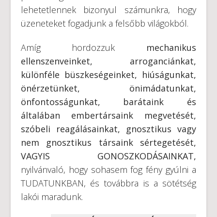
lehetetlennek bizonyul számunkra, hogy
üzeneteket fogadjunk a felsőbb világokból.
Amíg hordozzuk
mechanikus
ellenszenveinket, arroganciánkat,
különféle büszkeségeinket, hiúságunkat,
önérzetünket, önimádatunkat,
önfontosságunkat, barátaink és
általában embertársaink megvetését,
szóbeli reagálásainkat, gnosztikus vagy
nem gnosztikus társaink sértegetését,
VAGYIS GONOSZKODÁSAINKAT,
nyilvánvaló, hogy sohasem fog fény gyúlni a
TUDATUNKBAN, és továbbra is a sötétség
lakói maradunk.