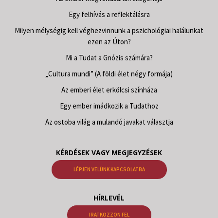
Egy felhívás a reflektálásra
Milyen mélységig kell véghezvinnünk a pszichológiai halálunkat
ezen az Úton?
Mi a Tudat a Gnózis számára?
„Cultura mundi” (A földi élet négy formája)
Az emberi élet erkölcsi színháza
Egy ember imádkozik a Tudathoz
Az ostoba világ a mulandó javakat választja
KÉRDÉSEK VAGY MEGJEGYZÉSEK
LÉPJEN VELÜNK KAPCSOLATBA
HÍRLEVÉL
IRATKOZZON FEL