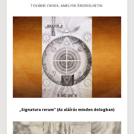
TOVÁBBI CIKKEK, AMELYEK ÉRDEKELHETIK:
„Signatura rerum” (Az aláírás minden dologban)