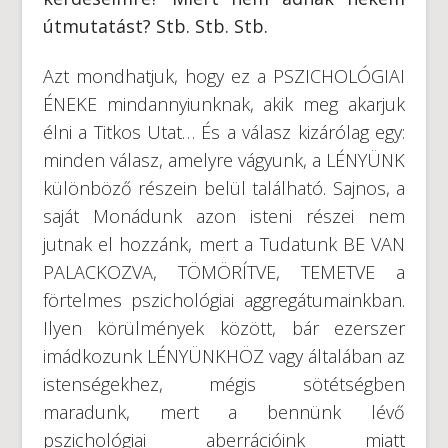
útmutatást? Stb. Stb. Stb.
Azt mondhatjuk, hogy ez a PSZICHOLÓGIAI
ÉNEKE mindannyiunknak, akik meg akarjuk
élni a Titkos Utat… És a válasz kizárólag egy:
minden válasz, amelyre vágyunk, a LÉNYÜNK
különböző részein belül található. Sajnos, a
saját Monádunk azon isteni részei nem
jutnak el hozzánk, mert a Tudatunk BE VAN
PALACKOZVA, TÖMÖRÍTVE, TEMETVE a
förtelmes pszichológiai aggregátumainkban.
Ilyen körülmények között, bár ezerszer
imádkozunk LÉNYÜNKHÖZ vagy általában az
istenségekhez, mégis sötétségben
maradunk, mert a bennünk lévő
pszichológiai aberrációink miatt