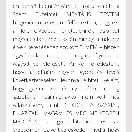
én benső Isteni Anyám fel akarta emelni a
Szent Tüzeimet MENTÁLIS TESTEM
hátgerincén keresztül, felfedeztem, hogy ezt
a felemelkedést lehetetlennek bizonyul
megvalósítani, mert az én mindig mindenre
érvek kereséséhez szokott ELMÉM – hiszen
ügyvédnek tanultam –megakadályozta a
vágyott cél elérését… Amikor felfedeztem,
hogy az elmém nagyon gyors és téves
következtetéseket levonva elhiteti velem,
hogy igazam van és ily módon mindig
igazolja a hibáimat, akkor nem volt más
választásom, mint BEFOGNI A SZÁMAT,
ELLAZÍTANI MAGAM ÉS MÉG MÉLYEBBEN
MEDITÁLNI a gondolataimon és az
érzéseimen. Ez volt az egyetlen módja, hogy