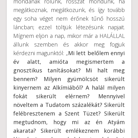
mondanak rólunk, rosszat mondunk, ha
megátkoznak, megátkozunk, és így tovább
egy soha véget nem érőnek tűnő hosszú
láncban; ezzel töltjük létezésünk napjait.
Mígnem eljön a nap, mikor már a HALÁLLAL
állunk szemben és akkor meg fogjuk
kérdezni magunktól: „
Mi lett belőlem ennyi
év alatt, amióta megismertem a
gnosztikus tanításokat? Mi halt meg
bennem? Milyen gyümölcsöt sikerült
kinyernem az Alkímiából? A halál milyen
fokát sikerült elérnem? Mennyivel
növeltem a Tudatom százalékát? Sikerült
felébresztenem a Szent Tüzet? Sikerült
megtudnom, hogy mi az én Atyám
akarata? Sikerült emlékeznem korábbi