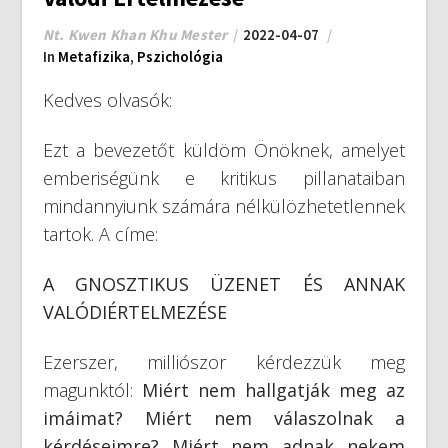
Nt. Kwen Khan Khu Mester
2022-04-07
In
Metafizika
,
Pszichológia
Kedves olvasók:
Ezt a bevezetőt küldöm Önöknek, amelyet
emberiségünk e kritikus pillanataiban
mindannyiunk számára nélkülözhetetlennek
tartok. A címe:
A GNOSZTIKUS ÜZENET ÉS ANNAK
VALÓDIÉRTELMEZÉSE
Ezerszer, milliószor kérdezzük meg
magunktól:
Miért nem hallgatják meg az
imáimat? Miért nem válaszolnak a
kérdéseimre? Miért nem adnak nekem