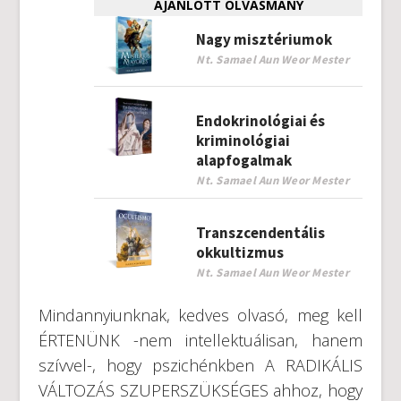
AJÁNLOTT OLVASMÁNY
Nagy misztériumok
Nt. Samael Aun Weor Mester
Endokrinológiai és
kriminológiai
alapfogalmak
Nt. Samael Aun Weor Mester
Transzcendentális
okkultizmus
Nt. Samael Aun Weor Mester
Mindannyiunknak, kedves olvasó, meg kell
ÉRTENÜNK -nem intellektuálisan, hanem
szívvel-, hogy pszichénkben A RADIKÁLIS
VÁLTOZÁS SZUPERSZÜKSÉGES ahhoz, hogy