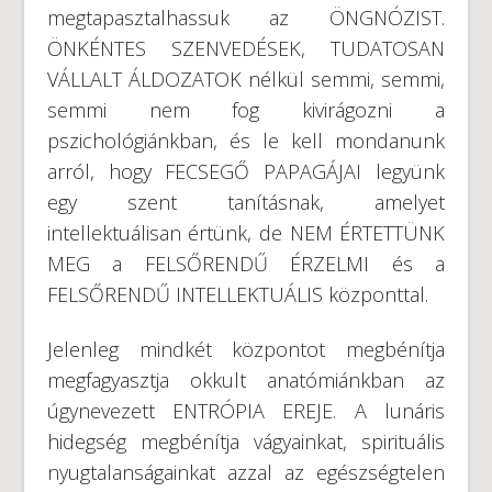
megtapasztalhassuk az ÖNGNÓZIST.
ÖNKÉNTES SZENVEDÉSEK, TUDATOSAN
VÁLLALT ÁLDOZATOK nélkül semmi, semmi,
semmi nem fog kivirágozni a
pszichológiánkban, és le kell mondanunk
arról, hogy FECSEGŐ PAPAGÁJAI legyünk
egy szent tanításnak, amelyet
intellektuálisan értünk, de NEM ÉRTETTÜNK
MEG a FELSŐRENDŰ ÉRZELMI és a
FELSŐRENDŰ INTELLEKTUÁLIS központtal.
Jelenleg mindkét központot megbénítja
megfagyasztja okkult anatómiánkban az
úgynevezett ENTRÓPIA EREJE. A lunáris
hidegség megbénítja vágyainkat, spirituális
nyugtalanságainkat azzal az egészségtelen