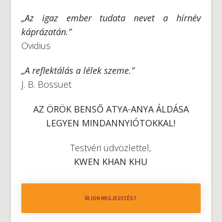
„
Az igaz ember tudata nevet a hírnév
káprázatán.”
Ovidius
„A reflektálás a lélek szeme.”
J. B. Bossuet
AZ ÖRÖK BENSŐ ATYA-ANYA ÁLDÁSA
LEGYEN MINDANNYIÓTOKKAL!
Testvéri üdvözlettel,
KWEN KHAN KHU
ÍRJON MEGJEGYZÉST