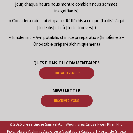
jour, chaque heure nous montre combien nous sommes
insignifiants)
« Considera cuid, cui et qvo » (‘Réfléchis à ce que [tu dis], à qui
[tu le dis] et où [tu te trouves]’)
« Emblema 5 – Avri potabilis chimice praeparatio » (Emblème 5 –
Or potable préparé alchimiquement)
QUESTIONS OU COMMENTAIRES
CONTACTEZ-NOUS
NEWSLETTER
INSCRIVEZ-VOUS
© 2026 Livres Gnose Samael Aun Weor, ivres Gnose Kwen Khan Khu.
Psychologie Alchimie Astrologie Méditation Kabbale | Portal de Gnose