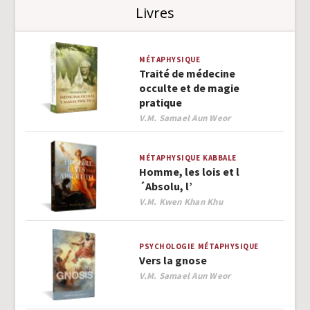
Livres
MÉTAPHYSIQUE
Traité de médecine
occulte et de magie
pratique
Author
V.M. Samael Aun Weor
MÉTAPHYSIQUE
KABBALE
Homme, les lois et l
´Absolu, l’
Author
V.M. Kwen Khan Khu
PSYCHOLOGIE
MÉTAPHYSIQUE
Vers la gnose
Author
V.M. Samael Aun Weor