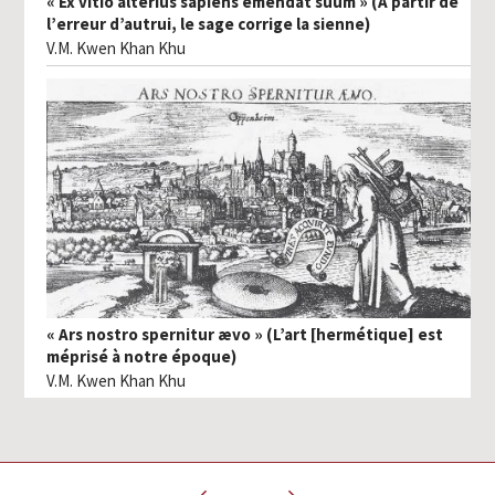
« Ex vitio alterius sapiens emendat suum » (À partir de
l’erreur d’autrui, le sage corrige la sienne)
V.M. Kwen Khan Khu
« Ars nostro spernitur ævo » (L’art [hermétique] est
méprisé à notre époque)
V.M. Kwen Khan Khu