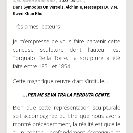
V.M. Kwen Khan Khu
2023-03-14
Dans
Symboles Universels
,
Alchimie
,
Messages Du V.M.
Kwen Khan Khu
Très aimés lecteurs :
Je m’empresse de vous faire parvenir cette
curieuse sculpture dont l’auteur est
Torquato Della Torre. La sculpture a été
faite entre 1851 et 1854.
Cette magnifique œuvre d’art s’intitule…
…PER ME SE VA TRA LA PERDUTA GENTE
.
Bien que cette représentation sculpturale
soit accompagnée du titre que nous avons
montré précédemment, la réalité est qu’elle
a un contenu profondément ésotérique et