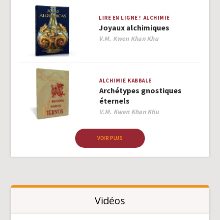
LIRE EN LIGNE !
ALCHIMIE
Joyaux alchimiques
Author
V.M. Kwen Khan Khu
ALCHIMIE
KABBALE
Archétypes gnostiques
éternels
Author
V.M. Kwen Khan Khu
VOIR PLUS
Vidéos