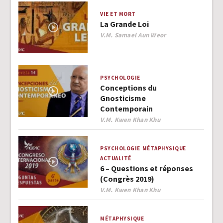
VIE ET MORT
La Grande Loi
Author
V.M. Samael Aun Weor
PSYCHOLOGIE
Conceptions du
Gnosticisme
Contemporain
Author
V.M. Kwen Khan Khu
PSYCHOLOGIE
MÉTAPHYSIQUE
ACTUALITÉ
6 – Questions et réponses
(Congrès 2019)
Author
V.M. Kwen Khan Khu
MÉTAPHYSIQUE