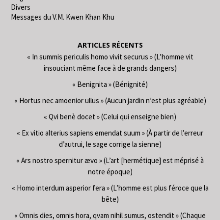
Divers
Messages du V.M. Kwen Khan Khu
ARTICLES RÉCENTS
« In summis periculis homo vivit securus » (L’homme vit
insouciant même face à de grands dangers)
« Benignita » (Bénignité)
« Hortus nec amoenior ullus » (Aucun jardin n’est plus agréable)
« Qvi benè docet » (Celui qui enseigne bien)
« Ex vitio alterius sapiens emendat suum » (À partir de l’erreur
d’autrui, le sage corrige la sienne)
« Ars nostro spernitur ævo » (L’art [hermétique] est méprisé à
notre époque)
« Homo interdum asperior fera » (L’homme est plus féroce que la
bête)
« Omnis dies, omnis hora, qvam nihil sumus, ostendit » (Chaque