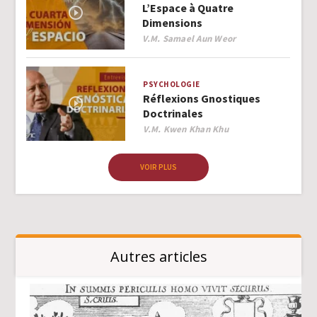
L’Espace à Quatre
Dimensions
Author
V.M. Samael Aun Weor
PSYCHOLOGIE
Réflexions Gnostiques
Doctrinales
Author
V.M. Kwen Khan Khu
VOIR PLUS
Autres articles