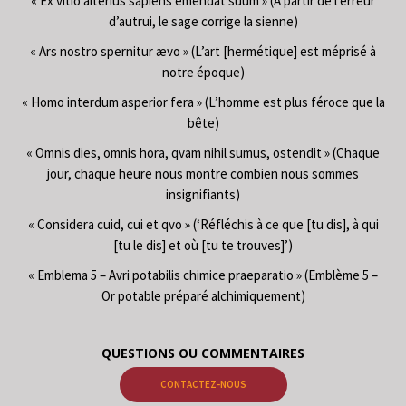
« Ex vitio alterius sapiens emendat suum » (À partir de l’erreur
d’autrui, le sage corrige la sienne)
« Ars nostro spernitur ævo » (L’art [hermétique] est méprisé à
notre époque)
« Homo interdum asperior fera » (L’homme est plus féroce que la
bête)
« Omnis dies, omnis hora, qvam nihil sumus, ostendit » (Chaque
jour, chaque heure nous montre combien nous sommes
insignifiants)
« Considera cuid, cui et qvo » (‘Réfléchis à ce que [tu dis], à qui
[tu le dis] et où [tu te trouves]’)
« Emblema 5 – Avri potabilis chimice praeparatio » (Emblème 5 –
Or potable préparé alchimiquement)
QUESTIONS OU COMMENTAIRES
CONTACTEZ-NOUS