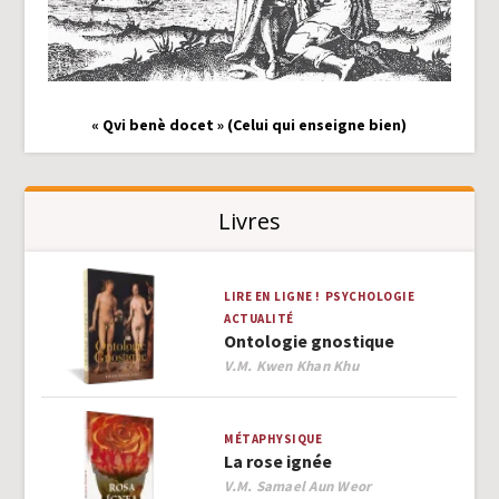
« Qvi benè docet » (Celui qui enseigne bien)
Livres
LIRE EN LIGNE !
PSYCHOLOGIE
ACTUALITÉ
Ontologie gnostique
Author
V.M. Kwen Khan Khu
MÉTAPHYSIQUE
La rose ignée
Author
V.M. Samael Aun Weor