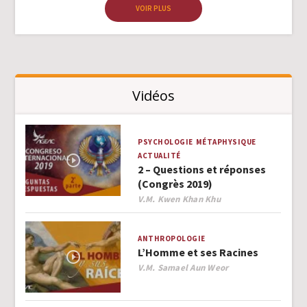
VOIR PLUS
Vidéos
PSYCHOLOGIE
MÉTAPHYSIQUE
ACTUALITÉ
2 – Questions et réponses
(Congrès 2019)
Author
V.M. Kwen Khan Khu
ANTHROPOLOGIE
L’Homme et ses Racines
Author
V.M. Samael Aun Weor