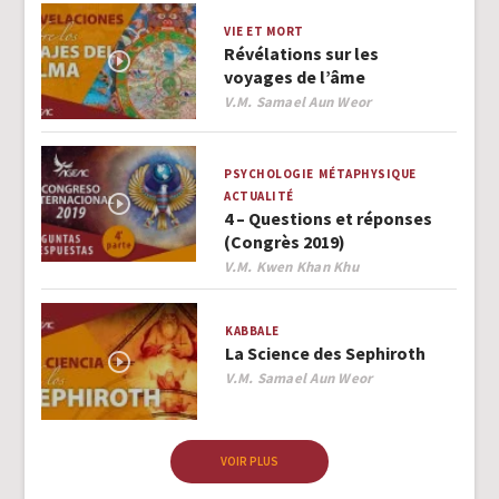
VIE ET MORT
Révélations sur les
voyages de l’âme
Author
V.M. Samael Aun Weor
PSYCHOLOGIE
MÉTAPHYSIQUE
ACTUALITÉ
4 – Questions et réponses
(Congrès 2019)
Author
V.M. Kwen Khan Khu
KABBALE
La Science des Sephiroth
Author
V.M. Samael Aun Weor
VOIR PLUS