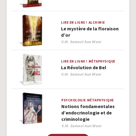
LIRE EN LIGNE !
ALCHIMIE
Le mystère de la floraison
d’or
Author
V.M. Samael Aun Weor
LIRE EN LIGNE !
MÉTAPHYSIQUE
La Révolution de Bel
Author
V.M. Samael Aun Weor
PSYCHOLOGIE
MÉTAPHYSIQUE
Notions fondamentales
d’endocrinologie et de
criminologie
Author
V.M. Samael Aun Weor