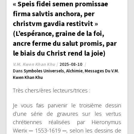
« Speis fidei semen promissae
firma salvtis anchora, per
christvm gavdia restitvit »
(L’espérance, graine de la foi,
ancre ferme du salut promis, par
le biais du Christ rend la joie)
V.M. Kwen Khan Khu
2025-08-10
Dans
Symboles Universels
,
Alchimie
,
Messages Du V.M.
Kwen Khan Khu
Très chers/ères lecteurs/trices :
Je vous fais parvenir le troisième dessin
d’une série de gravures sur les vertus
chrétiennes réalisées par Hieronymus
Wierix ─ 1553-1619 ─, selon les dessins de