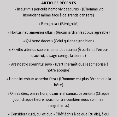
ARTICLES RÉCENTS
« In summis periculis homo vivit securus » (L’homme vit
insouciant même face à de grands dangers)
« Benignita » (Bénignité)
« Hortus nec amoenior ullus » (Aucun jardin n’est plus agréable)
« Qvi benè docet » (Celui qui enseigne bien)
« Ex vitio alterius sapiens emendat suum » (À partir de l’erreur
d’autrui, le sage corrige la sienne)
« Ars nostro spernitur ævo » (L’art [hermétique] est méprisé à
notre époque)
« Homo interdum asperior fera » (L’homme est plus féroce que la
bête)
« Omnis dies, omnis hora, qvam nihil sumus, ostendit » (Chaque
jour, chaque heure nous montre combien nous sommes
insignifiants)
« Considera cuid, cui et qvo » (‘Réfléchis à ce que [tu dis], à qui