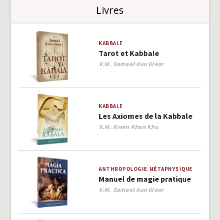
Livres
KABBALE
Tarot et Kabbale
Author
V.M. Samael Aun Weor
KABBALE
Les Axiomes de la Kabbale
Author
V.M. Kwen Khan Khu
ANTHROPOLOGIE
MÉTAPHYSIQUE
Manuel de magie pratique
Author
V.M. Samael Aun Weor